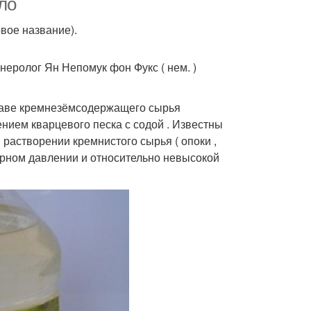
ло
вое название).
неролог Ян Непомук фон Фукс ( нем. )
клаве кремнезёмсодержащего сырья
ием кварцевого песка с содой . Известны
растворении кремнистого сырья ( опоки ,
ерном давлении и относительно невысокой