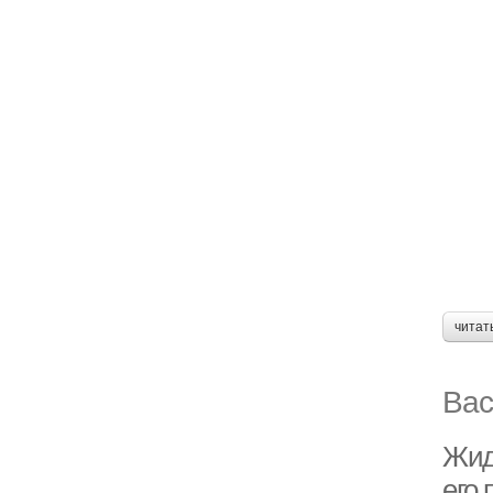
читат
Вас
Жид
его