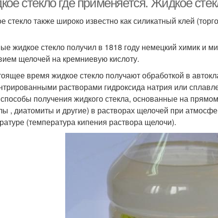
кое стекло где применяется. Жидкое стек
е стекло также широко известно как силикатный клей (торго
ые жидкое стекло получил в 1818 году немецкий химик и ми
вием щелочей на кремниевую кислоту.
тоящее время жидкое стекло получают обработкой в авто
нтрированными растворами гидроксида натрия или сплавлен
 способы получения жидкого стекла, основанные на прямом 
лы , диатомиты и другие) в растворах щелочей при атмосф
ратуре (температура кипения раствора щелочи).