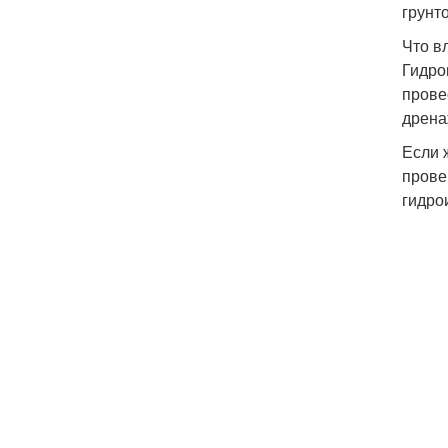
грунт
Что в
Гидро
прове
дрена
Если 
прове
гидро