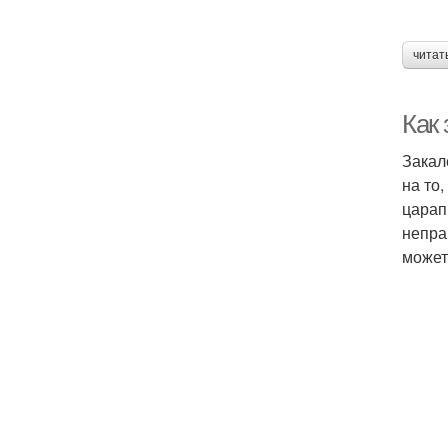
читат
Как 
Закал
на то
царап
непра
может