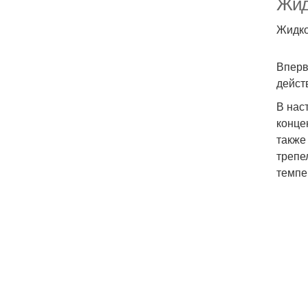
Жид
Жидко
Вперв
дейст
В нас
конце
также
трепе
темпе