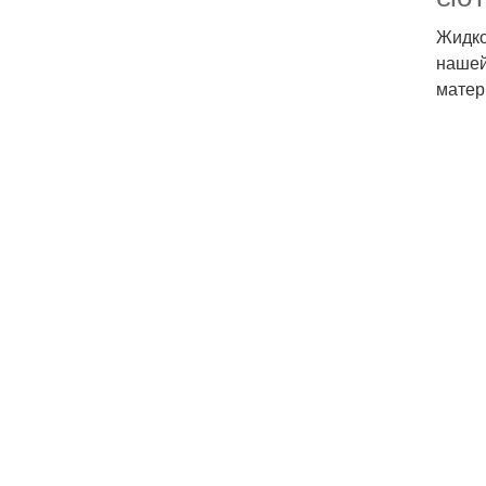
Жидко
нашей
матер