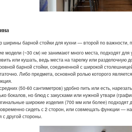
ина
р ширины барной стойки для кухни — второй по важности, 
ие модели (~30 см) не занимают много места, подходят для
овить или кушать, ведь места на тарелку или разделочную д
ровной барной стойки, соединенной с широкой столешницей
таточно. Либо предмета, основной ролью которого является
кция.
средних (50-60 сантиметров) удобно пить или есть, нареза
ько бокалов, но блюд с закусками или нужной утвари (графи
гинальные широкие изделия (700 мм или более) подходят д
овременно сидеть с 2 сторон, или совмещать функции — напр
я с другой стороны.