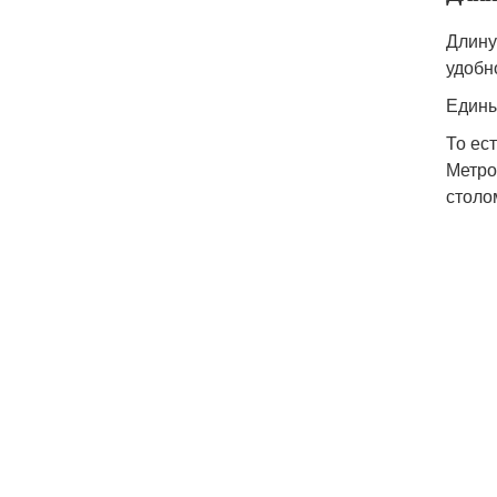
Длину
удобн
Едины
То ес
Метро
столо