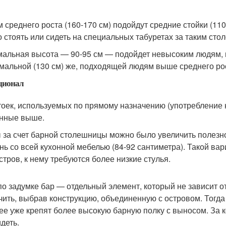
 среднего роста (160-170 см) подойдут средние стойки (11
но стоять или сидеть на специальных табуретах за таким сто
альная высота — 90-95 см — подойдет невысоким людям, н
мальной (130 см) же, подходящей людям выше среднего рос
ционал
тоек, используемых по прямому назначению (употребление 
нные выше.
 за счет барной столешницы можно было увеличить полезно
нь со всей кухонной мебелью (84-92 сантиметра). Такой ва
стров, к нему требуются более низкие стулья.
по задумке бар — отдельный элемент, который не зависит о
чить, выбрав конструкцию, объединенную с островом. Тогда
нее уже крепят более высокую барную полку с выносом. За
деть.