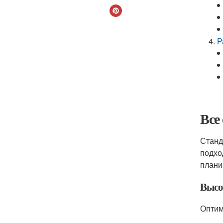
Р
Все
Станд
подхо
плани
Высо
Оптим