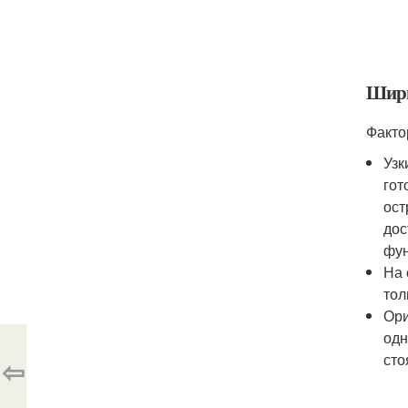
Шир
Факто
Узк
гот
ост
дос
фун
На 
тол
Ори
одн
сто
⇦