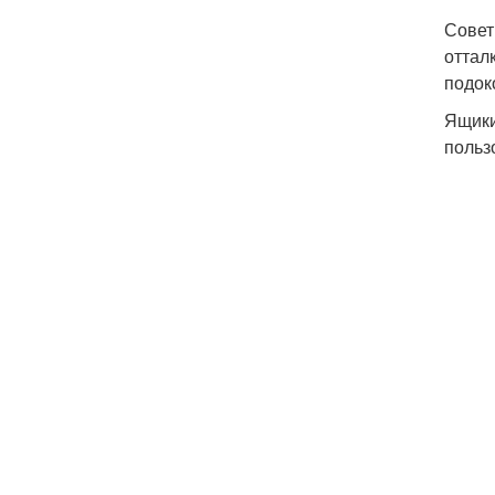
Совет
оттал
подок
Ящики
польз