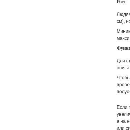
Рост
Людям
см), 
Миним
макси
Функ
Для с
описа
Чтобы
врове
полуо
Если 
увели
а на 
или си