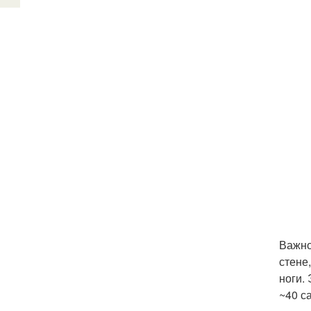
Важно
стене
ноги.
~40 с