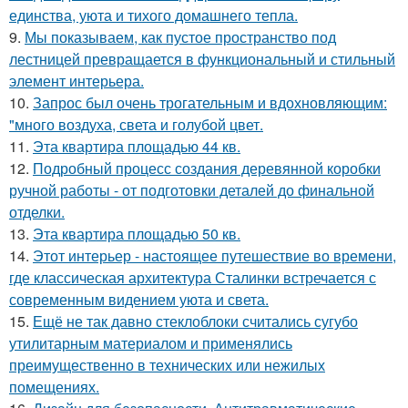
единства, уюта и тихого домашнего тепла.
9.
Мы показываем, как пустое пространство под
лестницей превращается в функциональный и стильный
элемент интерьера.
10.
Запрос был очень трогательным и вдохновляющим:
"много воздуха, света и голубой цвет.
11.
Эта квартира площадью 44 кв.
12.
Подробный процесс создания деревянной коробки
ручной работы - от подготовки деталей до финальной
отделки.
13.
Эта квартира площадью 50 кв.
14.
Этот интерьер - настоящее путешествие во времени,
где классическая архитектура Сталинки встречается с
современным видением уюта и света.
15.
Ещё не так давно стеклоблоки считались сугубо
утилитарным материалом и применялись
преимущественно в технических или нежилых
помещениях.