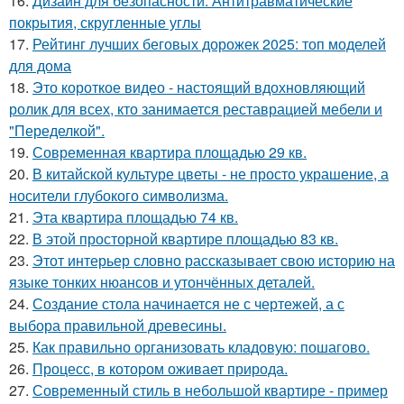
16.
Дизайн для безопасности. Антитравматические
покрытия, скругленные углы
17.
Рейтинг лучших беговых дорожек 2025: топ моделей
для дома
18.
Это короткое видео - настоящий вдохновляющий
ролик для всех, кто занимается реставрацией мебели и
"Переделкой".
19.
Современная квартира площадью 29 кв.
20.
В китайской культуре цветы - не просто украшение, а
носители глубокого символизма.
21.
Эта квартира площадью 74 кв.
22.
В этой просторной квартире площадью 83 кв.
23.
Этот интерьер словно рассказывает свою историю на
языке тонких нюансов и утончённых деталей.
24.
Создание стола начинается не с чертежей, а с
выбора правильной древесины.
25.
Как правильно организовать кладовую: пошагово.
26.
Процесс, в котором оживает природа.
27.
Современный стиль в небольшой квартире - пример