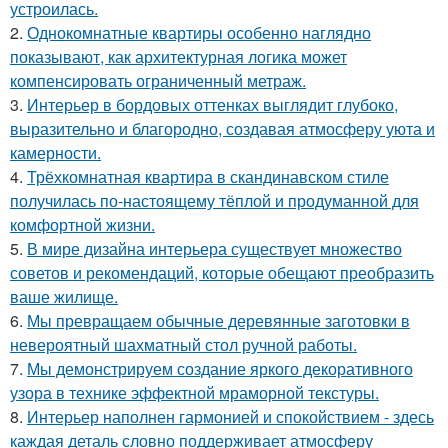
устроилась.
2.
Однокомнатные квартиры особенно наглядно
показывают, как архитектурная логика может
компенсировать ограниченный метраж.
3.
Интерьер в бордовых оттенках выглядит глубоко,
выразительно и благородно, создавая атмосферу уюта и
камерности.
4.
Трёхкомнатная квартира в скандинавском стиле
получилась по-настоящему тёплой и продуманной для
комфортной жизни.
5.
В мире дизайна интерьера существует множество
советов и рекомендаций, которые обещают преобразить
ваше жилище.
6.
Мы превращаем обычные деревянные заготовки в
невероятный шахматный стол ручной работы.
7.
Мы демонстрируем создание яркого декоративного
узора в технике эффектной мраморной текстуры.
8.
Интерьер наполнен гармонией и спокойствием - здесь
каждая деталь словно поддерживает атмосферу