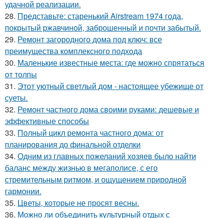
удачной реализации.
28.
Представьте: старенький Airstream 1974 года,
покрытый ржавчиной, заброшенный и почти забытый.
29.
Ремонт загородного дома под ключ: все
преимущества комплексного подхода
30.
Маленькие известные места: где можно спрятаться
от толпы
31.
Этот уютный светлый дом - настоящее убежище от
суеты.
32.
Ремонт частного дома своими руками: дешевые и
эффективные способы
33.
Полный цикл ремонта частного дома: от
планирования до финальной отделки
34.
Одним из главных пожеланий хозяев было найти
баланс между жизнью в мегаполисе, с его
стремительным ритмом, и ощущением природной
гармонии.
35.
Цветы, которые не просят весны.
36.
Можно ли объединить культурный отдых с