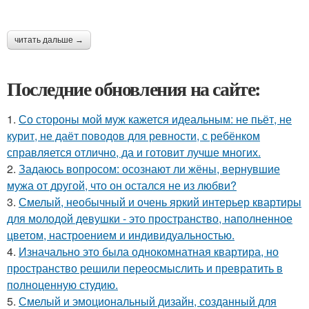
читать дальше →
Последние обновления на сайте:
1.
Со стороны мой муж кажется идеальным: не пьёт, не
курит, не даёт поводов для ревности, с ребёнком
справляется отлично, да и готовит лучше многих.
2.
Задаюсь вопросом: осознают ли жёны, вернувшие
мужа от другой, что он остался не из любви?
3.
Смелый, необычный и очень яркий интерьер квартиры
для молодой девушки - это пространство, наполненное
цветом, настроением и индивидуальностью.
4.
Изначально это была однокомнатная квартира, но
пространство решили переосмыслить и превратить в
полноценную студию.
5.
Смелый и эмоциональный дизайн, созданный для