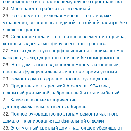
современного и по-настоящему личного пространства.
24.
Мне нравится работать с эклектикой.
25.
Все элементы, включая мебель, стены и даже
украшения, выполнены в единой спокойной палитре без
ярких контрастов.
26.
Сочетание пола и стен - важный элемент интерьера,
который задаёт атмосферу всего пространства.
27.
Вот как действуют перфекционисты: с вниманием к
каждой детали, сдержанно, точно и без компромиссов.
28.
Этот дом словно вдохновлён морем: лаконичный,
светлый, функциональный - и в то же время уютный.
29.
Ремонт дома в деревне: полное руководство
30.
Представьте: старенький Airstream 1974 года,
покрытый ржавчиной, заброшенный и почти забытый.
31.
Какие основные исторические
достопримечательности есть в Кирове
32.
Полное руководство по этапам ремонта частного
дома: от планирования до финальной отделки
33.
Этот уютный светлый дом - настоящее убежище от