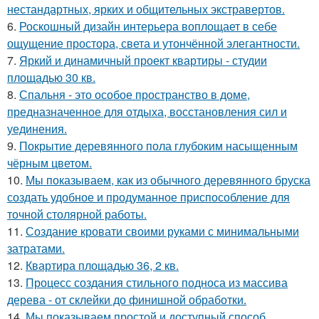
нестандартных, ярких и общительных экстравертов.
6.
Роскошный дизайн интерьера воплощает в себе
ощущение простора, света и утончённой элегантности.
7.
Яркий и динамичный проект квартиры - студии
площадью 30 кв.
8.
Спальня - это особое пространство в доме,
предназначенное для отдыха, восстановления сил и
уединения.
9.
Покрытие деревянного пола глубоким насыщенным
чёрным цветом.
10.
Мы показываем, как из обычного деревянного бруска
создать удобное и продуманное приспособление для
точной столярной работы.
11.
Создание кровати своими руками с минимальными
затратами.
12.
Квартира площадью 36, 2 кв.
13.
Процесс создания стильного подноса из массива
дерева - от склейки до финишной обработки.
14.
Мы показываем простой и доступный способ