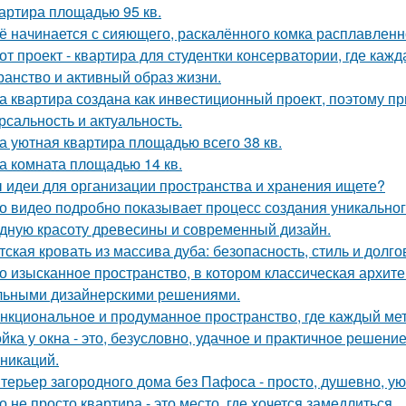
артира площадью 95 кв.
ё начинается с сияющего, раскалённого комка расплавленно
от проект - квартира для студентки консерватории, где каж
ранство и активный образ жизни.
а квартира создана как инвестиционный проект, поэтому п
рсальность и актуальность.
а уютная квартира площадью всего 38 кв.
а комната площадью 14 кв.
 идеи для организации пространства и хранения ищете?
о видео подробно показывает процесс создания уникального
дную красоту древесины и современный дизайн.
тская кровать из массива дуба: безопасность, стиль и долго
о изысканное пространство, в котором классическая архите
льными дизайнерскими решениями.
нкциональное и продуманное пространство, где каждый метр
йка у окна - это, безусловно, удачное и практичное решени
никаций.
терьер загородного дома без Пафоса - просто, душевно, ую
о не просто квартира - это место, где хочется замедлиться.