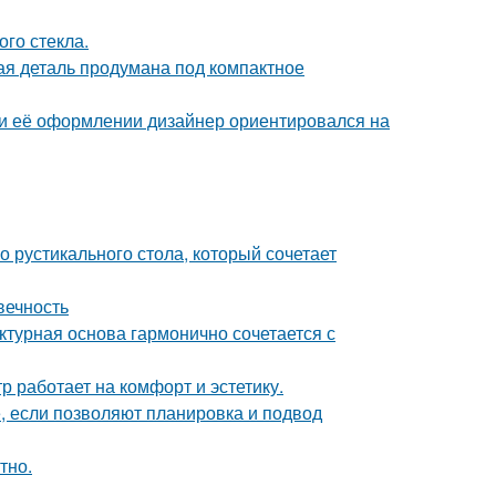
го стекла.
дая деталь продумана под компактное
ри её оформлении дизайнер ориентировался на
 рустикального стола, который сочетает
вечность
ктурная основа гармонично сочетается с
 работает на комфорт и эстетику.
е, если позволяют планировка и подвод
тно.