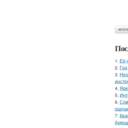
читат
Пос
1.
Её 
2.
Год
3.
Нез
инстр
4.
Ярк
5.
Инт
6.
Сов
ощуще
7.
Ква
будущ