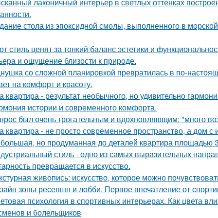
сканный лаконичный интерьер в светлых оттенках построен
анности.
дание стола из эпоксидной смолы, выполненного в морской
от стиль ценят за тонкий баланс эстетики и функциональнос
ьера и ощущение близости к природе.
нушка со сложной планировкой превратилась в по-настоящ
ает на комфорт и красоту.
а квартира - результат необычного, но удивительно гармони
рмония истории и современного комфорта.
прос был очень трогательным и вдохновляющим: "много возд
а квартира - не просто современное пространство, а дом с 
большая, но продуманная до деталей квартира площадью 3
дустриальный стиль - одно из самых выразительных напра
тарность превращается в искусство.
кстурная живопись: искусство, которое можно почувствоват
зайн зоны ресепшн и лобби. Первое впечатление от спорт
етовая психология в спортивных интерьерах. Как цвета вли
сменов и болельщиков