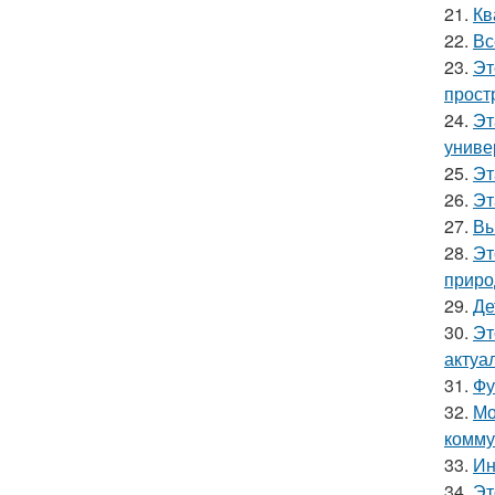
21.
Кв
22.
Вс
23.
Эт
прост
24.
Эт
униве
25.
Эт
26.
Эт
27.
Вы
28.
Эт
приро
29.
Де
30.
Эт
актуа
31.
Фу
32.
Мо
комму
33.
Ин
34.
Эт