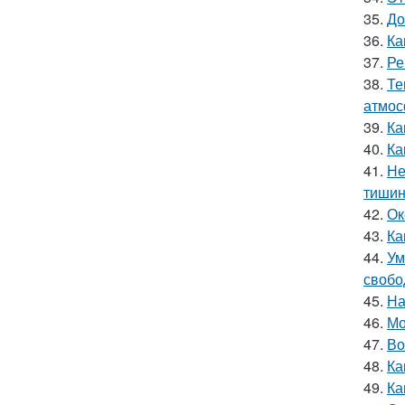
35.
До
36.
Ка
37.
Ре
38.
Те
атмос
39.
Ка
40.
Ка
41.
Не
тишин
42.
Ок
43.
Ка
44.
Ум
свобо
45.
На
46.
Мо
47.
Во
48.
Ка
49.
Ка