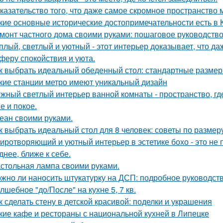
казательство того, что даже самое скромное пространство 
кие основные исторические достопримечательности есть в 
монт частного дома своими руками: пошаговое руководств
плый, светлый и уютный - этот интерьер доказывает, что д
феру спокойствия и уюта.
к выбрать идеальный обеденный стол: стандартные размер
кие станции метро имеют уникальный дизайн
жный светлый интерьер ванной комнаты - пространство, где
е и покое.
еан своими руками.
к выбрать идеальный стол для 8 человек: советы по размер
иротворяющий и уютный интерьер в эстетике бохо - это не п
днее, ближе к себе.
стольная лампа своими руками.
жно ли наносить штукатурку на ДСП: подробное руководст
лшебное "до/После" на кухне 5, 7 кв.
к сделать стену в детской красивой: поделки и украшения
кие кафе и рестораны с национальной кухней в Липецке