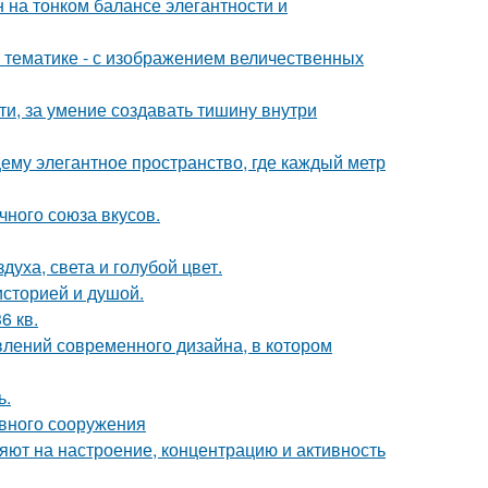
 на тонком балансе элегантности и
 тематике - с изображением величественных
ти, за умение создавать тишину внутри
ему элегантное пространство, где каждый метр
чного союза вкусов.
уха, света и голубой цвет.
историей и душой.
6 кв.
влений современного дизайна, в котором
ь.
ивного сооружения
яют на настроение, концентрацию и активность