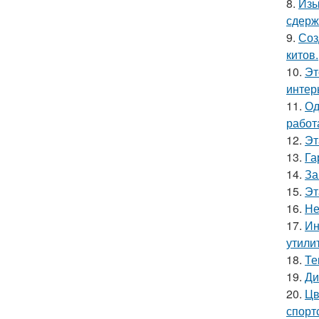
8.
Изы
сдерж
9.
Соз
китов.
10.
Эт
интер
11.
Од
работ
12.
Эт
13.
Га
14.
За
15.
Эт
16.
Не
17.
Ин
утили
18.
Те
19.
Ди
20.
Цв
спорт