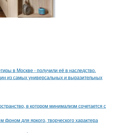
тиры в Москве - получили её в наследство.
дин из самых универсальных и выразительных
остранство, в котором минимализм сочетается с
ым фоном для яркого, творческого характера