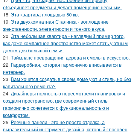
17.
Цвет - то, что задаёт настроение интерьеру,
объединяет предметы и делает помещение цельным.
18.
Эта квартира площадью 50 кв.
19.
Эта двухкомнатная Сталинка - воплощение
женственности, элегантности и тонкого вкуса.
20.
Эта небольшая квартира - наглядный пример того,
как даже компактное пространство может стать уютным
домом для большой семьи.
21.
Таймлапс превращения дерева и смолы в искусство.
22.
Гардеробная, которая гармонично вписывается в
интерьер.
23.
Вам хочется создать в своем доме уют и стиль, но без
капитального ремонта?
24.
Дизайнеры полностью пересмотрели планировку и
создали пространство, где современный стиль
гармонично сочетается с функциональностью и
комфортом.
25.
Реечные панели - это не просто отделка, а
выразительный инструмент дизайна, который способен