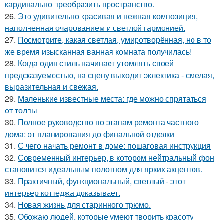
кардинально преобразить пространство.
26.
Это удивительно красивая и нежная композиция,
наполненная очарованием и светлой гармонией.
27.
Посмотрите, какая светлая, умиротворённая, но в то
же время изысканная ванная комната получилась!
28.
Когда один стиль начинает утомлять своей
предсказуемостью, на сцену выходит эклектика - смелая,
выразительная и свежая.
29.
Маленькие известные места: где можно спрятаться
от толпы
30.
Полное руководство по этапам ремонта частного
дома: от планирования до финальной отделки
31.
С чего начать ремонт в доме: пошаговая инструкция
32.
Современный интерьер, в котором нейтральный фон
становится идеальным полотном для ярких акцентов.
33.
Практичный, функциональный, светлый - этот
интерьер коттеджа доказывает:
34.
Новая жизнь для старинного трюмо.
35.
Обожаю людей, которые умеют творить красоту