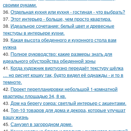
своими руками.
36.
Отдельная кухня или кухня - гостиная - что выбрать?
37.
Этот интерьер - больше, чем просто квартира.
38.
Идеальное сочетание: белый цвет и древесные
текстуры в интерьере кухни.
39.
Какая высота обеденного и кухонного стола вам
нужна
40.
Полное руководство: какие размеры знать для
идеального обустройства обеденной зоны
41.
Когда художник виртуозно передаёт текстуру шёлка
… но рисует кошку так, будто видел её однажды - и то в
темноте.
42.
Проект перепланировки небольшой 1-комнатной
квартиры площадью 34, 8 кв.
43.
Дом на берегу озера: светлый интерьер с акцентами.
44.
Топ-10 товаров для дома и декора, которые улучшат
вашу жизнь
45.
Санузел в загородном доме.