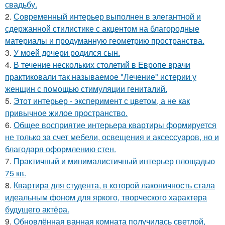
свадьбу.
2.
Современный интерьер выполнен в элегантной и
сдержанной стилистике с акцентом на благородные
материалы и продуманную геометрию пространства.
3.
У моей дочери родился сын.
4.
В течение нескольких столетий в Европе врачи
практиковали так называемое "Лечение" истерии у
женщин с помощью стимуляции гениталий.
5.
Этот интерьер - эксперимент с цветом, а не как
привычное жилое пространство.
6.
Общее восприятие интерьера квартиры формируется
не только за счет мебели, освещения и аксессуаров, но и
благодаря оформлению стен.
7.
Практичный и минималистичный интерьер площадью
75 кв.
8.
Квартира для студента, в которой лаконичность стала
идеальным фоном для яркого, творческого характера
будущего актёра.
9.
Обновлённая ванная комната получилась светлой,