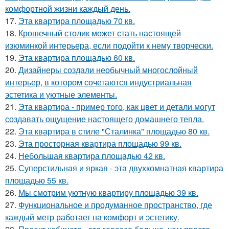
комфортной жизни каждый день.
17.
Эта квартира площадью 70 кв.
18.
Крошечный столик может стать настоящей
изюминкой интерьера, если подойти к нему творчески.
19.
Эта квартира площадью 60 кв.
20.
Дизайнеры создали необычный многослойный
интерьер, в котором сочетаются индустриальная
эстетика и уютные элементы.
21.
Эта квартира - пример того, как цвет и детали могут
создавать ощущение настоящего домашнего тепла.
22.
Эта квартира в стиле "Сталинка" площадью 80 кв.
23.
Эта просторная квартира площадью 99 кв.
24.
Небольшая квартира площадью 42 кв.
25.
Суперстильная и яркая - эта двухкомнатная квартира
площадью 55 кв.
26.
Мы смотрим уютную квартиру площадью 39 кв.
27.
Функциональное и продуманное пространство, где
каждый метр работает на комфорт и эстетику.