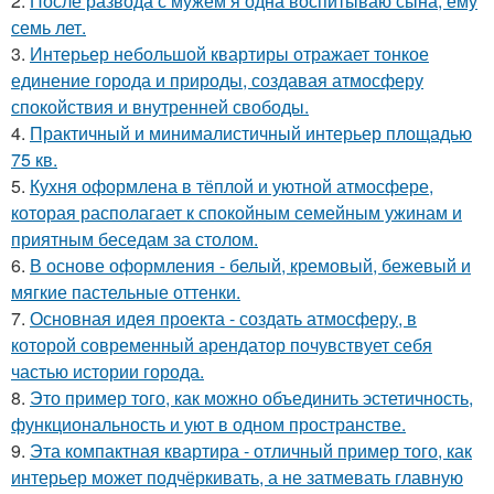
2.
После развода с мужем я одна воспитываю сына, ему
семь лет.
3.
Интерьер небольшой квартиры отражает тонкое
единение города и природы, создавая атмосферу
спокойствия и внутренней свободы.
4.
Практичный и минималистичный интерьер площадью
75 кв.
5.
Кухня оформлена в тёплой и уютной атмосфере,
которая располагает к спокойным семейным ужинам и
приятным беседам за столом.
6.
В основе оформления - белый, кремовый, бежевый и
мягкие пастельные оттенки.
7.
Основная идея проекта - создать атмосферу, в
которой современный арендатор почувствует себя
частью истории города.
8.
Это пример того, как можно объединить эстетичность,
функциональность и уют в одном пространстве.
9.
Эта компактная квартира - отличный пример того, как
интерьер может подчёркивать, а не затмевать главную