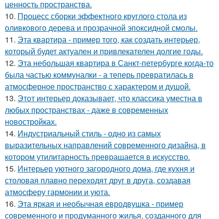
ценность пространства.
10.
Процесс сборки эффектного круглого стола из
оливкового дерева и прозрачной эпоксидной смолы.
11.
Эта квартира - пример того, как создать интерьер,
который будет актуален и привлекателен долгие годы.
12.
Эта небольшая квартира в Санкт-петербурге когда-то
была частью коммуналки - а теперь превратилась в
атмосферное пространство с характером и душой.
13.
Этот интерьер доказывает, что классика уместна в
любых пространствах - даже в современных
новостройках.
14.
Индустриальный стиль - одно из самых
выразительных направлений современного дизайна, в
котором утилитарность превращается в искусство.
15.
Интерьер уютного загородного дома, где кухня и
столовая плавно переходят друг в друга, создавая
атмосферу гармонии и уюта.
16.
Эта яркая и необычная евродвушка - пример
современного и продуманного жилья, созданного для