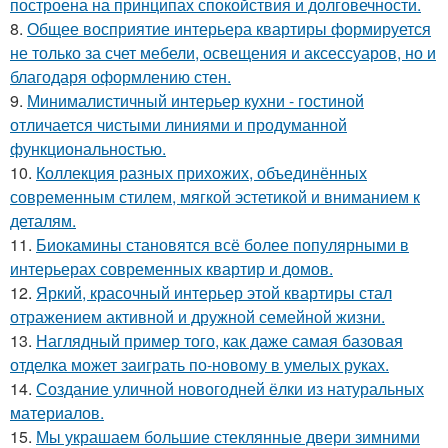
построена на принципах спокойствия и долговечности.
8.
Общее восприятие интерьера квартиры формируется
не только за счет мебели, освещения и аксессуаров, но и
благодаря оформлению стен.
9.
Минималистичный интерьер кухни - гостиной
отличается чистыми линиями и продуманной
функциональностью.
10.
Коллекция разных прихожих, объединённых
современным стилем, мягкой эстетикой и вниманием к
деталям.
11.
Биокамины становятся всё более популярными в
интерьерах современных квартир и домов.
12.
Яркий, красочный интерьер этой квартиры стал
отражением активной и дружной семейной жизни.
13.
Наглядный пример того, как даже самая базовая
отделка может заиграть по-новому в умелых руках.
14.
Создание уличной новогодней ёлки из натуральных
материалов.
15.
Мы украшаем большие стеклянные двери зимними