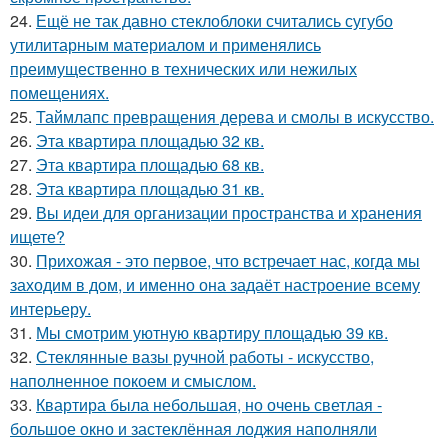
24.
Ещё не так давно стеклоблоки считались сугубо
утилитарным материалом и применялись
преимущественно в технических или нежилых
помещениях.
25.
Таймлапс превращения дерева и смолы в искусство.
26.
Эта квартира площадью 32 кв.
27.
Эта квартира площадью 68 кв.
28.
Эта квартира площадью 31 кв.
29.
Вы идеи для организации пространства и хранения
ищете?
30.
Прихожая - это первое, что встречает нас, когда мы
заходим в дом, и именно она задаёт настроение всему
интерьеру.
31.
Мы смотрим уютную квартиру площадью 39 кв.
32.
Стеклянные вазы ручной работы - искусство,
наполненное покоем и смыслом.
33.
Квартира была небольшая, но очень светлая -
большое окно и застеклённая лоджия наполняли