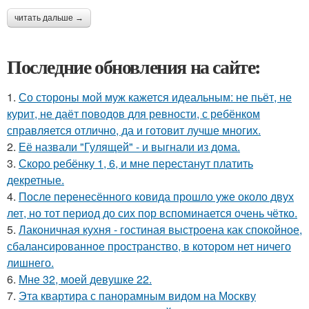
читать дальше →
Последние обновления на сайте:
1.
Со стороны мой муж кажется идеальным: не пьёт, не
курит, не даёт поводов для ревности, с ребёнком
справляется отлично, да и готовит лучше многих.
2.
Её назвали "Гулящей" - и выгнали из дома.
3.
Скоро ребёнку 1, 6, и мне перестанут платить
декретные.
4.
После перенесённого ковида прошло уже около двух
лет, но тот период до сих пор вспоминается очень чётко.
5.
Лаконичная кухня - гостиная выстроена как спокойное,
сбалансированное пространство, в котором нет ничего
лишнего.
6.
Мне 32, моей девушке 22.
7.
Эта квартира с панорамным видом на Москву