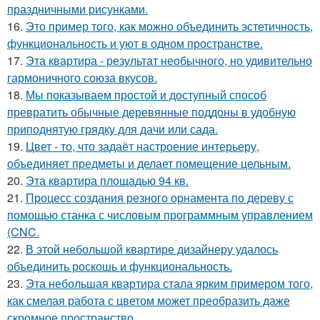
праздничными рисунками.
16.
Это пример того, как можно объединить эстетичность,
функциональность и уют в одном пространстве.
17.
Эта квартира - результат необычного, но удивительно
гармоничного союза вкусов.
18.
Мы показываем простой и доступный способ
превратить обычные деревянные поддоны в удобную
приподнятую грядку для дачи или сада.
19.
Цвет - то, что задаёт настроение интерьеру,
объединяет предметы и делает помещение цельным.
20.
Эта квартира площадью 94 кв.
21.
Процесс создания резного орнамента по дереву с
помощью станка с числовым программным управлением
(CNC.
22.
В этой небольшой квартире дизайнеру удалось
объединить роскошь и функциональность.
23.
Эта небольшая квартира стала ярким примером того,
как смелая работа с цветом может преобразить даже
скромное пространство.