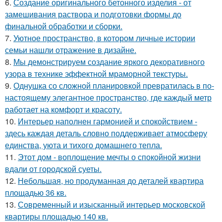
6.
Создание оригинального бетонного изделия - от
замешивания раствора и подготовки формы до
финальной обработки и сборки.
7.
Уютное пространство, в котором личные истории
семьи нашли отражение в дизайне.
8.
Мы демонстрируем создание яркого декоративного
узора в технике эффектной мраморной текстуры.
9.
Однушка со сложной планировкой превратилась в по-
настоящему элегантное пространство, где каждый метр
работает на комфорт и красоту.
10.
Интерьер наполнен гармонией и спокойствием -
здесь каждая деталь словно поддерживает атмосферу
единства, уюта и тихого домашнего тепла.
11.
Этот дом - воплощение мечты о спокойной жизни
вдали от городской суеты.
12.
Небольшая, но продуманная до деталей квартира
площадью 36 кв.
13.
Современный и изысканный интерьер московской
квартиры площадью 140 кв.