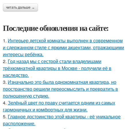
читать дальше →
Последние обновления на сайте:
1.
Интерьер детской комнаты выполнен в современном
и сдержанном стиле с яркими акцентами, отражающими
интересы ребёнка.
2.
Год назад мы с сестрой стали владелицами
трёхкомнатной квартиры в Москве - получили её в
наследство.
3.
Изначально это была однокомнатная квартира, но
пространство решили переосмыслить и превратить в
полноценную студию.
4.
Зелёный цвет по праву считается одним из самых
гармоничных и комфортных для жизни.
5.
Главное достоинство этой квартиры - её уникальное
расположение.