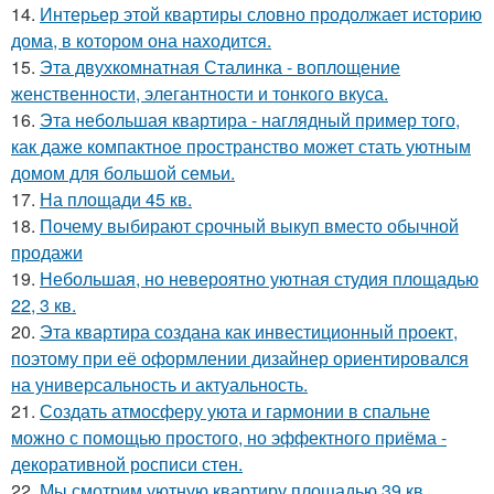
14.
Интерьер этой квартиры словно продолжает историю
дома, в котором она находится.
15.
Эта двухкомнатная Сталинка - воплощение
женственности, элегантности и тонкого вкуса.
16.
Эта небольшая квартира - наглядный пример того,
как даже компактное пространство может стать уютным
домом для большой семьи.
17.
На площади 45 кв.
18.
Почему выбирают срочный выкуп вместо обычной
продажи
19.
Небольшая, но невероятно уютная студия площадью
22, 3 кв.
20.
Эта квартира создана как инвестиционный проект,
поэтому при её оформлении дизайнер ориентировался
на универсальность и актуальность.
21.
Создать атмосферу уюта и гармонии в спальне
можно с помощью простого, но эффектного приёма -
декоративной росписи стен.
22.
Мы смотрим уютную квартиру площадью 39 кв.