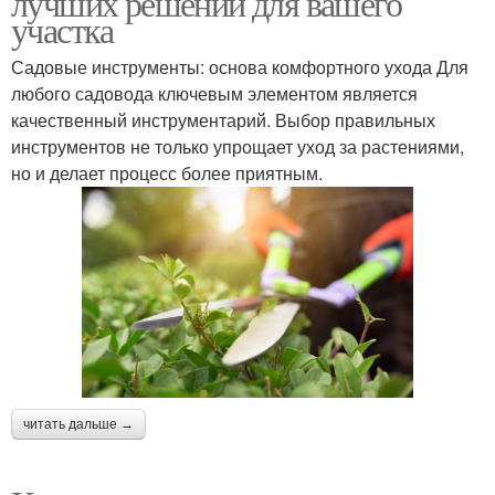
лучших решений для вашего
участка
Садовые инструменты: основа комфортного ухода Для
Современные
любого садовода ключевым элементом является
Современная мебель
материалы
качественный инструментарий. Выбор правильных
инструментов не только упрощает уход за растениями,
но и делает процесс более приятным.
Решения для
Решения для входных
планировки
дверей
Двери в современном
Современные дизайны
интерьере
читать дальше →
Двери для
современного
Современный стиль
интерьера