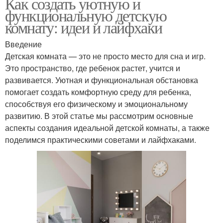
Как создать уютную и
функциональную детскую
комнату: идеи и лайфхаки
Традиционное решение
Решения для отделения
Введение
Детская комната — это не просто место для сна и игр.
Это пространство, где ребенок растет, учится и
развивается. Уютная и функциональная обстановка
Решения для
Кабинеты в
помогает создать комфортную среду для ребенка,
безопасной и
современном стиле
способствуя его физическому и эмоциональному
развитию. В этой статье мы рассмотрим основные
аспекты создания идеальной детской комнаты, а также
поделимся практическими советами и лайфхаками.
Решения для квартиры