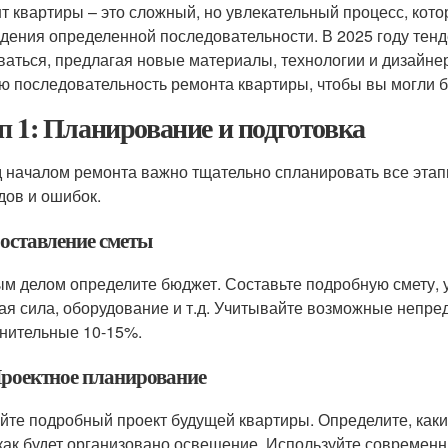
т квартиры – это сложный, но увлекательный процесс, кот
дения определенной последовательности. В 2025 году тенд
ваться, предлагая новые материалы, технологии и дизайне
ю последовательность ремонта квартиры, чтобы вы могли б
п 1: Планирование и подготовка
 началом ремонта важно тщательно спланировать все этап
дов и ошибок.
Составление сметы
м делом определите бюджет. Составьте подробную смету, у
ая сила, оборудование и т.д. Учитывайте возможные непр
нительные 10-15%.
 Проектное планирование
йте подробный проект будущей квартиры. Определите, какие
 как будет организовано освещение. Используйте современ