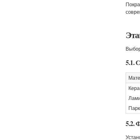
Покра
совре
Эта
Выбор
5.1.
Мате
Кера
Лам
Парк
5.2.
Устан