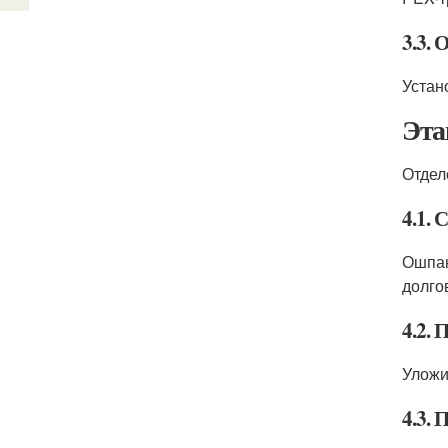
3.3. 
Устан
Эта
Отдел
4.1. 
Ошпак
долго
4.2. 
Уложи
4.3. 