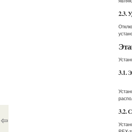
являю
2.3.
Отклю
устан
Эта
Устан
3.1. 
Устан
распо
3.2. 
⇦
Устан
PEX-т