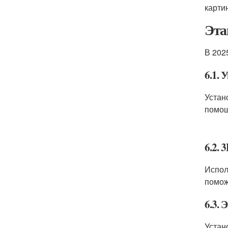
карти
Эта
В 202
6.1.
Устан
помощ
6.2. 
Испол
помож
6.3.
Устан