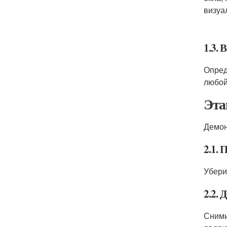
визуа
1.3. 
Опред
любой
Эта
Демон
2.1.
Убери
2.2. 
Сними