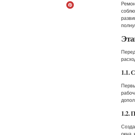
Ремон
соблю
разви
полну
Эта
Перед
расхо
1.1. 
Первы
рабоч
допол
1.2.
Созда
окна,