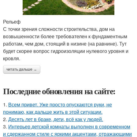
Рельеф
С точки зрения сложности строительства, дом на
возвышенности более требователен к фундаментным
работам, чем дом, стоящий в низине (на равнине). Тут
будет скорее вопрос гидроизоляции нулевого уровня и
кровля.
читать дальше →
Последние обновления на сайте:
1.
Всем привет. Уже просто опускаются руки, не
понимаю, как дальше жить в этой ситуации.
2.
Десять лет в браке, дети, всё как у людей.
3.
Интерьер детской комнаты выполнен в современном
и сдержанном стиле с яркими акцентами, отражающими