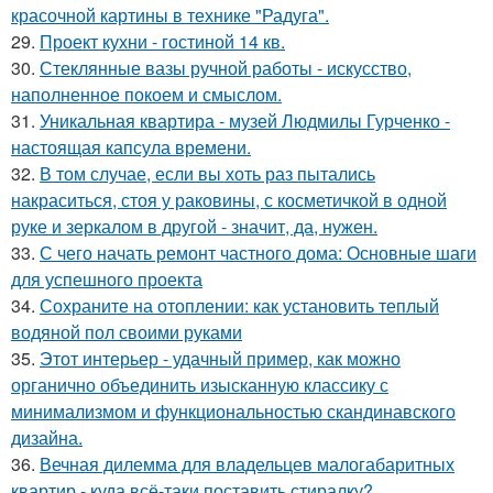
красочной картины в технике "Радуга".
29.
Проект кухни - гостиной 14 кв.
30.
Стеклянные вазы ручной работы - искусство,
наполненное покоем и смыслом.
31.
Уникальная квартира - музей Людмилы Гурченко -
настоящая капсула времени.
32.
В том случае, если вы хоть раз пытались
накраситься, стоя у раковины, с косметичкой в одной
руке и зеркалом в другой - значит, да, нужен.
33.
С чего начать ремонт частного дома: Основные шаги
для успешного проекта
34.
Сохраните на отоплении: как установить теплый
водяной пол своими руками
35.
Этот интерьер - удачный пример, как можно
органично объединить изысканную классику с
минимализмом и функциональностью скандинавского
дизайна.
36.
Вечная дилемма для владельцев малогабаритных
квартир - куда всё-таки поставить стиралку?