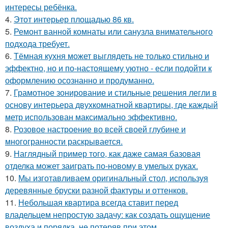
интересы ребёнка.
4.
Этот интерьер площадью 86 кв.
5.
Ремонт ванной комнаты или санузла внимательного
подхода требует.
6.
Тёмная кухня может выглядеть не только стильно и
эффектно, но и по-настоящему уютно - если подойти к
оформлению осознанно и продуманно.
7.
Грамотное зонирование и стильные решения легли в
основу интерьера двухкомнатной квартиры, где каждый
метр использован максимально эффективно.
8.
Розовое настроение во всей своей глубине и
многогранности раскрывается.
9.
Наглядный пример того, как даже самая базовая
отделка может заиграть по-новому в умелых руках.
10.
Мы изготавливаем оригинальный стол, используя
деревянные бруски разной фактуры и оттенков.
11.
Небольшая квартира всегда ставит перед
владельцем непростую задачу: как создать ощущение
воздуха и порядка, не потеряв при этом