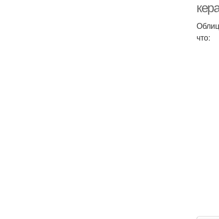
кер
Облиц
что: