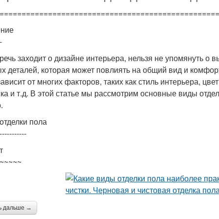
=================================================
ение
-
 речь заходит о дизайне интерьера, нельзя не упомянуть о 
х деталей, которая может повлиять на общий вид и комфор
зависит от многих факторов, таких как стиль интерьера, цвет
ка и т.д. В этой статье мы рассмотрим основные виды отд
.
отделки пола
-----------
т
~~~~~
ь дальше →