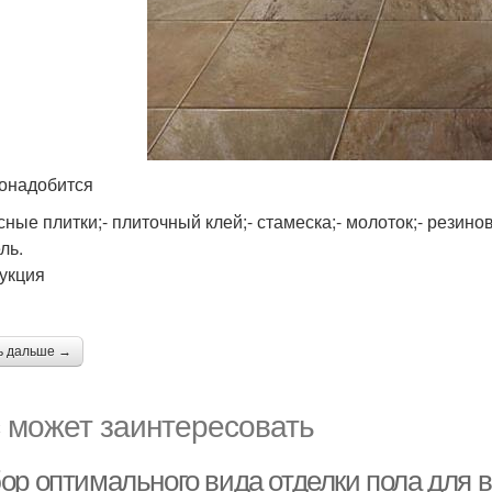
онадобится
сные плитки;- плиточный клей;- стамеска;- молоток;- резино
ль.
укция
ь дальше →
 может заинтересовать
ор оптимального вида отделки пола для 