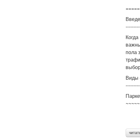
=====
Введ
---------
Когда
важны
пола 
трафи
выбор
Виды 
---------
Парке
~~~~~
читат