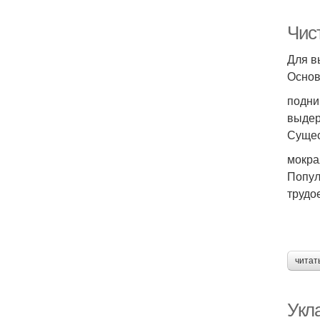
Чис
Для в
Основ
подни
выдер
Сущес
мокра
Попул
трудо
читат
Укл