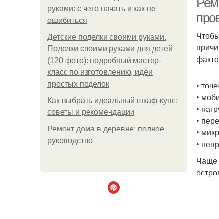
Рем
руками: с чего начать и как не
про
ошибиться
Чтобы
Детские поделки своими руками.
причи
Поделки своими руками для детей
факто
(120 фото): подробный мастер-
класс по изготовлению, идеи
простых поделок
• точ
• моб
Как выбрать идеальный шкаф-купе:
• нагр
советы и рекомендации
• пер
Ремонт дома в деревне: полное
• мик
руководство
• неп
Чаще 
остро