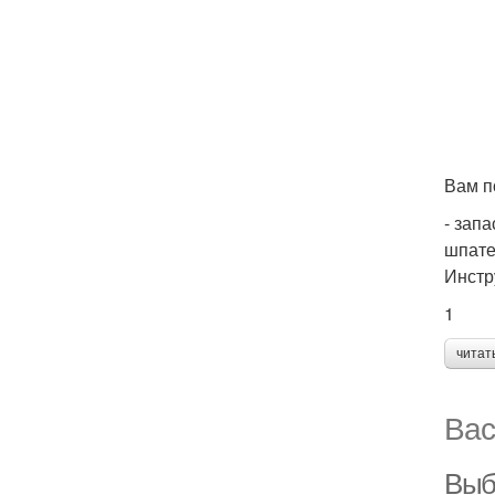
Вам п
- запа
шпате
Инстр
1
читат
Вас
Выб