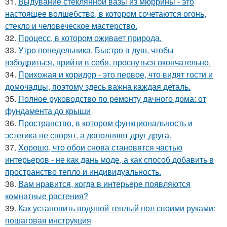
31.
Выдувание стеклянной вазы из мюррины - это
настоящее волшебство, в котором сочетаются огонь,
стекло и человеческое мастерство.
32.
Процесс, в котором оживает природа.
33.
Утро понедельника. Быстро в душ, чтобы
взбодриться, прийти в себя, проснуться окончательно.
34.
Прихожая и коридор - это первое, что видят гости и
домочадцы, поэтому здесь важна каждая деталь.
35.
Полное руководство по ремонту дачного дома: от
фундамента до крыши
36.
Пространство, в котором функциональность и
эстетика не спорят, а дополняют друг друга.
37.
Хорошо, что обои снова становятся частью
интерьеров - не как дань моде, а как способ добавить в
пространство тепло и индивидуальность.
38.
Вам нравится, когда в интерьере появляются
комнатные растения?
39.
Как установить водяной теплый пол своими руками:
пошаговая инструкция