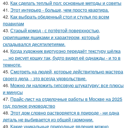
40.
Как сделать теплый пол: основные методы и советы
41.
Этот интерьер - больше, чем просто квартира.
42.
Как выбрать обеденный стол и стулья по всем
правилам
43.
Старый комод - с потёртой поверхностью,
скрипящими ящиками и характером, который
складывался десятилетиями.
44.
Когда художник виртуозно передаёт текстуру шёлка
… но рисует кошку так, будто видел её однажды - и то в
темноте.
45.
Смотреть на людей, которые действительно мастера
своего дела, - это всегда удовольствие.
46.
Можно ли наложить гипсовую штукатурку: все плюсы
и минусы
47.
Прайс-лист на отделочные работы в Москве на 2025
год: полное руководство
48.
Этот дом словно растворяется в природе - ни одна
деталь не выбивается из общей гармонии.
49.
Какие уникальные природные явления можно