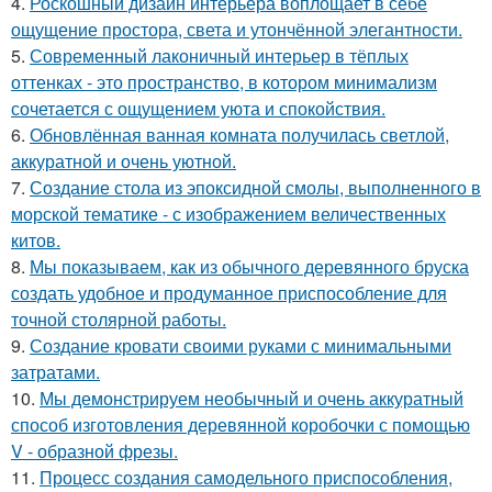
4.
Роскошный дизайн интерьера воплощает в себе
ощущение простора, света и утончённой элегантности.
5.
Современный лаконичный интерьер в тёплых
оттенках - это пространство, в котором минимализм
сочетается с ощущением уюта и спокойствия.
6.
Обновлённая ванная комната получилась светлой,
аккуратной и очень уютной.
7.
Создание стола из эпоксидной смолы, выполненного в
морской тематике - с изображением величественных
китов.
8.
Мы показываем, как из обычного деревянного бруска
создать удобное и продуманное приспособление для
точной столярной работы.
9.
Создание кровати своими руками с минимальными
затратами.
10.
Мы демонстрируем необычный и очень аккуратный
способ изготовления деревянной коробочки с помощью
V - образной фрезы.
11.
Процесс создания самодельного приспособления,