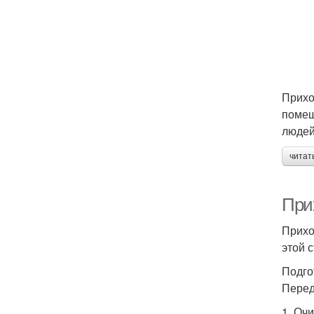
Прихо
помещ
людей
читат
При
Прихо
этой 
Подго
Перед
1. Оч