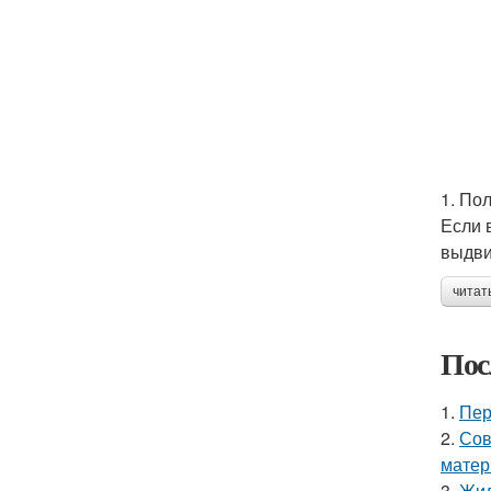
1. По
Если 
выдви
читат
Пос
1.
Пер
2.
Сов
матер
3.
Жил