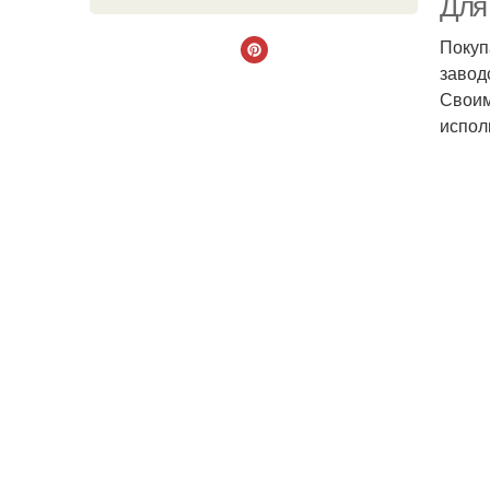
Для
Покуп
завод
Своим
испол