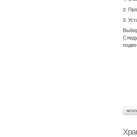
2. Пр
3. Ус
Выбор
Следу
подве
читат
Хра