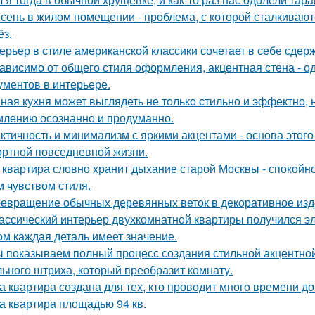
сень в жилом помещении - проблема, с которой сталкивают
ёз.
ерьер в стиле американской классики сочетает в себе сдер
ависимо от общего стиля оформления, акцентная стена - о
ументов в интерьере.
ная кухня может выглядеть не только стильно и эффектно, н
лению осознанно и продуманно.
ктичность и минимализм с яркими акцентами - основа этого
ртной повседневной жизни.
 квартира словно хранит дыхание старой Москвы - спокойно
м чувством стиля.
евращение обычных деревянных веток в декоративное изд
ассический интерьер двухкомнатной квартиры получился эл
ом каждая деталь имеет значение.
 показываем полный процесс создания стильной акцентной 
ьного штриха, который преобразит комнату.
а квартира создана для тех, кто проводит много времени д
а квартира площадью 94 кв.