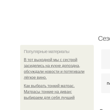
Сез
Популярные материалы
В тот выходной мы с сестрой
засиделись на кухне допоздна,
обсуждали новости и потягивали
лёгкое вино.
П
Как выбрать тонкий матрас.
Матрасы тонкие на диван:
выбираем для себя лучший