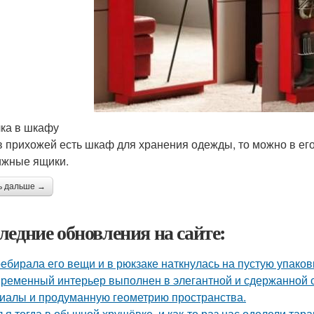
лка в шкафу
в прихожей есть шкаф для хранения одежды, то можно в ег
жные ящики.
ь дальше →
ледние обновления на сайте:
ебирала его вещи и в рюкзаке наткнулась на пустую упаковку
ременный интерьер выполнен в элегантной и сдержанной с
иалы и продуманную геометрию пространства.
 я тогда в обычной хрущёвке, и как-то раз нас одолели тара