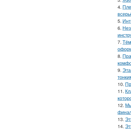
4.
Пле
всерь
5.
Инт
6.
Нез
инстр
7.
Тём
оформ
8.
Пра
комфо
9.
Эта
тонки
10.
Пр
11.
Кл
котор
12.
Мы
финал
13.
Эт
14.
Эт