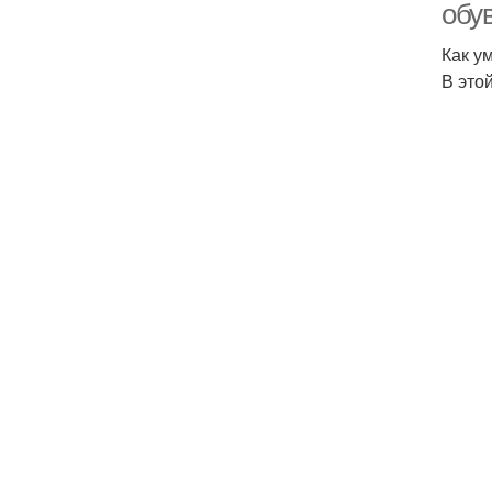
обу
Как у
В это