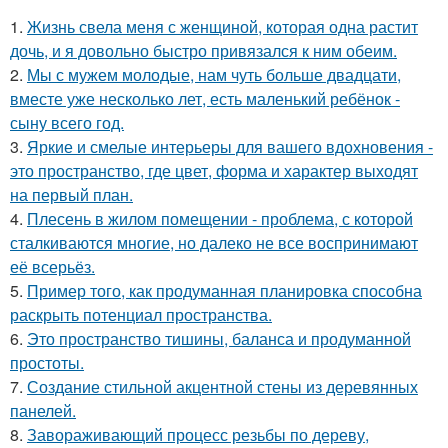
1.
Жизнь свела меня с женщиной, которая одна растит
дочь, и я довольно быстро привязался к ним обеим.
2.
Мы с мужем молодые, нам чуть больше двадцати,
вместе уже несколько лет, есть маленький ребёнок -
сыну всего год.
3.
Яркие и смелые интерьеры для вашего вдохновения -
это пространство, где цвет, форма и характер выходят
на первый план.
4.
Плесень в жилом помещении - проблема, с которой
сталкиваются многие, но далеко не все воспринимают
её всерьёз.
5.
Пример того, как продуманная планировка способна
раскрыть потенциал пространства.
6.
Это пространство тишины, баланса и продуманной
простоты.
7.
Создание стильной акцентной стены из деревянных
панелей.
8.
Завораживающий процесс резьбы по дереву,