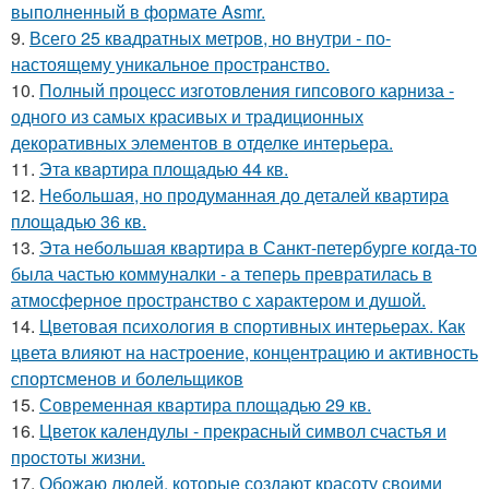
выполненный в формате Asmr.
9.
Всего 25 квадратных метров, но внутри - по-
настоящему уникальное пространство.
10.
Полный процесс изготовления гипсового карниза -
одного из самых красивых и традиционных
декоративных элементов в отделке интерьера.
11.
Эта квартира площадью 44 кв.
12.
Небольшая, но продуманная до деталей квартира
площадью 36 кв.
13.
Эта небольшая квартира в Санкт-петербурге когда-то
была частью коммуналки - а теперь превратилась в
атмосферное пространство с характером и душой.
14.
Цветовая психология в спортивных интерьерах. Как
цвета влияют на настроение, концентрацию и активность
спортсменов и болельщиков
15.
Современная квартира площадью 29 кв.
16.
Цветок календулы - прекрасный символ счастья и
простоты жизни.
17.
Обожаю людей, которые создают красоту своими