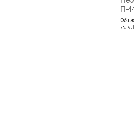
Пер
П-44
Общая
кв. м