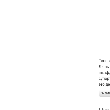
Типов
Лишь 
шкаф,
супер
это д
читат