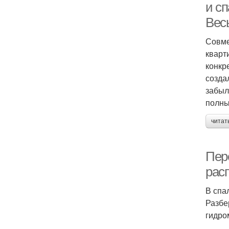
и сп
Весь
Совме
кварт
конкр
созда
забыл
полны
читат
Пер
расп
В спа
Разбе
гидро