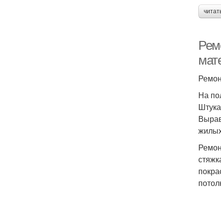
читат
Рем
мат
Ремон
На по
Штука
Вырав
жилых
Ремон
стяжк
покра
потол