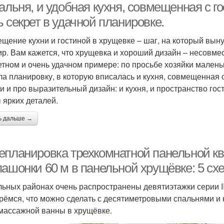
альня, и удобная кухня, совмещенная с г
 секрет в удачной планировке.
щение кухни и гостиной в хрущевке – шаг, на который вы
ир. Вам кажется, что хрущевка и хороший дизайн – несовме
етном и очень удачном примере: по просьбе хозяйки мален
ла планировку, в которую вписалась и кухня, совмещенная 
и и про выразительный дизайн: и кухня, и пространство го
 ярких деталей.
ь дальше →
епланировка трехкомнатной панельной к
ашонки 60 м в панельной хрущёвке: 5 сх
льных районах очень распространены девятиэтажки серии I
рёмся, что можно сделать с десятиметровыми спальнями и к
массажной ванны в хрущёвке.