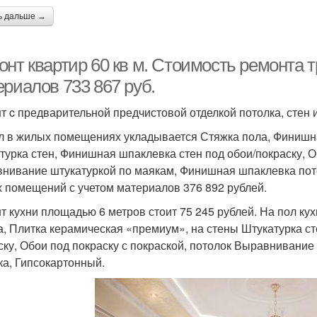
ь дальше →
онт квартир 60 кв м. Стоимость ремонта 
ериалов 733 867 руб.
т c предварительной предчистовой отделкой потолка, стен и
л в жилых помещениях укладывается Стяжка пола, Финишна
турка стен, Финишная шпаклевка стен под обои/покраску, 
нивание штукатуркой по маякам, Финишная шпаклевка пото
 помещений с учетом материалов 376 892 рублей.
т кухни площадью 6 метров стоит 75 245 рублей. На пол к
а, Плитка керамическая «премиум», на стены Штукатурка с
ску, Обои под покраску с покраской, потолок Выравнивани
ка, Гипсокартонный.