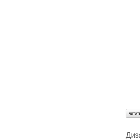
читат
Диза