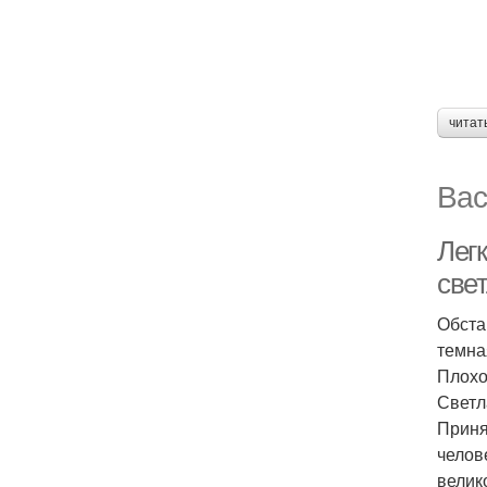
читат
Вас
Лег
све
Обста
темна
Плохо
Светл
Приня
челов
велик