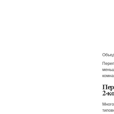
Объед
Переп
меньш
комна
Пер
2-к
Много
типов