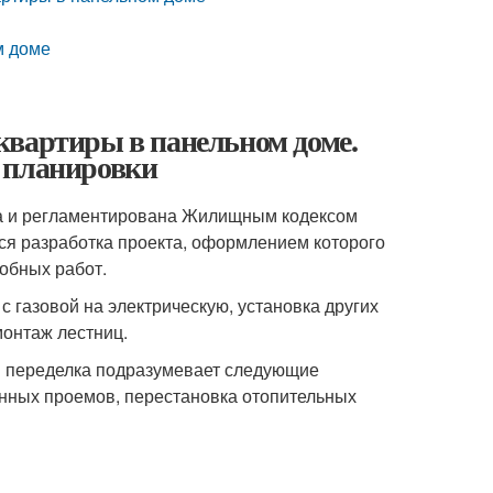
м доме
квартиры в панельном доме.
 планировки
на и регламентирована Жилищным кодексом
я разработка проекта, оформлением которого
обных работ.
с газовой на электрическую, установка других
монтаж лестниц.
я переделка подразумевает следующие
конных проемов, перестановка отопительных