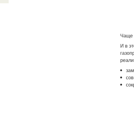
Чаще 
И в э
газоп
реали
зам
сов
сок