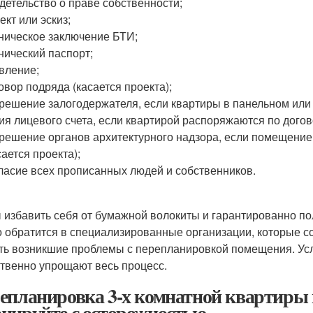
детельство о праве собственности;
ект или эскиз;
ническое заключение БТИ;
нический паспорт;
вление;
овор подряда (касается проекта);
решение залогодержателя, если квартиры в панельном или 
ия лицевого счета, если квартирой распоряжаются по дого
решение органов архитектурного надзора, если помещение
сается проекта);
ласие всех прописанных людей и собственников.
 избавить себя от бумажной волокиты и гарантированно п
 обратится в специализированные организации, которые соб
ть возникшие проблемы с перепланировкой помещения. Усл
твенно упрощают весь процесс.
епланировка 3-х комнатной квартиры 
нируйте с осторожностью