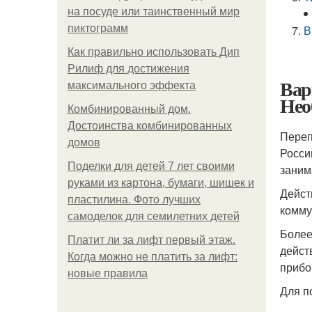
на посуде или таинственный мир
пиктограмм
В
Как правильно использовать Дип
Рилиф для достижения
Вар
максимального эффекта
Нео
Комбинированный дом.
Достоинства комбинированных
Переп
домов
Росси
Поделки для детей 7 лет своими
заним
руками из картона, бумаги, шишек и
Дейст
пластилина. Фото лучших
комму
самоделок для семилетних детей
Более
Платит ли за лифт первый этаж.
дейст
Когда можно не платить за лифт:
прибо
новые правила
Для п