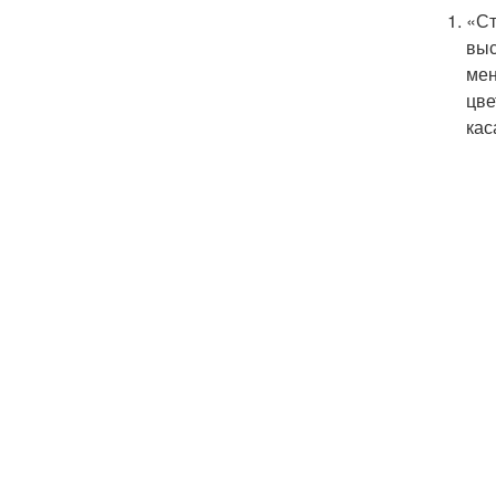
«Ст
выс
мен
цве
кас