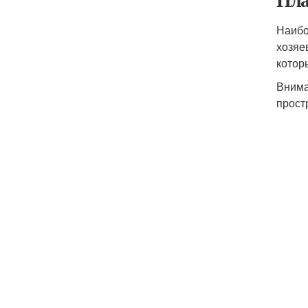
Наибо
хозяе
котор
Внима
прост