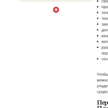
сви
про
тех
тех
зая
дог
раз
коп
раз
(ка
сог
Чтобы
можно
улади
сущес
Пер
Пла