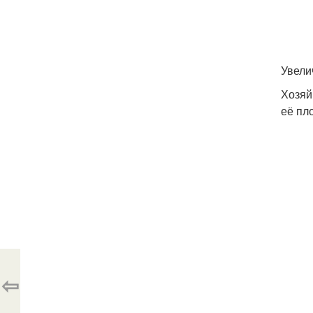
Увели
Хозяй
её пл
⇦