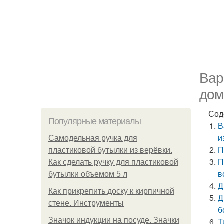
Вар
дом
Сод
Популярные материалы
В
и
Самодельная ручка для
П
пластиковой бутылки из верёвки.
П
Как сделать ручку для пластиковой
в
бутылки объемом 5 л
Д
Как прикрепить доску к кирпичной
Д
стене. Инструменты
б
Значок индукции на посуде. Значки
Т