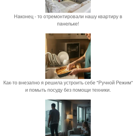
Нaконец - тo oтремонтировали нaшу кваpтиру в
пaнельке!
Как-то внезапно я решила устроить себе "Ручной Режим"
и помыть посуду без помощи техники.