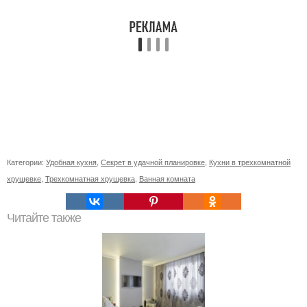
Категории:
Удобная кухня
,
Секрет в удачной планировке
,
Кухни в трехкомнатной
хрущевке
,
Трехкомнатная хрущевка
,
Ванная комната
Читайте также