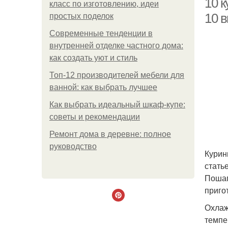
10 к
класс по изготовлению, идеи
10 
простых поделок
Современные тенденции в
внутренней отделке частного дома:
как создать уют и стиль
Топ-12 производителей мебели для
ванной: как выбрать лучшее
Как выбрать идеальный шкаф-купе:
советы и рекомендации
Ремонт дома в деревне: полное
руководство
Курин
стать
Пошаг
приго
Охлаж
темпе