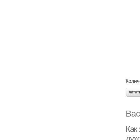
Колич
читат
Вас
Как 
дух