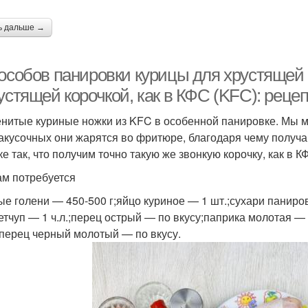
ь дальше →
пособов панировки курицы для хрустящей 
устящей корочкой, как в КФС (KFC): рецеп
нитые куриные ножки из KFC в особенной панировке. Мы м
закусочных они жарятся во фритюре, благодаря чему получа
е так, что получим точно такую же звонкую корочку, как в К
ам потребуется
ые голени — 450-500 г;яйцо куриное — 1 шт.;сухари паниров
;кетчуп — 1 ч.л.;перец острый — по вкусу;паприка молотая — 
;перец черный молотый — по вкусу.