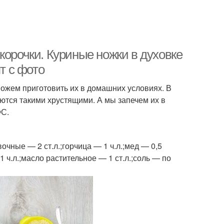
корочки. Куриные ножки в духовке
т с фото
ожем приготовить их в домашних условиях. В
ются такими хрустящими. А мы запечем их в
ФС.
очные — 2 ст.л.;горчица — 1 ч.л.;мед — 0,5
1 ч.л.;масло растительное — 1 ст.л.;соль — по