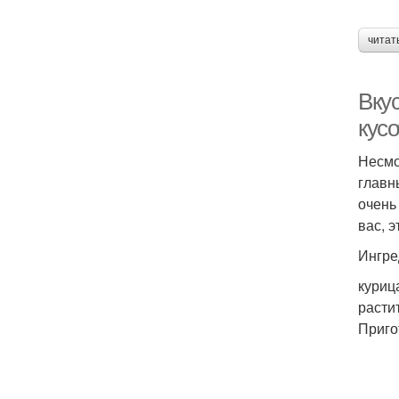
читат
Вкус
кус
Несмо
главн
очень
вас, 
Ингре
курица
расти
Приго