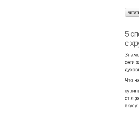
читат
5 с
с хр
Знаме
сети 
духовк
Что н
курин
ст.л.
вкусу