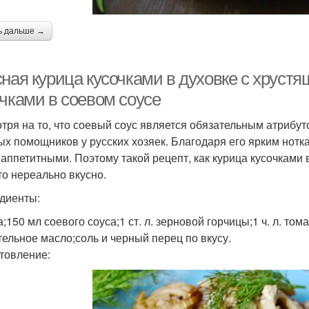
ь дальше →
ная курица кусочками в духовке с хрустя
очками в соевом соусе
тря на то, что соевый соус является обязательным атрибуто
ых помощников у русских хозяек. Благодаря его ярким нотк
 аппетитными. Поэтому такой рецепт, как курица кусочками 
это нереально вкусно.
диенты:
;150 мл соевого соуса;1 ст. л. зерновой горчицы;1 ч. л. тома
тельное масло;соль и черный перец по вкусу.
товление: