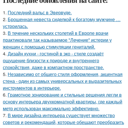
1.
Последний вальс в Эвервуде.
2.
Брошенная невеста сиделкой к богатому мужчине …
устроилась.
3.
В течение нескольких столетий в Европе врачи
практиковали так называемое "Лечение" истерии у
женщин с помощью стимуляции гениталий.
4.
Дизайн кухни - гостиной в эко - стиле создаёт
ощущение близости к природе и внутреннего
спокойствия, даже в компактном пространстве.
5.
Независимо от общего стиля оформления, акцентная
стена - один из самых универсальных и выразительных
инструментов в интерьере.
6.
Грамотное зонирование и стильные решения легли в
основу интерьера двухкомнатной квартиры, где каждый
метр использован максимально эффективно.
7.
В мире дизайна интерьера существует множество
советов и рекомендаций, которые обещают преобразить