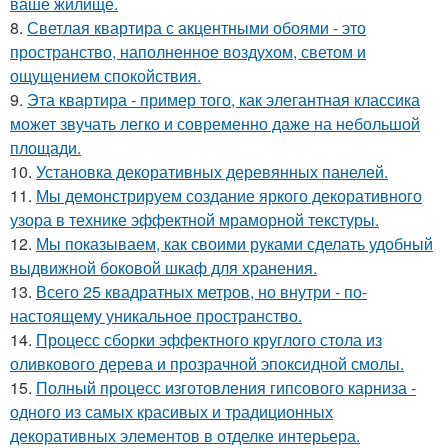
ваше жилище.
8.
Светлая квартира с акцентными обоями - это
пространство, наполненное воздухом, светом и
ощущением спокойствия.
9.
Эта квартира - пример того, как элегантная классика
может звучать легко и современно даже на небольшой
площади.
10.
Установка декоративных деревянных панелей.
11.
Мы демонстрируем создание яркого декоративного
узора в технике эффектной мраморной текстуры.
12.
Мы показываем, как своими руками сделать удобный
выдвижной боковой шкаф для хранения.
13.
Всего 25 квадратных метров, но внутри - по-
настоящему уникальное пространство.
14.
Процесс сборки эффектного круглого стола из
оливкового дерева и прозрачной эпоксидной смолы.
15.
Полный процесс изготовления гипсового карниза -
одного из самых красивых и традиционных
декоративных элементов в отделке интерьера.