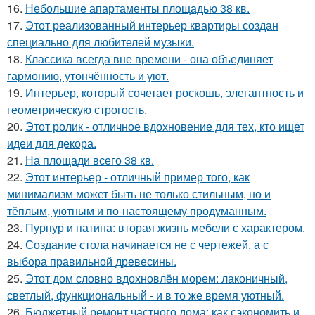
16.
Небольшие апартаменты площадью 38 кв.
17.
Этот реализованный интерьер квартиры создан
специально для любителей музыки.
18.
Классика всегда вне времени - она объединяет
гармонию, утончённость и уют.
19.
Интерьер, который сочетает роскошь, элегантность и
геометрическую строгость.
20.
Этот ролик - отличное вдохновение для тех, кто ищет
идеи для декора.
21.
На площади всего 38 кв.
22.
Этот интерьер - отличный пример того, как
минимализм может быть не только стильным, но и
тёплым, уютным и по-настоящему продуманным.
23.
Пурпур и патина: вторая жизнь мебели с характером.
24.
Создание стола начинается не с чертежей, а с
выбора правильной древесины.
25.
Этот дом словно вдохновлён морем: лаконичный,
светлый, функциональный - и в то же время уютный.
26.
Бюджетный ремонт частного дома: как сэкономить и