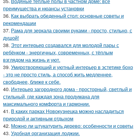
35.
Водяные теплые полы в частном доме: все
преимущества и нюансы установки
36.
Как выбрать обеденный стол: основные советы и
рекомендации
37.
Рама для зеркала своими руками - просто, стильно, с
душой!
38.
Этот интерьер создавался для молодой пары с
ребёнком - энергичных, современных, с тёплым
взглядом на жизнь и уют.
39.
Умиротворяющий и уютный интерьер в эстетике бохо
- это не просто стиль, а способ жить медленнее,
свободнее, ближе к себе.
40.
Интерьер загородного дома - просторный, светлый и
стильный, где каждая зона продумана для
максимального комфорта и гармонии.
41.
В каких парках Новокузнецка можно насладиться
природой и активным отдыхом
42.
Можно ли штукатурить дерево: особенности и советы
43.
Удобная организация лоджии.