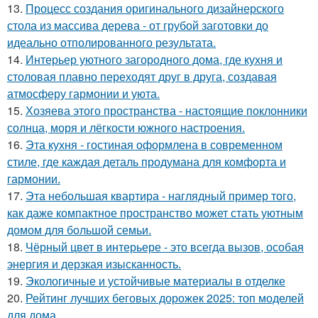
13.
Процесс создания оригинального дизайнерского
стола из массива дерева - от грубой заготовки до
идеально отполированного результата.
14.
Интерьер уютного загородного дома, где кухня и
столовая плавно переходят друг в друга, создавая
атмосферу гармонии и уюта.
15.
Хозяева этого пространства - настоящие поклонники
солнца, моря и лёгкости южного настроения.
16.
Эта кухня - гостиная оформлена в современном
стиле, где каждая деталь продумана для комфорта и
гармонии.
17.
Эта небольшая квартира - наглядный пример того,
как даже компактное пространство может стать уютным
домом для большой семьи.
18.
Чёрный цвет в интерьере - это всегда вызов, особая
энергия и дерзкая изысканность.
19.
Экологичные и устойчивые материалы в отделке
20.
Рейтинг лучших беговых дорожек 2025: топ моделей
для дома