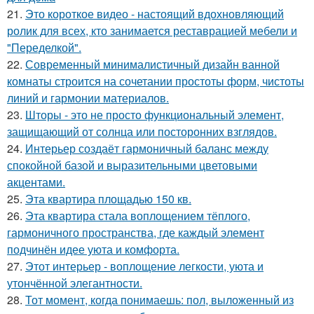
21.
Это короткое видео - настоящий вдохновляющий
ролик для всех, кто занимается реставрацией мебели и
"Переделкой".
22.
Современный минималистичный дизайн ванной
комнаты строится на сочетании простоты форм, чистоты
линий и гармонии материалов.
23.
Шторы - это не просто функциональный элемент,
защищающий от солнца или посторонних взглядов.
24.
Интерьер создаёт гармоничный баланс между
спокойной базой и выразительными цветовыми
акцентами.
25.
Эта квартира площадью 150 кв.
26.
Эта квартира стала воплощением тёплого,
гармоничного пространства, где каждый элемент
подчинён идее уюта и комфорта.
27.
Этот интерьер - воплощение легкости, уюта и
утончённой элегантности.
28.
Тот момент, когда понимаешь: пол, выложенный из