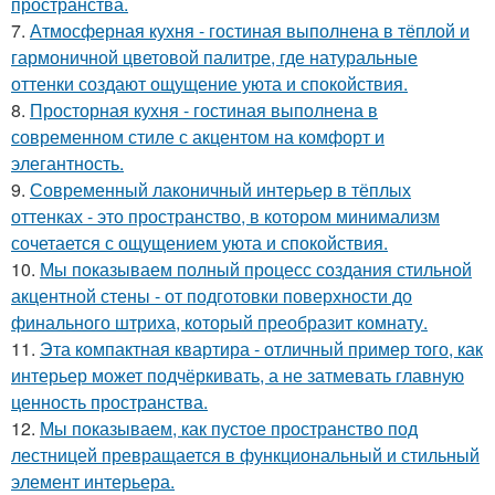
пространства.
7.
Атмосферная кухня - гостиная выполнена в тёплой и
гармоничной цветовой палитре, где натуральные
оттенки создают ощущение уюта и спокойствия.
8.
Просторная кухня - гостиная выполнена в
современном стиле с акцентом на комфорт и
элегантность.
9.
Современный лаконичный интерьер в тёплых
оттенках - это пространство, в котором минимализм
сочетается с ощущением уюта и спокойствия.
10.
Мы показываем полный процесс создания стильной
акцентной стены - от подготовки поверхности до
финального штриха, который преобразит комнату.
11.
Эта компактная квартира - отличный пример того, как
интерьер может подчёркивать, а не затмевать главную
ценность пространства.
12.
Мы показываем, как пустое пространство под
лестницей превращается в функциональный и стильный
элемент интерьера.