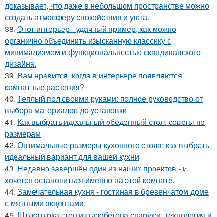
доказывает, что даже в небольшом пространстве можно
создать атмосферу спокойствия и уюта.
38.
Этот интерьер - удачный пример, как можно
органично объединить изысканную классику с
минимализмом и функциональностью скандинавского
дизайна.
39.
Вам нравится, когда в интерьере появляются
комнатные растения?
40.
Теплый пол своими руками: полное руководство от
выбора материалов до установки
41.
Как выбрать идеальный обеденный стол: советы по
размерам
42.
Оптимальные размеры кухонного стола: как выбрать
идеальный вариант для вашей кухни
43.
Недавно завершён один из наших проектов - и
хочется остановиться именно на этой комнате.
44.
Замечательная кухня - гостиная в бревенчатом доме
с мятными акцентами.
45.
Штукатурка стен из газобетона снаружи: технология и