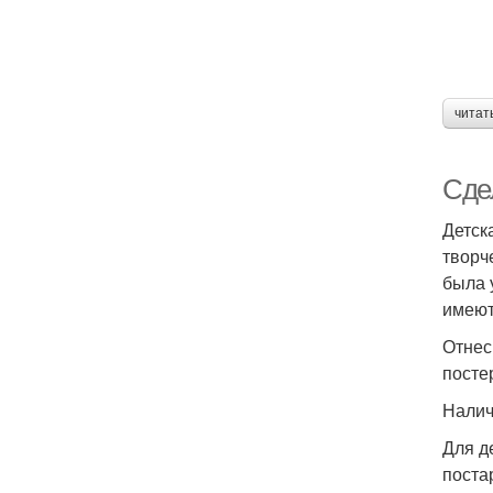
читат
Сде
Детск
творч
была 
имеют
Отнес
посте
Налич
Для д
поста