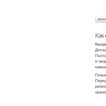
читат
Как
Введ
Детск
Поэто
и тво
комна
Плани
Перед
ребен
хране