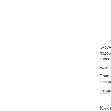
Окруж
подоб
спосо
Разбе
Прави
Незав
читат
Как