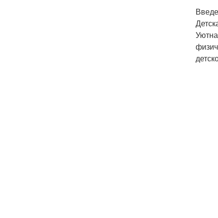
Введ
Детск
Уютна
физич
детск