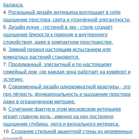
баланса.
4.
Роскошный дизайн интерьера воплощает в себе
ощущение простора, света и утончённой элегантности.
5.
Дизайн кухни - гостиной в эко - стиле создаёт
ощущение близости к природе и внутреннего
спокойствия, даже в компактном пространстве.
6.
Зимний период настоящим испытанием для
комнатных растений становится.
7.
Продуманный, элегантный и по-настоящему
семейный дом, где каждая зона работает на комфорт и
эстетику.
8.
Современный дизайн однокомнатной квартиры - это
про лёгкость, функциональность и ощущение простора
даже в ограниченном метраже.
9.
Сочетание фактур в этом московском интерьере
играет главную роль - именно на них построено
ощущение глубины, уюта и визуального интереса.
10.
Создание стильной акцентной стены из деревянных
панелей.