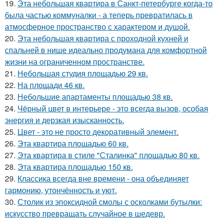
19.
Эта небольшая квартира в Санкт-петербурге когда-то
была частью коммуналки - а теперь превратилась в
атмосферное пространство с характером и душой.
20.
Эта небольшая квартира с проходной кухней и
спальней в нише идеально продумана для комфортной
жизни на ограниченном пространстве.
21.
Небольшая студия площадью 29 кв.
22.
На площади 46 кв.
23.
Небольшие апартаменты площадью 38 кв.
24.
Чёрный цвет в интерьере - это всегда вызов, особая
энергия и дерзкая изысканность.
25.
Цвет - это не просто декоративный элемент.
26.
Эта квартира площадью 60 кв.
27.
Эта квартира в стиле "Сталинка" площадью 80 кв.
28.
Эта квартира площадью 150 кв.
29.
Классика всегда вне времени - она объединяет
гармонию, утончённость и уют.
30.
Столик из эпоксидной смолы с осколками бутылки:
искусство превращать случайное в шедевр.