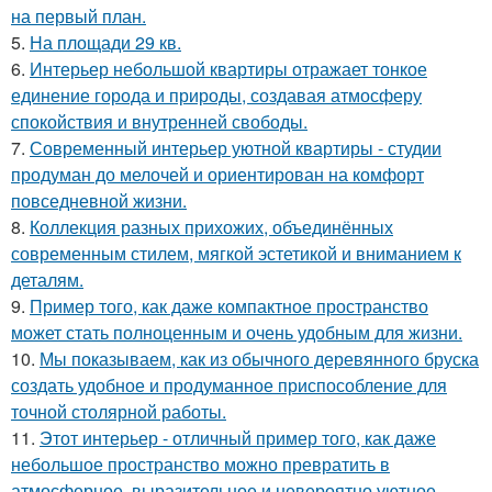
на первый план.
5.
На площади 29 кв.
6.
Интерьер небольшой квартиры отражает тонкое
единение города и природы, создавая атмосферу
спокойствия и внутренней свободы.
7.
Современный интерьер уютной квартиры - студии
продуман до мелочей и ориентирован на комфорт
повседневной жизни.
8.
Коллекция разных прихожих, объединённых
современным стилем, мягкой эстетикой и вниманием к
деталям.
9.
Пример того, как даже компактное пространство
может стать полноценным и очень удобным для жизни.
10.
Мы показываем, как из обычного деревянного бруска
создать удобное и продуманное приспособление для
точной столярной работы.
11.
Этот интерьер - отличный пример того, как даже
небольшое пространство можно превратить в
атмосферное, выразительное и невероятно уютное