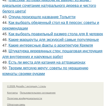
идеальное сочетание натурального дерева и чистого
белого цвета!
43.
Откуда произошло название Тольятти
44.
Как выбрать обеденный стол на 8 персон: советы и
рекомендации
45.
Как выбрать правильный размер стола для 8 человек
46.
Какие маршруты для экскурсий самые популярные
47.
Какие интересные факты о архитектуре Кремля
48.
Штукатурка деревянных стен: пошаговая инструкция
для внутренних и наружных работ
49.
Есть ли места для катания на аттракционах
50.
Творим детскую мечту: советы по украшению
комнаты своими руками
© 2026 Дизайн / интерьер / стиль
Контакты
Пользовательское соглашение
Политика конфидециальности
Обратная связь