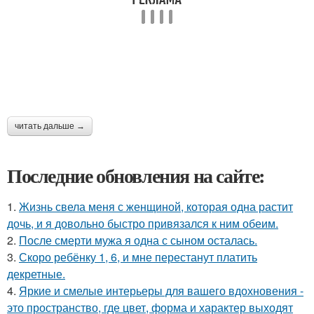
читать дальше →
Последние обновления на сайте:
1.
Жизнь свела меня с женщиной, которая одна растит
дочь, и я довольно быстро привязался к ним обеим.
2.
После смерти мужа я одна с сыном осталась.
3.
Скоро ребёнку 1, 6, и мне перестанут платить
декретные.
4.
Яркие и смелые интерьеры для вашего вдохновения -
это пространство, где цвет, форма и характер выходят