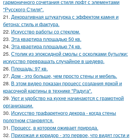
гармоничного сочетания стиля лофт с элементами
"Русского Стиля".
21.
Декоративная штукатурка с эффектом камня и
бетона: стиль и фактура.
22.
Искусство работы со стеклом.
23.
Эта квартира площадью 50 кв.
24.
Эта квартира площадью 74 кв.
25.
Столик из эпоксидной смолы с осколками бутылки:
искусство превращать случайное в шедевр.
26.
Площадь: 97 кв.
27.
Дом - это больше, чем просто стены и мебель.
28.
В этом видео показан процесс создания яркой и
красочной картины в технике "Радуга".
29.
Уют и удобство на кухне начинаются с грамотной
организации.
30.
Искусство трафаретного декора - когда стены
полотном становятся.
31.
Процесс, в котором оживает природа.
32.
Прихожая и коридор - это первое, что видят гости и