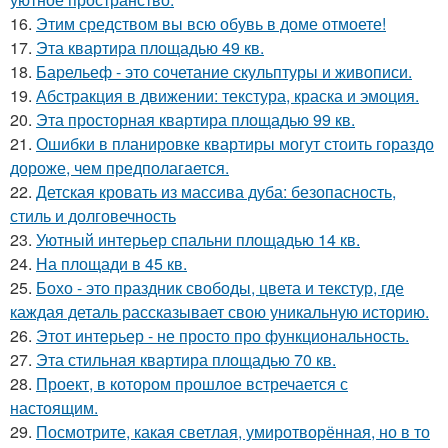
16.
Этим средством вы всю обувь в доме отмоете!
17.
Эта квартира площадью 49 кв.
18.
Барельеф - это сочетание скульптуры и живописи.
19.
Абстракция в движении: текстура, краска и эмоция.
20.
Эта просторная квартира площадью 99 кв.
21.
Ошибки в планировке квартиры могут стоить гораздо
дороже, чем предполагается.
22.
Детская кровать из массива дуба: безопасность,
стиль и долговечность
23.
Уютный интерьер спальни площадью 14 кв.
24.
На площади в 45 кв.
25.
Бохо - это праздник свободы, цвета и текстур, где
каждая деталь рассказывает свою уникальную историю.
26.
Этот интерьер - не просто про функциональность.
27.
Эта стильная квартира площадью 70 кв.
28.
Проект, в котором прошлое встречается с
настоящим.
29.
Посмотрите, какая светлая, умиротворённая, но в то