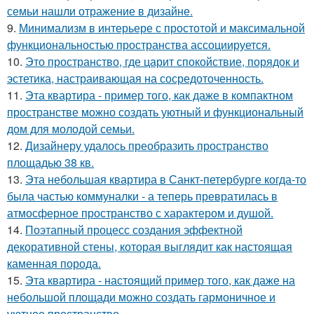
семьи нашли отражение в дизайне.
9.
Минимализм в интерьере с простотой и максимальной
функциональностью пространства ассоциируется.
10.
Это пространство, где царит спокойствие, порядок и
эстетика, настраивающая на сосредоточенность.
11.
Эта квартира - пример того, как даже в компактном
пространстве можно создать уютный и функциональный
дом для молодой семьи.
12.
Дизайнеру удалось преобразить пространство
площадью 38 кв.
13.
Эта небольшая квартира в Санкт-петербурге когда-то
была частью коммуналки - а теперь превратилась в
атмосферное пространство с характером и душой.
14.
Поэтапный процесс создания эффектной
декоративной стены, которая выглядит как настоящая
каменная порода.
15.
Эта квартира - настоящий пример того, как даже на
небольшой площади можно создать гармоничное и
уютное пространство.