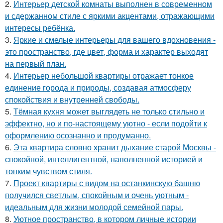
2.
Интерьер детской комнаты выполнен в современном
и сдержанном стиле с яркими акцентами, отражающими
интересы ребёнка.
3.
Яркие и смелые интерьеры для вашего вдохновения -
это пространство, где цвет, форма и характер выходят
на первый план.
4.
Интерьер небольшой квартиры отражает тонкое
единение города и природы, создавая атмосферу
спокойствия и внутренней свободы.
5.
Тёмная кухня может выглядеть не только стильно и
эффектно, но и по-настоящему уютно - если подойти к
оформлению осознанно и продуманно.
6.
Эта квартира словно хранит дыхание старой Москвы -
спокойной, интеллигентной, наполненной историей и
тонким чувством стиля.
7.
Проект квартиры с видом на останкинскую башню
получился светлым, спокойным и очень уютным -
идеальным для жизни молодой семейной пары.
8.
Уютное пространство, в котором личные истории