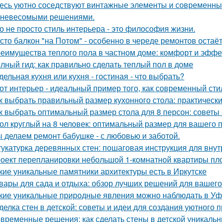
есь уютно соседствуют винтажные элементы и современный
 невесомыми решениями.
о не просто стиль интерьера - это философия жизни.
сто балкон "на Потом" - особенно в череде ремонтов остаёт
еимущества теплого пола в частном доме: комфорт и эффе
лный гид: как правильно сделать теплый пол в доме
дельная кухня или кухня - гостиная - что выбрать?
от интерьер - идеальный пример того, как современный ст
к выбрать правильный размер кухонного стола: практическ
к выбрать оптимальный размер стола для 8 персон: советы
ол круглый на 8 человек: оптимальный размер для вашего 
 делаем ремонт бабушке - с любовью и заботой.
укатурка деревянных стен: пошаговая инструкция для вну
оект перепланировки небольшой 1-комнатной квартиры пло
кие уникальные памятники архитектуры есть в Иркутске
вары для сада и отдыха: обзор лучших решений для вашего
кие уникальные природные явления можно наблюдать в У
делка стен в детской: советы и идеи для создания уютного 
временные решения: как сделать стены в детской уникаль