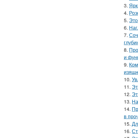
3.
Ярк
4.
Роз
5.
Это
6.
Наг
7.
Соч
глуби
8.
Про
и фун
9.
Ком
изящн
10.
Ув
11.
Эт
12.
Эт
13.
На
14.
Пр
в про
15.
Дл
16.
Ст