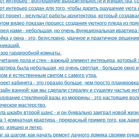
от интерьер - воплощение выразительности и изящества, с
от интерьер создан для того, чтобы дарить ощущение уюта 
от проект - результат работы архитектора, который создава
этом видео показан процесс создания уютного пледа из пря
ред нами - небольшая, но очень функциональная квартира 
йка у окна - это, безусловно, удачное и практичное решени
никаций.
зор гардеробной комнаты.
четание пола и стен - важный элемент интерьера, который 
артира была небольшая, но очень светлая - большое окно 
хом и естественным светом с самого утра.
оект кабинета - это гораздо больше, чем просто планировк
зайн ванной: как мы сделали стиралку и сушилку частью ин
дувание стеклянной вазы из мюррины - это настоящее волше
еческое мастерство.
ла шкафу второй шанс - и он буквально заиграл новой жизн
а 1-комнатная квартира - прекрасный пример того, как да
о, изящно и легко.
г за шагом: как начать ремонт дачного домика своими рука