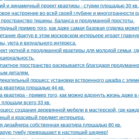
ий и динамичный проект квартиры - студии площадью 30 кв.
овое настроение во всей своей глубине и многогранности р
 пространство тишины, баланса и продуманной простоты.
лядный пример того, как даже самая базовая отделка может
етание фактур в этом московском интерьере играет главну
ны, уюта и визуального интереса.
ект уютной и продуманной квартиры для молодой семьи, гд
кциональность.
пактное пространство раскрывается благодаря продуманн
ым деталям.
лекательный процесс установки встроенного шкафа с элем
а квартира площадью 44 кв.
а квартира - пример того, как можно вдохнуть жизнь даже 
 площади всего 33 кв.
оцесс создания деревянной мебели в мастерской, где кажд
чный и красивый предмет интерьера.
я дизайнера собственная квартира площадью 80 кв.
арую тумбу превращают в настоящий шедевр!