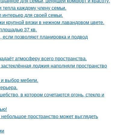
озданное для семьи, ценящей комфорт и красоту.
и тепла каждому члену семьи.
л интерьер для своей семьи.
жи крупной вязки в нежном лавандовом цвете.
площадью 37 кв.
е, если позволяют планировка и подвод
задаёт атмосферу всего пространства.
и застеклённая лоджия наполняли пространство
а и выбор мебели.
терьера.
бство, в котором сочетаются огонь, стекло и
ью!
же небольшое пространство может выглядеть
ми