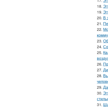
17.
Эт
18.
Эт
19.
Эт
20.
В 
21.
Пе
22.
Мо
комму
23.
Об
24.
Со
25.
Кв
возду
26.
Пр
27.
Ди
28.
Вы
челов
29.
Да
30.
Эт
стильн
31.
Ша