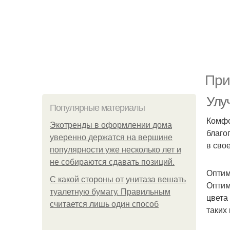
При
Улу
Популярные материалы
Комфо
Экотренды в оформлении дома
благо
уверенно держатся на вершине
в сво
популярности уже несколько лет и
не собираются сдавать позиций.
Оптим
С какой стороны от унитаза вешать
Оптим
туалетную бумагу. Правильным
цвета
считается лишь один способ
таких