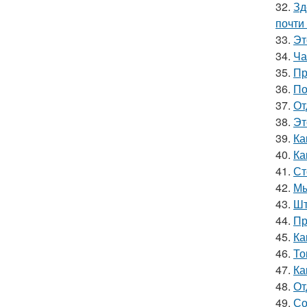
32.
Зд
почти
33.
Эт
34.
Ча
35.
Пр
36.
По
37.
От
38.
Эт
39.
Ка
40.
Ка
41.
Ст
42.
Мы
43.
Шт
44.
Пр
45.
Ка
46.
То
47.
Ка
48.
От
49.
Со