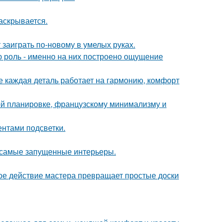
аскрывается.
 заиграть по-новому в умелых руках.
ю роль - именно на них построено ощущение
е каждая деталь работает на гармонию, комфорт
ой планировке, французскому минимализму и
ентами подсветки.
в самые запущенные интерьеры.
ое действие мастера превращает простые доски