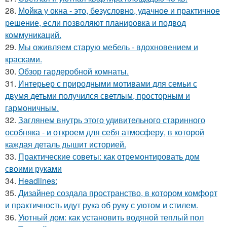
28.
Мойка у окна - это, безусловно, удачное и практичное
решение, если позволяют планировка и подвод
коммуникаций.
29.
Мы оживляем старую мебель - вдохновением и
красками.
30.
Обзор гардеробной комнаты.
31.
Интерьер с природными мотивами для семьи с
двумя детьми получился светлым, просторным и
гармоничным.
32.
Заглянем внутрь этого удивительного старинного
особняка - и откроем для себя атмосферу, в которой
каждая деталь дышит историей.
33.
Практические советы: как отремонтировать дом
своими руками
34.
Headlines:
35.
Дизайнер создала пространство, в котором комфорт
и практичность идут рука об руку с уютом и стилем.
36.
Уютный дом: как установить водяной теплый пол