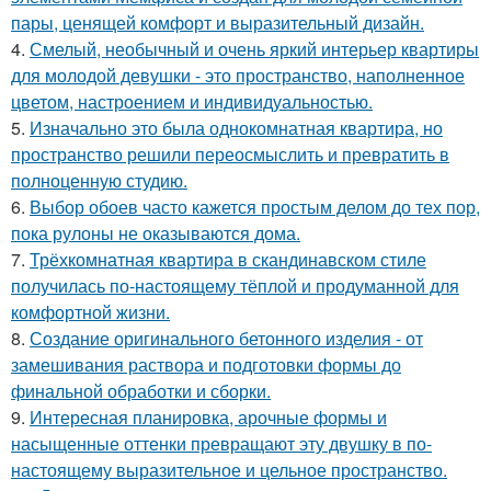
пары, ценящей комфорт и выразительный дизайн.
4.
Смелый, необычный и очень яркий интерьер квартиры
для молодой девушки - это пространство, наполненное
цветом, настроением и индивидуальностью.
5.
Изначально это была однокомнатная квартира, но
пространство решили переосмыслить и превратить в
полноценную студию.
6.
Выбор обоев часто кажется простым делом до тех пор,
пока рулоны не оказываются дома.
7.
Трёхкомнатная квартира в скандинавском стиле
получилась по-настоящему тёплой и продуманной для
комфортной жизни.
8.
Создание оригинального бетонного изделия - от
замешивания раствора и подготовки формы до
финальной обработки и сборки.
9.
Интересная планировка, арочные формы и
насыщенные оттенки превращают эту двушку в по-
настоящему выразительное и цельное пространство.