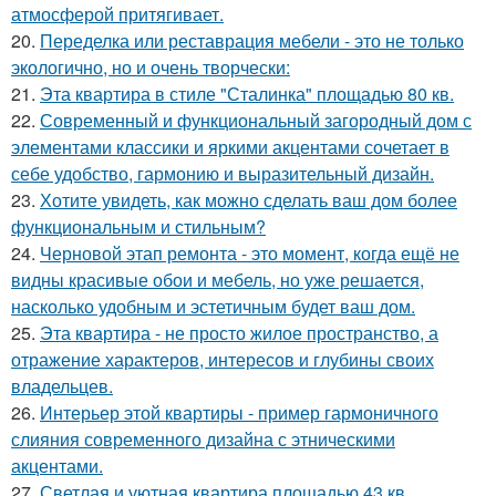
атмосферой притягивает.
20.
Переделка или реставрация мебели - это не только
экологично, но и очень творчески:
21.
Эта квартира в стиле "Сталинка" площадью 80 кв.
22.
Современный и функциональный загородный дом с
элементами классики и яркими акцентами сочетает в
себе удобство, гармонию и выразительный дизайн.
23.
Хотите увидеть, как можно сделать ваш дом более
функциональным и стильным?
24.
Черновой этап ремонта - это момент, когда ещё не
видны красивые обои и мебель, но уже решается,
насколько удобным и эстетичным будет ваш дом.
25.
Эта квартира - не просто жилое пространство, а
отражение характеров, интересов и глубины своих
владельцев.
26.
Интерьер этой квартиры - пример гармоничного
слияния современного дизайна с этническими
акцентами.
27.
Светлая и уютная квартира площадью 43 кв.