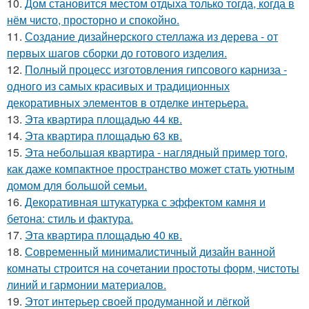
10.
Дом становится местом отдыха только тогда, когда в
нём чисто, просторно и спокойно.
11.
Создание дизайнерского стеллажа из дерева - от
первых шагов сборки до готового изделия.
12.
Полный процесс изготовления гипсового карниза -
одного из самых красивых и традиционных
декоративных элементов в отделке интерьера.
13.
Эта квартира площадью 44 кв.
14.
Эта квартира площадью 63 кв.
15.
Эта небольшая квартира - наглядный пример того,
как даже компактное пространство может стать уютным
домом для большой семьи.
16.
Декоративная штукатурка с эффектом камня и
бетона: стиль и фактура.
17.
Эта квартира площадью 40 кв.
18.
Современный минималистичный дизайн ванной
комнаты строится на сочетании простоты форм, чистоты
линий и гармонии материалов.
19.
Этот интерьер своей продуманной и лёгкой