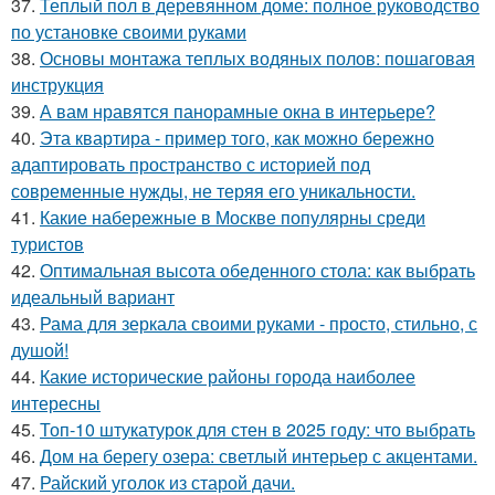
37.
Теплый пол в деревянном доме: полное руководство
по установке своими руками
38.
Основы монтажа теплых водяных полов: пошаговая
инструкция
39.
А вам нравятся панорамные окна в интерьере?
40.
Эта квартира - пример того, как можно бережно
адаптировать пространство с историей под
современные нужды, не теряя его уникальности.
41.
Какие набережные в Москве популярны среди
туристов
42.
Оптимальная высота обеденного стола: как выбрать
идеальный вариант
43.
Рама для зеркала своими руками - просто, стильно, с
душой!
44.
Какие исторические районы города наиболее
интересны
45.
Топ-10 штукатурок для стен в 2025 году: что выбрать
46.
Дом на берегу озера: светлый интерьер с акцентами.
47.
Райский уголок из старой дачи.