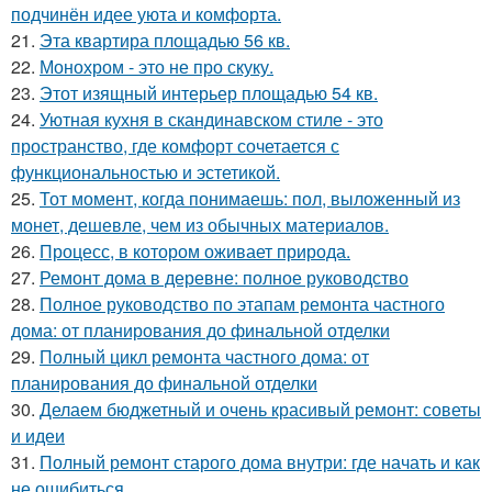
подчинён идее уюта и комфорта.
21.
Эта квартира площадью 56 кв.
22.
Монохром - это не про скуку.
23.
Этот изящный интерьер площадью 54 кв.
24.
Уютная кухня в скандинавском стиле - это
пространство, где комфорт сочетается с
функциональностью и эстетикой.
25.
Тот момент, когда понимаешь: пол, выложенный из
монет, дешевле, чем из обычных материалов.
26.
Процесс, в котором оживает природа.
27.
Ремонт дома в деревне: полное руководство
28.
Полное руководство по этапам ремонта частного
дома: от планирования до финальной отделки
29.
Полный цикл ремонта частного дома: от
планирования до финальной отделки
30.
Делаем бюджетный и очень красивый ремонт: советы
и идеи
31.
Полный ремонт старого дома внутри: где начать и как
не ошибиться