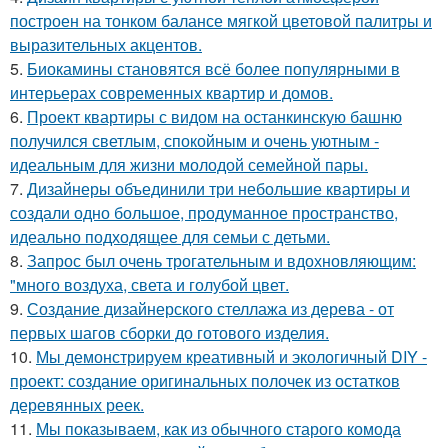
построен на тонком балансе мягкой цветовой палитры и
выразительных акцентов.
5.
Биокамины становятся всё более популярными в
интерьерах современных квартир и домов.
6.
Проект квартиры с видом на останкинскую башню
получился светлым, спокойным и очень уютным -
идеальным для жизни молодой семейной пары.
7.
Дизайнеры объединили три небольшие квартиры и
создали одно большое, продуманное пространство,
идеально подходящее для семьи с детьми.
8.
Запрос был очень трогательным и вдохновляющим:
"много воздуха, света и голубой цвет.
9.
Создание дизайнерского стеллажа из дерева - от
первых шагов сборки до готового изделия.
10.
Мы демонстрируем креативный и экологичный DIY -
проект: создание оригинальных полочек из остатков
деревянных реек.
11.
Мы показываем, как из обычного старого комода