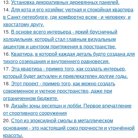
13.
Установка декоративных деревянных панелей.
14.
Для кота и его хозяйки: уютная и спокойная квартира
в Санкт-петербурге, где комфортно всем - и человеку, и
хвостатому другу.
15.
В основе всего интерьера - яркий брусничный
холодильник, который стал главным визуальным
акцентом и центром притяжения в пространстве.
16.
Квартира, в которой каждая деталь будто создана для
тихого созерцания и внутреннего равновесия.
17.
Эта квартира - пример того, как создать интерьер,
который будет актуален и привлекателен долгие годы.
18.
Этот проект - пример того, как можно создать
современное и уютное пространство, даже при
ограниченном бюджете.
19.
Дизайн зоны ресепшн и лобби. Первое впечатление
от спортивного сооружения
20.
Стол из эпоксидной смолы в металлическом
основании - это настоящий союз прочности и утончённой
красоты.