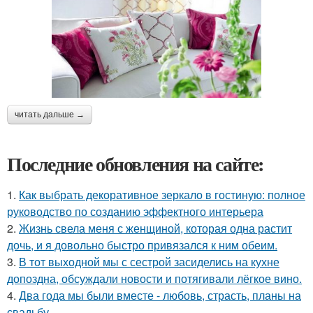
читать дальше →
Последние обновления на сайте:
1.
Как выбрать декоративное зеркало в гостиную: полное
руководство по созданию эффектного интерьера
2.
Жизнь свела меня с женщиной, которая одна растит
дочь, и я довольно быстро привязался к ним обеим.
3.
В тот выходной мы с сестрой засиделись на кухне
допоздна, обсуждали новости и потягивали лёгкое вино.
4.
Два года мы были вместе - любовь, страсть, планы на
свадьбу.