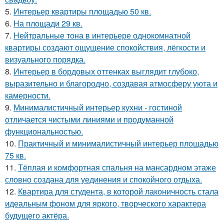
5.
Интерьер квартиры площадью 50 кв.
6.
На площади 29 кв.
7.
Нейтральные тона в интерьере однокомнатной
квартиры создают ощущение спокойствия, лёгкости и
визуального порядка.
8.
Интерьер в бордовых оттенках выглядит глубоко,
выразительно и благородно, создавая атмосферу уюта и
камерности.
9.
Минималистичный интерьер кухни - гостиной
отличается чистыми линиями и продуманной
функциональностью.
10.
Практичный и минималистичный интерьер площадью
75 кв.
11.
Тёплая и комфортная спальня на мансардном этаже
словно создана для уединения и спокойного отдыха.
12.
Квартира для студента, в которой лаконичность стала
идеальным фоном для яркого, творческого характера
будущего актёра.