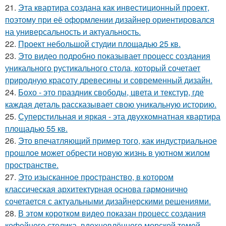
21.
Эта квартира создана как инвестиционный проект,
поэтому при её оформлении дизайнер ориентировался
на универсальность и актуальность.
22.
Проект небольшой студии площадью 25 кв.
23.
Это видео подробно показывает процесс создания
уникального рустикального стола, который сочетает
природную красоту древесины и современный дизайн.
24.
Бохо - это праздник свободы, цвета и текстур, где
каждая деталь рассказывает свою уникальную историю.
25.
Суперстильная и яркая - эта двухкомнатная квартира
площадью 55 кв.
26.
Это впечатляющий пример того, как индустриальное
прошлое может обрести новую жизнь в уютном жилом
пространстве.
27.
Это изысканное пространство, в котором
классическая архитектурная основа гармонично
сочетается с актуальными дизайнерскими решениями.
28.
В этом коротком видео показан процесс создания
кофейного столика, вдохновлённого морской темой.