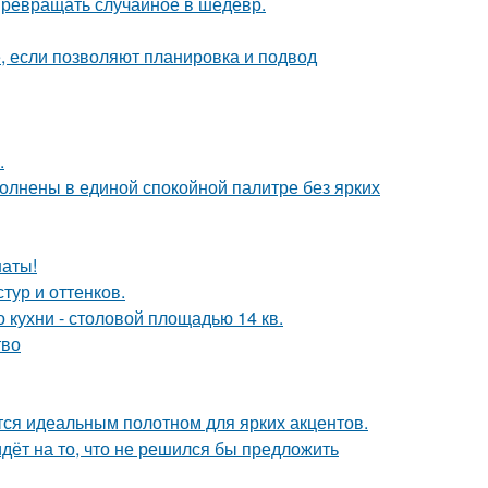
 превращать случайное в шедевр.
е, если позволяют планировка и подвод
.
олнены в единой спокойной палитре без ярких
наты!
тур и оттенков.
кухни - столовой площадью 14 кв.
тво
ся идеальным полотном для ярких акцентов.
идёт на то, что не решился бы предложить