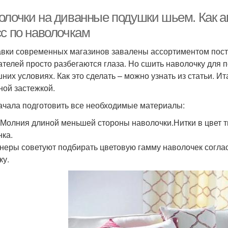
олочки на диванные подушки шьем. Как а
сс по наволочкам
вки современных магазинов завалены ассортиментом пост
ателей просто разбегаются глаза. Но сшить наволочку для 
них условиях. Как это сделать – можно узнать из статьи. Ит
ной застежкой.
ачала подготовить все необходимые материалы:
.Молния длиной меньшей стороны наволочки.Нитки в цвет
ка.
неры советуют подбирать цветовую гамму наволочек соглас
ку.