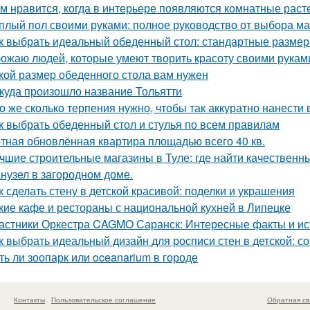
м нравится, когда в интерьере появляются комнатные раст
плый пол своими руками: полное руководство от выбора ма
к выбрать идеальный обеденный стол: стандартные размер
ожаю людей, которые умеют творить красоту своими рукам
кой размер обеденного стола вам нужен
куда произошло название Тольятти
о же сколько терпения нужно, чтобы так аккуратно нанести в
к выбрать обеденный стол и стулья по всем правилам
тная обновлённая квартира площадью всего 40 кв.
чшие строительные магазины в Туле: где найти качествен
нузел в загородном доме.
к сделать стену в детской красивой: поделки и украшения
кие кафе и рестораны с национальной кухней в Липецке
астники Оркестра CAGMO Саранск: Интересные факты и ис
к выбрать идеальный дизайн для росписи стен в детской: с
ть ли зоопарк или oceanarium в городе
Контакты
Пользовательское соглашение
Обратная св