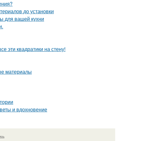
ения?
териалов до установки
ы для вашей кухни
и.
се эти квадратики на стену!
ные материалы
тории
оветы и вдохновение
язь