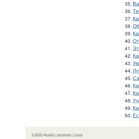
35.
Ва
36.
Те
37.
Ка
38.
Об
39.
Ка
40.
От
41.
Эт
42.
Ка
43.
Ую
44.
Лу
45.
Са
46.
Ка
47.
Ка
48.
Уч
49.
Ка
50.
Ес
© 2026 Дизайн / интерьер / стиль