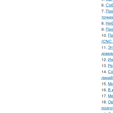
6.
Соб
7.
Про
точне
8.
Неб
9.
Про
10.
Пр
(CNC.
11.
Эт
домом
12.
Ин
13.
Ре
14.
Со
линий
15.
Мн
16.
В 
17.
Ме
18.
Ор
подго