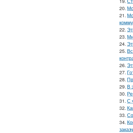
19.
Ст
20.
Мо
21.
Мо
комму
22.
Эт
23.
Мн
24.
Эт
25.
Вс
контр
26.
Эт
27.
Го
28.
Пр
29.
В 
30.
Ре
31.
С 
32.
Ка
33.
Со
34.
Ко
заказч