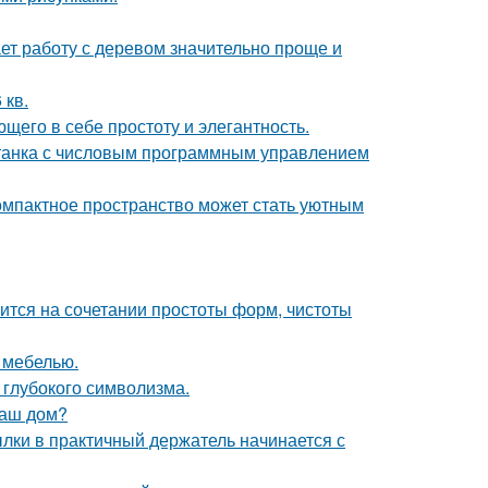
ет работу с деревом значительно проще и
 кв.
щего в себе простоту и элегантность.
станка с числовым программным управлением
компактное пространство может стать уютным
тся на сочетании простоты форм, чистоты
 мебелью.
и глубокого символизма.
ваш дом?
ки в практичный держатель начинается с