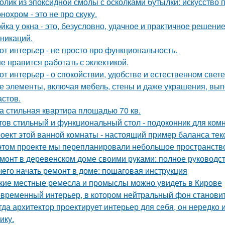
олик из эпоксидной смолы с осколками бутылки: искусство
нохром - это не про скуку.
йка у окна - это, безусловно, удачное и практичное решени
никаций.
от интерьер - не просто про функциональность.
е нравится работать с эклектикой.
от интерьер - о спокойствии, удобстве и естественном свете
е элементы, включая мебель, стены и даже украшения, вып
астов.
а стильная квартира площадью 70 кв.
тов стильный и функциональный стол - подоконник для ком
оект этой ванной комнаты - настоящий пример баланса текс
этом проекте мы перепланировали небольшое пространство 
монт в деревенском доме своими руками: полное руководс
чего начать ремонт в доме: пошаговая инструкция
кие местные ремесла и промыслы можно увидеть в Кирове
временный интерьер, в котором нейтральный фон становит
гда архитектор проектирует интерьер для себя, он нередко 
ику.