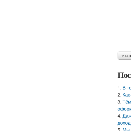
читат
Пос
1.
В т
2.
Как
3.
Тём
оформ
4.
Даж
доход
5.
Мы 