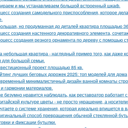
ираем и мы устанавливаем большой встроенный шкаф.
цесс создания самодельного приспособления, которое дела
е.
ольшая, но продуманная до деталей квартира площадью 36
цесс создания настенного декоративного элемента, сочетаю
оцесс создания резного орнамента по дереву с помощью 
а небольшая квартира - наглядный пример того, как даже 
 для большой семьи.
вестиционный проект площадью 85 кв.
йтинг лучших беговых дорожек 2025: топ моделей для дома
временный минималистичный дизайн ванной комнаты строи
 и гармонии материалов.
е безумно нравится наблюдать, как реставратор работает с
китайской культуре цветы - не просто украшение, а носител
чтаете о системе хранения, которая идеально впишется в 
игинальный способ превращения обычной стеклянной бутыл
товки и фиксации бутылки.