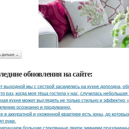
ь дальше →
ледние обновления на сайте:
от выходной мы с сестрой засиделись на кухне допоздна, об
-то раз, когда моя тёща гостила у нас, случилась небольшая
ная кухня может выглядеть не только стильно и эффектно, н
лению осознанно и продуманно.
е в аккуратной и ухоженной квартире есть зоны, до которых
ят руки.
украшаем большие стеклянные двери зимними праздничны