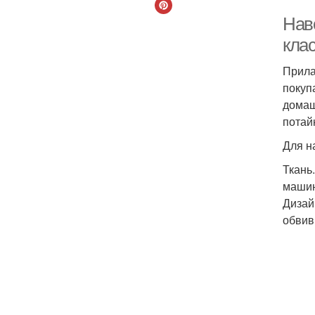
Нав
кла
Прила
покуп
домаш
потай
Для н
Ткань
машин
Дизай
обвив