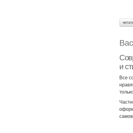
читат
Вас
Сов
и с
Все с
нравя
тольк
Частн
оформ
самов