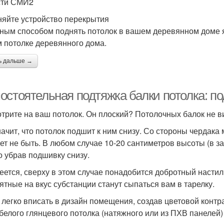
сти СМИ2
яйте устройство перекрытия
ным способом поднять потолок в вашем деревянном доме яв
 потолке деревянного дома.
ь дальше →
остоятельная подтяжка балки потолка: п
трите на ваш потолок. Он плоский? Потолочных балок не вид
начит, что потолок подшит к ним снизу. Со стороны чердака 
ет не быть. В любом случае 10-20 сантиметров высоты (в з
о убрав подшивку снизу.
еется, сверху в этом случае понадобится добротный настил
ятные на вкус субстанции станут сыпаться вам в тарелку.
 легко вписать в дизайн помещения, создав цветовой контр
белого глянцевого потолка (натяжного или из ПХВ панелей)