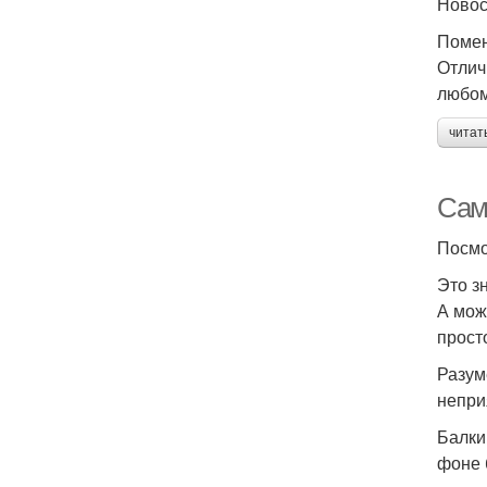
Ново
Помен
Отлич
любом
читат
Сам
Посмо
Это з
А мож
прост
Разум
непри
Балки
фоне 