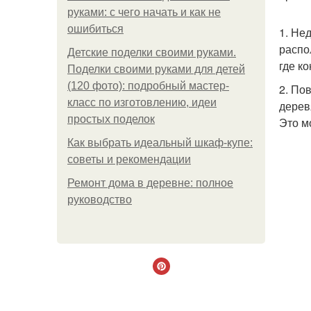
руками: с чего начать и как не
ошибиться
1. Не
распо
Детские поделки своими руками.
где к
Поделки своими руками для детей
(120 фото): подробный мастер-
2. По
класс по изготовлению, идеи
дерев
простых поделок
Это м
Как выбрать идеальный шкаф-купе:
советы и рекомендации
Ремонт дома в деревне: полное
руководство