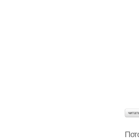
читат
Пото