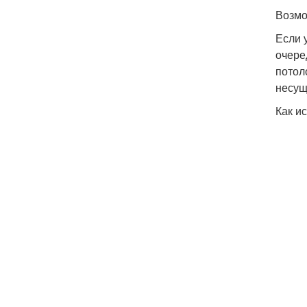
Возмо
Если 
очере
потол
несущ
Как и