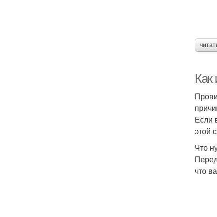
читат
Как
Прови
причи
Если 
этой 
Что н
Перед
что в