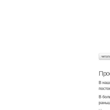
читат
Про
В наш
посто
В бол
раньш