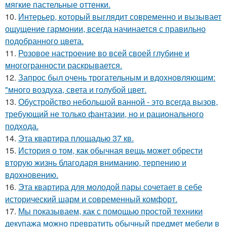
мягкие пастельные оттенки.
10.
Интерьер, который выглядит современно и вызывает
ощущение гармонии, всегда начинается с правильно
подобранного цвета.
11.
Розовое настроение во всей своей глубине и
многогранности раскрывается.
12.
Запрос был очень трогательным и вдохновляющим:
"много воздуха, света и голубой цвет.
13.
Обустройство небольшой ванной - это всегда вызов,
требующий не только фантазии, но и рационального
подхода.
14.
Эта квартира площадью 37 кв.
15.
История о том, как обычная вещь может обрести
вторую жизнь благодаря вниманию, терпению и
вдохновению.
16.
Эта квартира для молодой пары сочетает в себе
исторический шарм и современный комфорт.
17.
Мы показываем, как с помощью простой техники
декупажа можно превратить обычный предмет мебели в