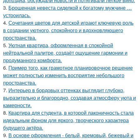
допоздна, обсуждали новости и потягивали лёгкое вино.
3.
Брошенная невеста сиделкой к богатому мужчине …
устроилась.
4.
Сочетания цветов для детской играют ключевую роль
в создании уютного, спокойного и вдохновляющего
пространства.
5.
Уютная квартира, оформленная в спокойной
нейтральной палитре, создаёт ощущение гармонии и
продуманного комфорта.
6.
Пример того, как грамотное планировочное решение
может полностью изменить восприятие небольшого
пространства.
7.
Интерьер в бордовых оттенках выглядит глубоко,
выразительно и благородно, создавая атмосферу уюта и
камерности.
8.
Квартира для студента, в которой лаконичность стала
идеальным фоном для яркого, творческого характера
будущего актёра.
9.
В основе оформления - белый, кремовый, бежевый и