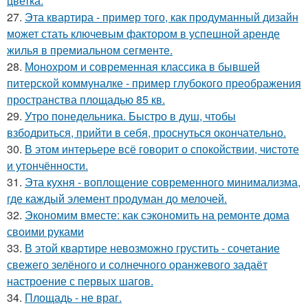
цветка.
27.
Эта квартира - пример того, как продуманный дизайн
может стать ключевым фактором в успешной аренде
жилья в премиальном сегменте.
28.
Монохром и современная классика в бывшей
питерской коммуналке - пример глубокого преображения
пространства площадью 85 кв.
29.
Утро понедельника. Быстро в душ, чтобы
взбодриться, прийти в себя, проснуться окончательно.
30.
В этом интерьере всё говорит о спокойствии, чистоте
и утончённости.
31.
Эта кухня - воплощение современного минимализма,
где каждый элемент продуман до мелочей.
32.
Экономим вместе: как сэкономить на ремонте дома
своими руками
33.
В этой квартире невозможно грустить - сочетание
свежего зелёного и солнечного оранжевого задаёт
настроение с первых шагов.
34.
Площадь - не враг.