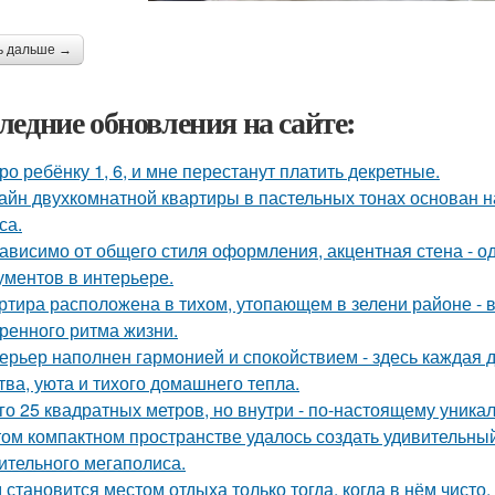
ь дальше →
ледние обновления на сайте:
ро ребёнку 1, 6, и мне перестанут платить декретные.
айн двухкомнатной квартиры в пастельных тонах основан н
са.
ависимо от общего стиля оформления, акцентная стена - о
ументов в интерьере.
ртира расположена в тихом, утопающем в зелени районе - 
ренного ритма жизни.
ерьер наполнен гармонией и спокойствием - здесь каждая
тва, уюта и тихого домашнего тепла.
го 25 квадратных метров, но внутри - по-настоящему уника
том компактном пространстве удалось создать удивительный
ительного мегаполиса.
 становится местом отдыха только тогда, когда в нём чисто,