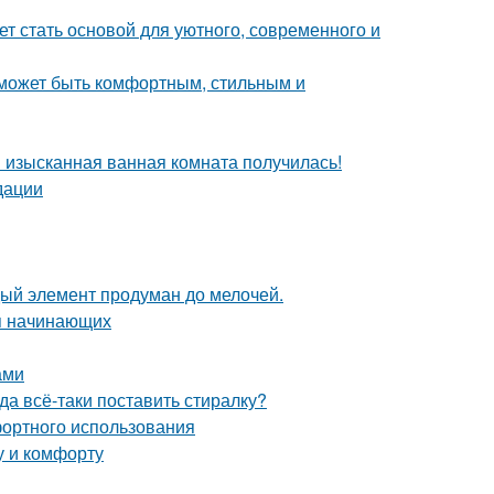
ет стать основой для уютного, современного и
о может быть комфортным, стильным и
я изысканная ванная комната получилась!
дации
дый элемент продуман до мелочей.
ля начинающих
ами
а всё-таки поставить стиралку?
фортного использования
у и комфорту