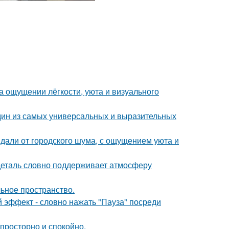
а ощущении лёгкости, уюта и визуального
дин из самых универсальных и выразительных
вдали от городского шума, с ощущением уюта и
 деталь словно поддерживает атмосферу
льное пространство.
 эффект - словно нажать "Пауза" посреди
 просторно и спокойно.