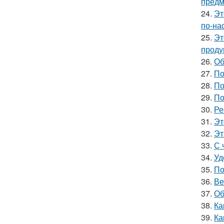
предм
24.
Эт
по-на
25.
Эт
проду
26.
Об
27.
По
28.
По
29.
По
30.
Ре
31.
Эт
32.
Эт
33.
С 
34.
Уд
35.
По
36.
Ве
37.
Об
38.
Ка
39.
Ка