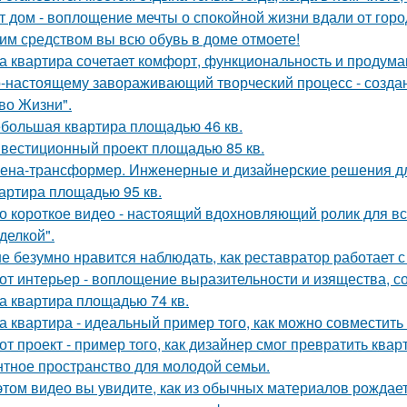
т дом - воплощение мечты о спокойной жизни вдали от горо
им средством вы всю обувь в доме отмоете!
а квартира сочетает комфорт, функциональность и продума
-настоящему завораживающий творческий процесс - созда
во Жизни".
большая квартира площадью 46 кв.
вестиционный проект площадью 85 кв.
ена-трансформер. Инженерные и дизайнерские решения д
артира площадью 95 кв.
о короткое видео - настоящий вдохновляющий ролик для вс
делкой".
е безумно нравится наблюдать, как реставратор работает с
от интерьер - воплощение выразительности и изящества, с
а квартира площадью 74 кв.
а квартира - идеальный пример того, как можно совместит
от проект - пример того, как дизайнер смог превратить ква
нтное пространство для молодой семьи.
этом видео вы увидите, как из обычных материалов рожда