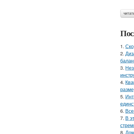
читат
Пос
1.
Ско
2.
Диз
балан
3.
Нез
инстр
4.
Ква
разме
5.
Инт
единс
6.
Все
7.
В э
стрем
8.
Дом