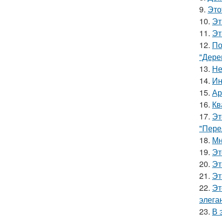
9.
Это
10.
Эт
11.
Эт
12.
По
"Дере
13.
Не
14.
Ин
15.
Ар
16.
Кв
17.
Эт
"Пере
18.
Мн
19.
Эт
20.
Эт
21.
Эт
22.
Эт
элега
23.
В 