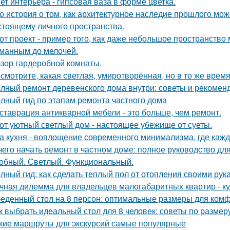
ет интерьера - гипсовая ваза в форме цветка.
о история о том, как архитектурное наследие прошлого мож
стоящему личного пространства.
от проект - пример того, как даже небольшое пространств
манным до мелочей.
зор гардеробной комнаты.
смотрите, какая светлая, умиротворённая, но в то же врем
лный ремонт деревенского дома внутри: советы и рекомен
лный гид по этапам ремонта частного дома
ставрация антикварной мебели - это больше, чем ремонт.
от уютный светлый дом - настоящее убежище от суеты.
а кухня - воплощение современного минимализма, где каж
чего начать ремонт в частном доме: полное руководство д
обный. Светлый. Функциональный.
лный гид: как сделать теплый пол от отопления своими рук
чная дилемма для владельцев малогабаритных квартир - куд
еденный стол на 8 персон: оптимальные размеры для ком
к выбрать идеальный стол для 8 человек: советы по размер
кие маршруты для экскурсий самые популярные