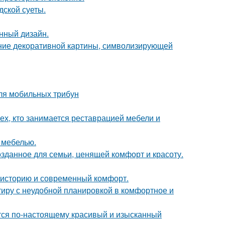
дской суеты.
нный дизайн.
ние декоративной картины, символизирующей
ля мобильных трибун
ех, кто занимается реставрацией мебели и
 мебелью.
озданное для семьи, ценящей комфорт и красоту.
ь историю и современный комфорт.
ртиру с неудобной планировкой в комфортное и
ется по-настоящему красивый и изысканный