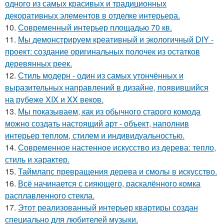
одного из самых красивых и традиционных
декоративных элементов в отделке интерьера.
10.
Современный интерьер площадью 70 кв.
11.
Мы демонстрируем креативный и экологичный DIY -
проект: создание оригинальных полочек из остатков
деревянных реек.
12.
Стиль модерн - один из самых утончённых и
выразительных направлений в дизайне, появившийся
на рубеже XIX и XX веков.
13.
Мы показываем, как из обычного старого комода
можно создать настоящий арт - объект, наполнив
интерьер теплом, стилем и индивидуальностью.
14.
Современное настенное искусство из дерева: тепло,
стиль и характер.
15.
Таймлапс превращения дерева и смолы в искусство.
16.
Всё начинается с сияющего, раскалённого комка
расплавленного стекла.
17.
Этот реализованный интерьер квартиры создан
специально для любителей музыки.