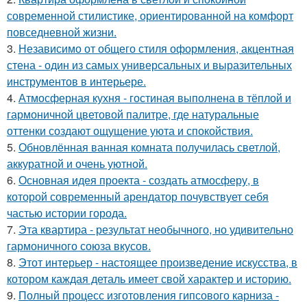
современной стилистике, ориентированной на комфорт
повседневной жизни.
3.
Независимо от общего стиля оформления, акцентная
стена - один из самых универсальных и выразительных
инструментов в интерьере.
4.
Атмосферная кухня - гостиная выполнена в тёплой и
гармоничной цветовой палитре, где натуральные
оттенки создают ощущение уюта и спокойствия.
5.
Обновлённая ванная комната получилась светлой,
аккуратной и очень уютной.
6.
Основная идея проекта - создать атмосферу, в
которой современный арендатор почувствует себя
частью истории города.
7.
Эта квартира - результат необычного, но удивительно
гармоничного союза вкусов.
8.
Этот интерьер - настоящее произведение искусства, в
котором каждая деталь имеет свой характер и историю.
9.
Полный процесс изготовления гипсового карниза -