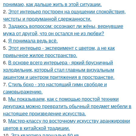
понимаю, как дальше жить в этой ситуации.
2.
Этот интерьер построен на ощущении спокойствия,
чистоты и продуманной сдержанности.
3.
Задаюсь вопросом: осознают ли жёны, вернувшие
мужа от другой, что он остался не из любви?
4.
Я понимала ведь всё.
5.
Этот интерьер - эксперимент с цветом, а не как
привычное жилое пространство.
6.
В основе всего интерьера - яркий брусничный
холодильник, который стал главным визуальным
акцентом и центром притяжения в пространстве.
7.
Стиль бохо - это настоящий гимн свободе и
самовыражению.
8.
Мы показываем, как с помощью простой техники
декупажа можно превратить обычный предмет мебели в
настоящее произведение искусства.
9.
Мастер-классу по восточному искусству аранжировки
цветов в китайской традиции.
10.
Эта квартира площадью 50 кв.