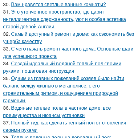
30.
Вам нравятся светлые ванные комнаты?
31.
Это утонченное пространство, где царит
интеллигентная сдержанность, уют и особая эстетика
старой доброй Англии.
32.
Самый доступный ремонт в доме: как сэкономить без
ущерба качеству
33.
С чего начать ремонт частного дома: Основные шаги
для успешного проекта
34.
Создай идеальный водяной теплый пол своими
руками: пошаговая инструкция
35.
Одним из главных пожеланий хозяев было найти
баланс между жизнью в мегаполисе, с его
стремительным ритмом, и ощущением природной
гармонии.
36.
Водяные теплые полы в частном доме: все
преимущества и нюансы установки
37.
Полный гид: как сделать теплый пол от отопления
своими руками
38.
Теплые водяные полы на деревянный пол: