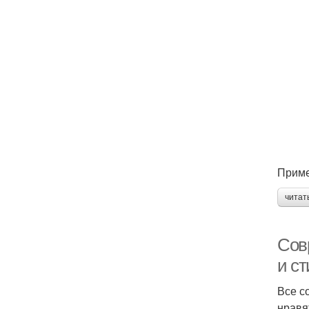
Приме
читат
Сов
и с
Все с
нравя