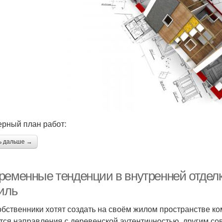
рный план работ:
ь дальше →
ременные тенденции в внутренней отделке
тиль
обственники хотят создать на своём жилом пространстве к
тся направления с деревенской аутентичностью, другим со