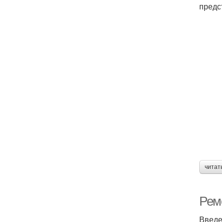
предс
читат
Рем
Введ