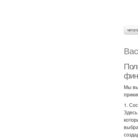
читат
Вас
Пол
фин
Мы вы
прики
1. Со
Здесь
котор
выбра
созда