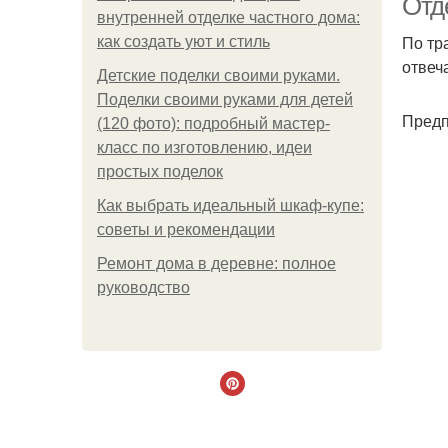
Отд
внутренней отделке частного дома:
По тр
как создать уют и стиль
отвеч
Детские поделки своими руками.
Поделки своими руками для детей
Предп
(120 фото): подробный мастер-
класс по изготовлению, идеи
простых поделок
Как выбрать идеальный шкаф-купе:
советы и рекомендации
Ремонт дома в деревне: полное
руководство