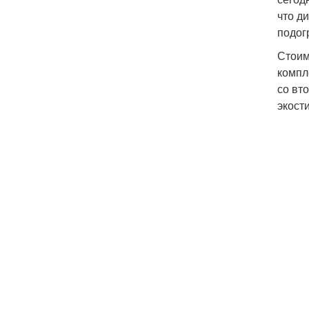
что д
подог
Стоим
компл
со вт
экост