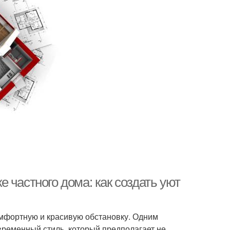
 частного дома: как создать уют
омфортную и красивую обстановку. Одним
временный стиль, который предполагает не