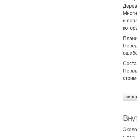
Дерев
Многи
и воп
котор
Плани
Перед
ошибо
Соста
Первы
стоим
читат
Внут
Эколо
сегод