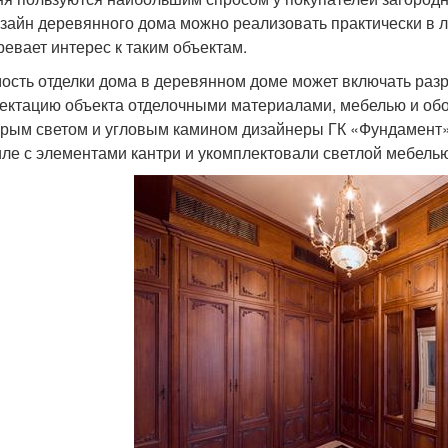
изайн деревянного дома можно реализовать практически в
ревает интерес к таким объектам.
ость отделки дома в деревянном доме может включать раз
ектацию объекта отделочными материалами, мебелью и обо
орым светом и угловым камином дизайнеры ГК «Фундамент
иле с элементами кантри и укомплектовали светлой мебелью