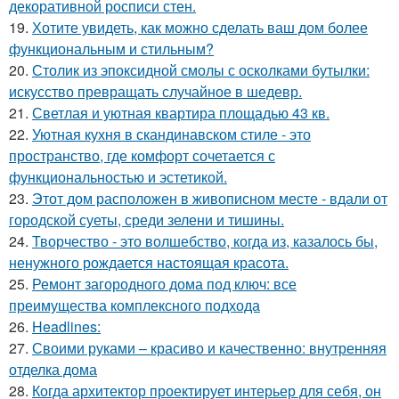
декоративной росписи стен.
19.
Хотите увидеть, как можно сделать ваш дом более
функциональным и стильным?
20.
Столик из эпоксидной смолы с осколками бутылки:
искусство превращать случайное в шедевр.
21.
Светлая и уютная квартира площадью 43 кв.
22.
Уютная кухня в скандинавском стиле - это
пространство, где комфорт сочетается с
функциональностью и эстетикой.
23.
Этот дом расположен в живописном месте - вдали от
городской суеты, среди зелени и тишины.
24.
Творчество - это волшебство, когда из, казалось бы,
ненужного рождается настоящая красота.
25.
Ремонт загородного дома под ключ: все
преимущества комплексного подхода
26.
Headlines:
27.
Своими руками – красиво и качественно: внутренняя
отделка дома
28.
Когда архитектор проектирует интерьер для себя, он