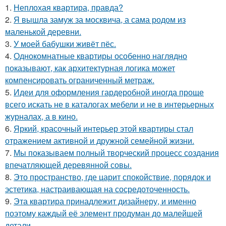
1.
Неплохая квартира, правда?
2.
Я вышла замуж за москвича, а сама родом из
маленькой деревни.
3.
У моей бабушки живёт пёс.
4.
Однокомнатные квартиры особенно наглядно
показывают, как архитектурная логика может
компенсировать ограниченный метраж.
5.
Идеи для оформления гардеробной иногда проще
всего искать не в каталогах мебели и не в интерьерных
журналах, а в кино.
6.
Яркий, красочный интерьер этой квартиры стал
отражением активной и дружной семейной жизни.
7.
Мы показываем полный творческий процесс создания
впечатляющей деревянной совы.
8.
Это пространство, где царит спокойствие, порядок и
эстетика, настраивающая на сосредоточенность.
9.
Эта квартира принадлежит дизайнеру, и именно
поэтому каждый её элемент продуман до малейшей
детали.