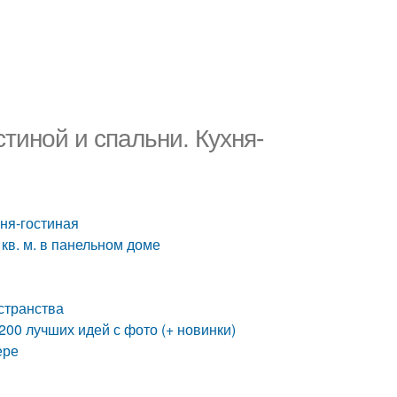
тиной и спальни. Кухня-
хня-гостиная
кв. м. в панельном доме
странства
00 лучших идей с фото (+ новинки)
ере