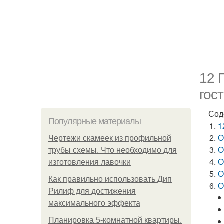
12 
гос
Сод
Популярные материалы
1
О
Чертежи скамеек из профильной
О
трубы схемы. Что необходимо для
О
изготовления лавочки
О
Как правильно использовать Дип
О
Рилиф для достижения
максимального эффекта
Планировка 5-комнатной квартиры.