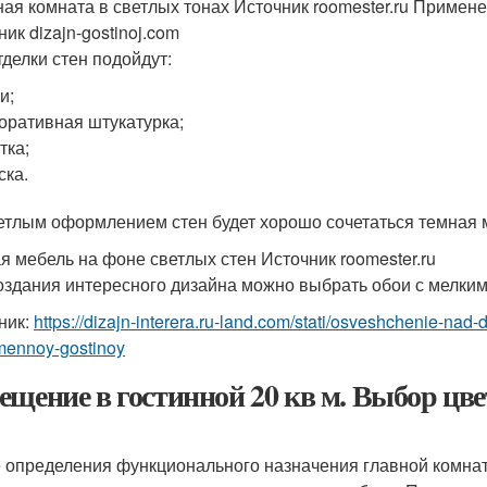
ная комната в светлых тонах Источник roomester.ru
Применен
ик dizajn-gostinoj.com
тделки стен подойдут:
и;
оративная штукатурка;
тка;
ска.
етлым оформлением стен будет хорошо сочетаться темная 
я мебель на фоне светлых стен Источник roomester.ru
оздания интересного дизайна можно выбрать обои с мелки
ник:
https://dizajn-interera.ru-land.com/stati/osveshchenie-na
mennoy-gostinoy
ещение в гостинной 20 кв м. Выбор цв
 определения функционального назначения главной комна