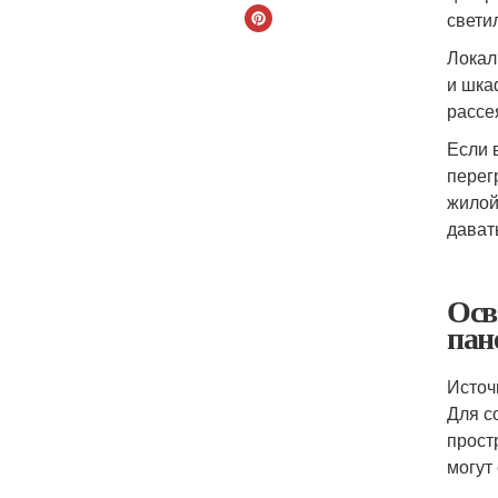
свети
Локал
и шка
рассе
Если 
перег
жилой
дават
Осв
пан
Источ
Для с
прост
могут