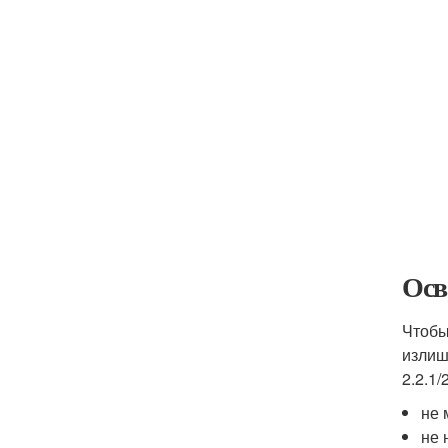
Осв
Чтобы
излиш
2.2.1
не 
не 