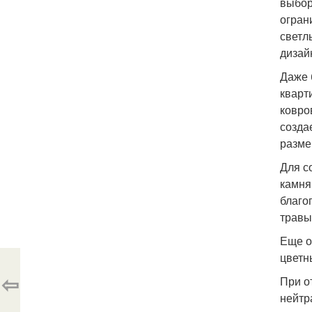
выбор
огран
светл
дизай
Даже 
кварт
ковро
созда
разме
Для с
камня
благо
травы
Еще о
цветн
⇦
При о
нейтр