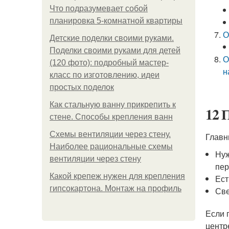
Что подразумевает собой
планировка 5-комнатной квартиры
О
Детские поделки своими руками.
Поделки своими руками для детей
О
(120 фото): подробный мастер-
н
класс по изготовлению, идеи
простых поделок
Как стальную ванну прикрепить к
12 
стене. Способы крепления ванн
Схемы вентиляции через стену.
Главн
Наиболее рациональные схемы
Нуж
вентиляции через стену
пер
Какой крепеж нужен для крепления
Ест
гипсокартона. Монтаж на профиль
Све
Если 
центр