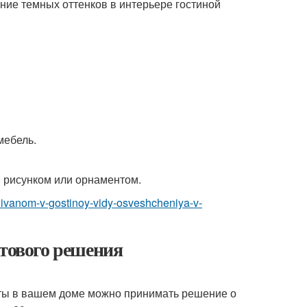
ие темных оттенков в интерьере гостиной
мебель.
м рисунком или орнаментом.
d-divanom-v-gostinoy-vidy-osveshcheniya-v-
етового решения
ты в вашем доме можно принимать решение о