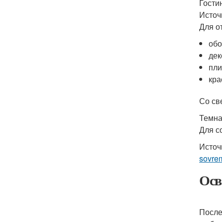
Гости
Источн
Для о
обо
дек
пли
кра
Со св
Темна
Для с
Источ
sovre
Осв
После