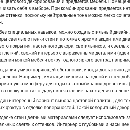
е цветового декорирования и предметов мебели. Помещение
ичивать себя в выборе. При комбинировании предметов инт
ые оттенки, поскольку нейтральные тона можно легко сочета
н.
без специальных навыков, можно создать стильный дизайн
иры светлые оттенки стен и потолка с яркими акцентами дива
вого покрытия, настенного декора, светильников, и светлы
ет легкий, свежий интерьер с выраженными деталями (идеи 
щении мягкой мебели вокруг одного яркого центра, наприме
оздания умиротворяющей обстановки, иногда достаточно до
, зелени. Например, имитация кирпича на одной из стен до
приятную атмосферу для отдыха, а комбинация древесины (
 в совокупности создадут впечатление нахождения на лоне 
дин интересный вариант выбора цветовой палитры, для тех
ых фактур в отделке поверхностей. Такой колоритный декор
тделке стен цветными материалами следует использовать за
альных светлых оттенков. Интерьер с глубокими и насыще