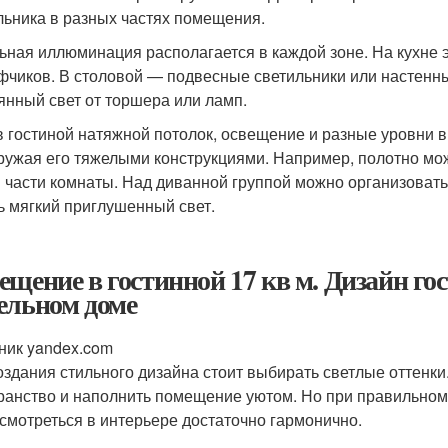
льника в разных частях помещения.
ьная иллюминация располагается в каждой зоне. На кухне э
фчиков. В столовой — подвесные светильники или настенны
янный свет от торшера или ламп.
в гостиной натяжной потолок, освещение и разные уровни в
ружая его тяжелыми конструкциями. Например, полотно може
 части комнаты. Над диванной группой можно организовать 
ь мягкий приглушенный свет.
ещение в гостинной 17 кв м. Дизайн гос
ельном доме
ник yandex.com
оздания стильного дизайна стоит выбирать светлые оттенки
ранство и наполнить помещение уютом. Но при правильном
 смотреться в интерьере достаточно гармонично.