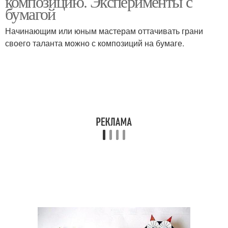
композицию. Эксперименты с
бумагой
Начинающим или юным мастерам оттачивать грани
своего таланта можно с композиций на бумаге.
Окна в осенних мотивах
Осенний листопад
Осенний веночек
Осенний подсвечник
Осенние оттенки
Осенняя обстановка
Осенний уголок
Букет на столе