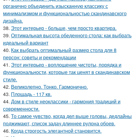
органично объединить изысканную классику с
минимализмом и функциональностью скандинавского
дизайна.
38.
Этот интерьер - больше, чем просто квартира.
39.
Оптимальная высота обеденного стола: как выбрать
идеальный вариант
40.
Как выбрать оптимальный размер стола для 8
персон: советы и рекомендации
41.
Этот интерьер - воплощение чистоты, порядка и
функциональности, которые так ценят в скандинавском
стиле.
42.
Великолепно. Тонко. Гармонично.
43.
Площадь - 117 кв.
44.
Дом в стиле неоклассики - гармония традиций и
современности.
45.
То самое чувство, когда дел выше головы, дедлайны
поджимают, список задач длиннее рулона обоев.
46.
Когда строгость элегантной становится.