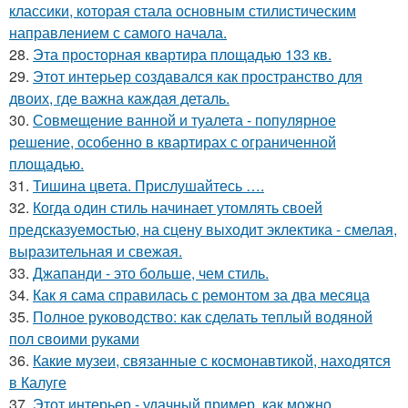
классики, которая стала основным стилистическим
направлением с самого начала.
28.
Эта просторная квартира площадью 133 кв.
29.
Этот интерьер создавался как пространство для
двоих, где важна каждая деталь.
30.
Совмещение ванной и туалета - популярное
решение, особенно в квартирах с ограниченной
площадью.
31.
Тишина цвета. Прислушайтесь ….
32.
Когда один стиль начинает утомлять своей
предсказуемостью, на сцену выходит эклектика - смелая,
выразительная и свежая.
33.
Джапанди - это больше, чем стиль.
34.
Как я сама справилась с ремонтом за два месяца
35.
Полное руководство: как сделать теплый водяной
пол своими руками
36.
Какие музеи, связанные с космонавтикой, находятся
в Калуге
37.
Этот интерьер - удачный пример, как можно