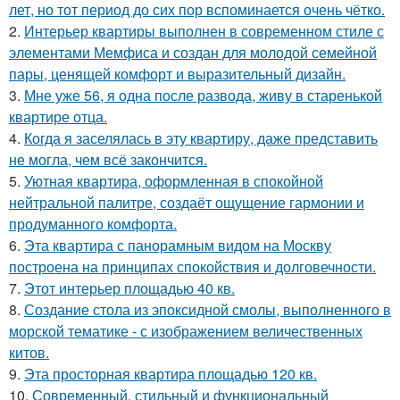
лет, но тот период до сих пор вспоминается очень чётко.
2.
Интерьер квартиры выполнен в современном стиле с
элементами Мемфиса и создан для молодой семейной
пары, ценящей комфорт и выразительный дизайн.
3.
Мне уже 56, я одна после развода, живу в старенькой
квартире отца.
4.
Когда я заселялась в эту квартиру, даже представить
не могла, чем всё закончится.
5.
Уютная квартира, оформленная в спокойной
нейтральной палитре, создаёт ощущение гармонии и
продуманного комфорта.
6.
Эта квартира с панорамным видом на Москву
построена на принципах спокойствия и долговечности.
7.
Этот интерьер площадью 40 кв.
8.
Создание стола из эпоксидной смолы, выполненного в
морской тематике - с изображением величественных
китов.
9.
Эта просторная квартира площадью 120 кв.
10.
Современный, стильный и функциональный