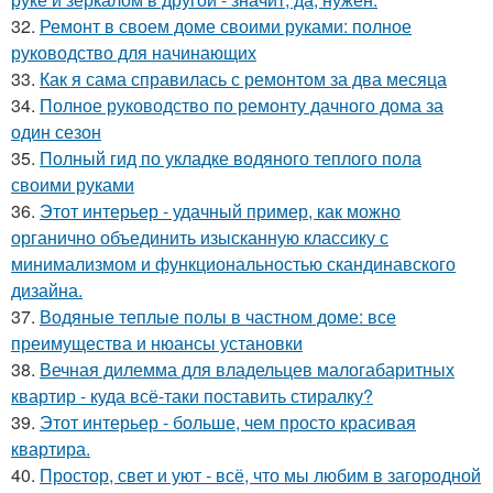
32.
Ремонт в своем доме своими руками: полное
руководство для начинающих
33.
Как я сама справилась с ремонтом за два месяца
34.
Полное руководство по ремонту дачного дома за
один сезон
35.
Полный гид по укладке водяного теплого пола
своими руками
36.
Этот интерьер - удачный пример, как можно
органично объединить изысканную классику с
минимализмом и функциональностью скандинавского
дизайна.
37.
Водяные теплые полы в частном доме: все
преимущества и нюансы установки
38.
Вечная дилемма для владельцев малогабаритных
квартир - куда всё-таки поставить стиралку?
39.
Этот интерьер - больше, чем просто красивая
квартира.
40.
Простор, свет и уют - всё, что мы любим в загородной