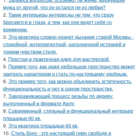
мужа от другой, что он остался не из любви?
2.
Такие интерьеры интересны не тем, что сразу
бросаются в глаза, а тем, как они ведут себя со
временем.
3.
Эта квартира словно хранит дыхание старой Москвы -
спокойной, интеллигентной, наполненной историей и
тонким чувством стиля.
4.
Простая и практичная идея для мастерской.
5.
Пример того, как даже небольшое пространство может
заиграть характером и стать по-настоящему удобным.
6.
Это пример того, как можно объединить эстетичность,
функциональность и уют в одном пространстве.
7.
Завораживающий процесс резьбы по дереву,
выполненный в формате Asmr.
8.
Современный, стильный и функциональный интерьер
площадью 60 кв.
9.
Эта квартира площадью 63 кв.
10.
Стиль бохо - это настоящий гимн свободе и