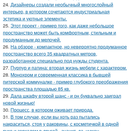
24.
Дизайнеры создали необычный многослойный
интерьер, в котором сочетаются индустриальная
эстетика и уютные элементы.
25.
Этот проект - пример того, как даже небольшое
пространство может быть комфортным, стильным и
продуманным до мелочей.
26.
На обзоре - компактное, но невероятно продуманное
пространство всего 35 квадратных метров,
разработанное специально под нужды студента.
27.
Пурпур и патина: вторая жизнь мебели с характером.
28.
Монохром и современная классика в бывшей
питерской коммуналке - пример глубокого преображения
пространства площадью 85 кв.
29.
Дала шкафу второй шанс - и он буквально заиграл
новой жизнью!
30.
Процесс, в котором оживает природа.
31.
В том случае, если вы хоть раз пытались
накраситься, стоя у раковины, с косметичкой в одной
руке и зеркалом в другой - значит, да, нужен.