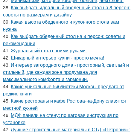
37.
Минимализм, который говорит больше, чем слова.
38.
Как выбрать идеальный обеденный стол на 8 персон:
советы по размерам и дизайну
39.
Какая высота обеденного и кухонного стола вам
нужна
40.
Как выбрать обеденный стол на 8 персон: советы и
рекомендации
41.
Журнальный стол своими руками.
42.
Шикарный интерьер кухни - просто мечта!
43.
Интерьер загородного дома - просторный, светлый и
стильный, где каждая зона продумана для
максимального комфорта и гармонии.
44.
Какие уникальные библиотеки Москвы предлагают
редкие книги
45.
Какие рестораны и кафе Ростова-на-Дону славятся
местной кухней
46.
МДФ панели на стену: пошаговая инструкция по
установке
47.
Лучшие строительные материалы в СТД «Петрович»: