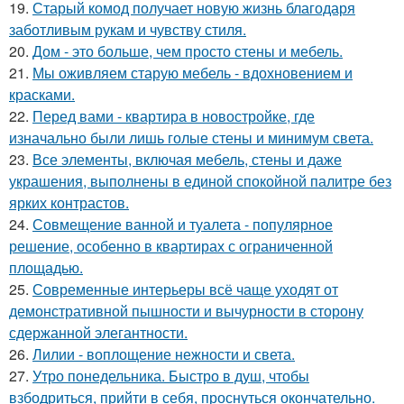
19.
Старый комод получает новую жизнь благодаря
заботливым рукам и чувству стиля.
20.
Дом - это больше, чем просто стены и мебель.
21.
Мы оживляем старую мебель - вдохновением и
красками.
22.
Перед вами - квартира в новостройке, где
изначально были лишь голые стены и минимум света.
23.
Все элементы, включая мебель, стены и даже
украшения, выполнены в единой спокойной палитре без
ярких контрастов.
24.
Совмещение ванной и туалета - популярное
решение, особенно в квартирах с ограниченной
площадью.
25.
Современные интерьеры всё чаще уходят от
демонстративной пышности и вычурности в сторону
сдержанной элегантности.
26.
Лилии - воплощение нежности и света.
27.
Утро понедельника. Быстро в душ, чтобы
взбодриться, прийти в себя, проснуться окончательно.