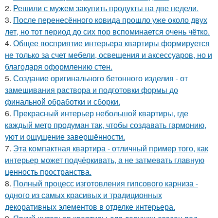
2.
Решили с мужем закупить продукты на две недели.
3.
После перенесённого ковида прошло уже около двух
лет, но тот период до сих пор вспоминается очень чётко.
4.
Общее восприятие интерьера квартиры формируется
не только за счет мебели, освещения и аксессуаров, но и
благодаря оформлению стен.
5.
Создание оригинального бетонного изделия - от
замешивания раствора и подготовки формы до
финальной обработки и сборки.
6.
Прекрасный интерьер небольшой квартиры, где
каждый метр продуман так, чтобы создавать гармонию,
уют и ощущение завершённости.
7.
Эта компактная квартира - отличный пример того, как
интерьер может подчёркивать, а не затмевать главную
ценность пространства.
8.
Полный процесс изготовления гипсового карниза -
одного из самых красивых и традиционных
декоративных элементов в отделке интерьера.