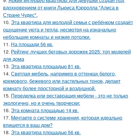
9.
Яркий интерьер квартиры для девушки создан под
вдохновением от книги Льюиса Кэрролла "Алиса в
Стране Чудес".
10.
Эта квартира для молодой семьи с ребёнком создаёт
ощущение уюта и тепла, несмотря на изначально
небольшие комнаты и низкие потолки.
11.
На площади 56 кв.
12.
Рейтинг лучших беговых дорожек 2025: топ моделей
для дома
13.
Эта квартира площадью 81 кв.
14.
Светлая мебель, например в оттенках белого,
кремового, бежевого или пастельных тонов, делает
комнату более просторной и воздушной.
15.
Переделка или реставрация мебели - это не только
экологично, но и очень творчески:
16.
Эта комната площадью 14 кв.
17.
Мечтаете о системе хранения, которая идеально
впишется в ваш дом?
18.
Эта квартира площадью 56 кв.