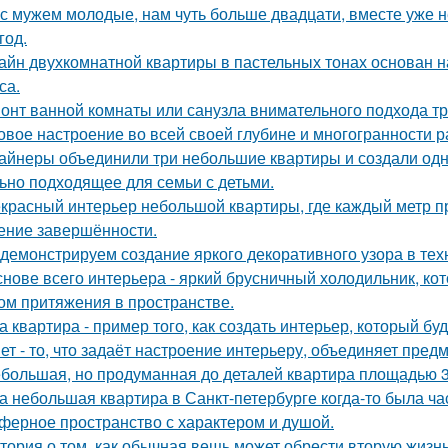
с мужем молодые, нам чуть больше двадцати, вместе уже не
год.
айн двухкомнатной квартиры в пастельных тонах основан н
са.
онт ванной комнаты или санузла внимательного подхода тр
овое настроение во всей своей глубине и многогранности р
айнеры объединили три небольшие квартиры и создали одн
ьно подходящее для семьи с детьми.
красный интерьер небольшой квартиры, где каждый метр пр
ние завершённости.
демонстрируем создание яркого декоративного узора в те
снове всего интерьера - яркий брусничный холодильник, к
ом притяжения в пространстве.
а квартира - пример того, как создать интерьер, который бу
ет - то, что задаёт настроение интерьеру, объединяет пре
большая, но продуманная до деталей квартира площадью 3
а небольшая квартира в Санкт-петербурге когда-то была ча
ферное пространство с характером и душой.
тория о том, как обычная вещь может обрести вторую жизн