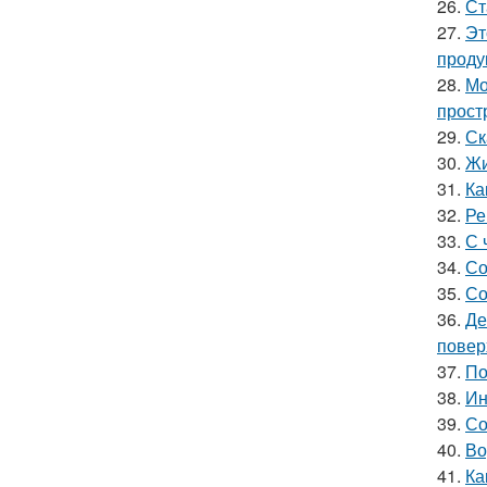
26.
Ст
27.
Эт
проду
28.
Мо
прост
29.
Ск
30.
Жи
31.
Ка
32.
Ре
33.
С 
34.
Со
35.
Со
36.
Де
повер
37.
По
38.
Ин
39.
Со
40.
Во
41.
Ка