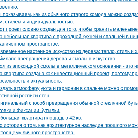
овению.
 показываем, как из обычного старого комода можно создат
м, стилем и индивидуальностью.
от проект словно создан для того, чтобы хранить маленьк
а небольшая квартира с проходной кухней и спальней в н
раниченном пространстве.
временное настенное искусство из дерева: тепло, стиль и х
ймлапс превращения дерева и смолы в искусство.
ол из эпоксидной смолы в металлическом основании - это н
а квартира создана как инвестиционный проект, поэтому п
рсальность и актуальность.
здать атмосферу уюта и гармонии в спальне можно с помощ
ативной росписи стен.
игинальный способ превращения обычной стеклянной бутыл
товки и фиксации бутылки.
большая квартира площадью 42 кв.
о история о том, как архитектурное наследие прошлого мож
стоящему личного пространства.