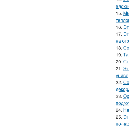
вдохн
15.
Мы
тепло
16.
Эт
17.
Эт
на ог
18.
Со
19.
Та
20.
Ст
21.
Эт
униве
22.
Со
декор
23.
Ор
подго
24.
Не
25.
Эт
по-на