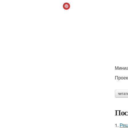
Миниа
Проек
читат
Пос
1.
Реш