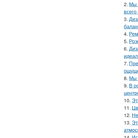
2.
Мы 
всего 
3.
Диз
балан
4.
Рем
5.
Роз
6.
Диз
идеал
7.
Пре
ощуще
8.
Мы 
9.
В о
центр
10.
Эт
11.
Цв
12.
Не
13.
Эт
атмос
14.
Ис