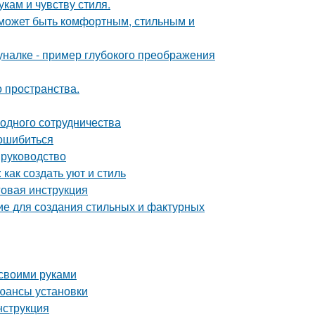
кам и чувству стиля.
о может быть комфортным, стильным и
налке - пример глубокого преображения
о пространства.
одного сотрудничества
 ошибиться
 руководство
как создать уют и стиль
овая инструкция
ие для создания стильных и фактурных
 своими руками
юансы установки
нструкция