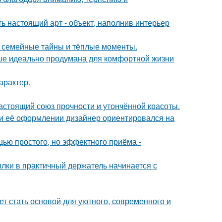
ь настоящий арт - объект, наполнив интерьер
ие семейные тайны и тёплые моменты.
ише идеально продумана для комфортной жизни
арактер.
астоящий союз прочности и утончённой красоты.
ри её оформлении дизайнер ориентировался на
ью простого, но эффектного приёма -
ки в практичный держатель начинается с
ет стать основой для уютного, современного и