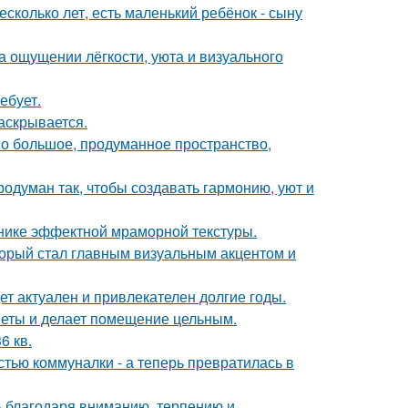
сколько лет, есть маленький ребёнок - сыну
а ощущении лёгкости, уюта и визуального
ебует.
аскрывается.
о большое, продуманное пространство,
одуман так, чтобы создавать гармонию, уют и
хнике эффектной мраморной текстуры.
оторый стал главным визуальным акцентом и
дет актуален и привлекателен долгие годы.
дметы и делает помещение цельным.
6 кв.
стью коммуналки - а теперь превратилась в
ь благодаря вниманию, терпению и