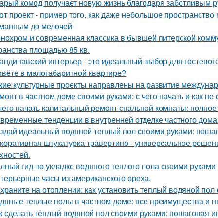
арый комод получает новую жизнь благодаря заботливым ру
от проект - пример того, как даже небольшое пространств
манным до мелочей.
нохром и современная классика в бывшей питерской комму
ранства площадью 85 кв.
андинавский интерьер - это идеальный выбор для гостевог
вёте в малогабаритной квартире?
кие культурные проекты направлены на развитие междунар
монт в частном доме своими руками: с чего начать и как не
чего начать капитальный ремонт спальной комнаты: полное
временные тенденции в внутренней отделке частного дома: 
здай идеальный водяной теплый пол своими руками: пошаг
коративная штукатурка травертино - универсальное решен
хностей.
лный гид по укладке водяного теплого пола своими руками
терьерные часы из американского ореха.
храните на отоплении: как установить теплый водяной пол
дяные теплые полы в частном доме: все преимущества и н
к сделать тёплый водяной пол своими руками: пошаговая и