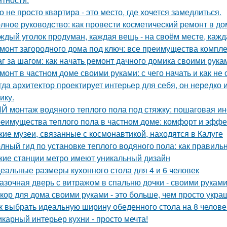
о не просто квартира - это место, где хочется замедлиться.
лное руководство: как провести косметический ремонт в д
ждый уголок продуман, каждая вещь - на своём месте, кажд
монт загородного дома под ключ: все преимущества компл
г за шагом: как начать ремонт дачного домика своими рука
монт в частном доме своими руками: с чего начать и как не
гда архитектор проектирует интерьер для себя, он нередко 
ику.
Й монтаж водяного теплого пола под стяжку: пошаговая ин
еимущества теплого пола в частном доме: комфорт и эффе
кие музеи, связанные с космонавтикой, находятся в Калуге
лный гид по установке теплого водяного пола: как правиль
кие станции метро имеют уникальный дизайн
еальные размеры кухонного стола для 4 и 6 человек
азочная дверь с витражом в спальню дочки - своими руками
кор для дома своими руками - это больше, чем просто укра
к выбрать идеальную ширину обеденного стола на 8 челове
карный интерьер кухни - просто мечта!