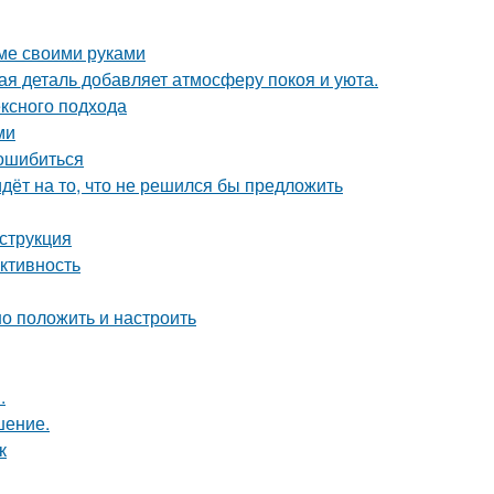
оме своими руками
ая деталь добавляет атмосферу покоя и уюта.
ексного подхода
ми
 ошибиться
идёт на то, что не решился бы предложить
струкция
ктивность
но положить и настроить
.
шение.
к