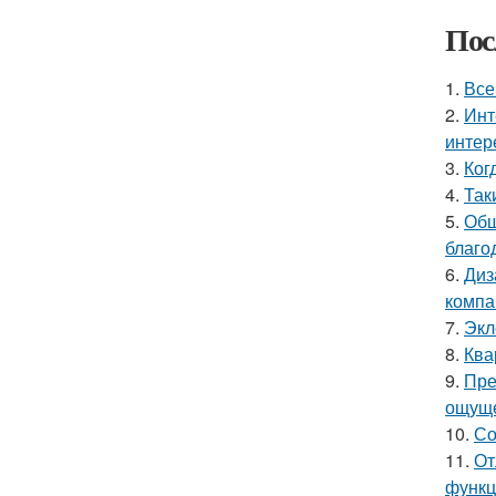
Пос
1.
Все
2.
Инт
интер
3.
Ког
4.
Так
5.
Общ
благо
6.
Диз
компа
7.
Экл
8.
Ква
9.
Пре
ощуще
10.
Со
11.
От
функц