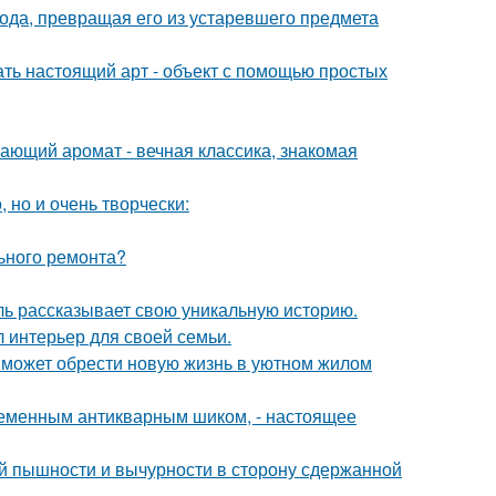
да, превращая его из устаревшего предмета
ать настоящий арт - объект с помощью простых
ающий аромат - вечная классика, знакомая
 но и очень творчески:
льного ремонта?
таль рассказывает свою уникальную историю.
л интерьер для своей семьи.
 может обрести новую жизнь в уютном жилом
временным антикварным шиком, - настоящее
й пышности и вычурности в сторону сдержанной