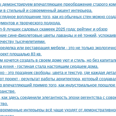
 демонстрируем впечатляющее преображение старого комо
и в стильный и современный акцент интерьера.
глядное воплощение того, как из обычных стен можно созд
ументов и творческого подхода.
п-9 лучших садовых скамеек 2025 года: рейтинг и обзор
кие сине-фиолетовые цветы лаванды и её тонкий, успокаив
ечеству тысячелетиями.
ределка или реставрация мебели - это не только экологично,
оект площадью 83 кв.
м хочется создать в своем доме уют и стиль, но без капита
а кухня - гостиная стала настоящим сердцем дома.
хо - это праздник свободы, цвета и текстур, где каждая де
от проект - результат работы архитектора, который создава
о впечатляющий пример того, как индустриальное прошлое
ранстве.
, как здесь соединили элегантность эпохи регентства с со
ство.
временные интерьеры всё чаще уходят от демонстративно
нтности.