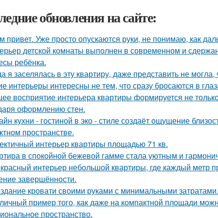
ледние обновления на сайте:
м привет. Уже просто опускаются руки, не понимаю, как дал
ерьер детской комнаты выполнен в современном и сдержа
есы ребёнка.
да я заселялась в эту квартиру, даже представить не могла, 
ие интерьеры интересны не тем, что сразу бросаются в глаза
ее восприятие интерьера квартиры формируется не только 
даря оформлению стен.
айн кухни - гостиной в эко - стиле создаёт ощущение близос
ктном пространстве.
ектичный интерьер квартиры площадью 71 кв.
ртира в спокойной бежевой гамме стала уютным и гармони
красный интерьер небольшой квартиры, где каждый метр пр
ние завершённости.
здание кровати своими руками с минимальными затратами
личный пример того, как даже на компактной площади можн
иональное пространство.