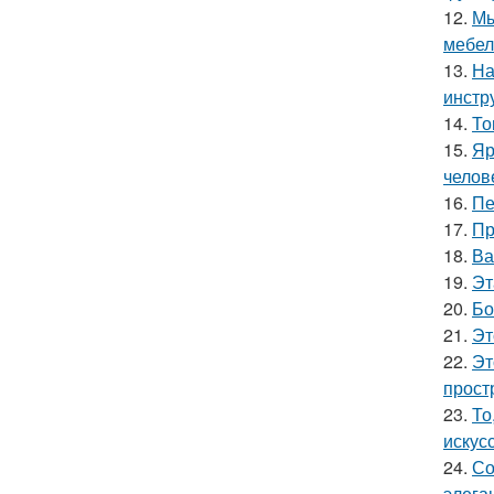
12.
Мы
мебел
13.
На
инстр
14.
То
15.
Яр
челов
16.
Пе
17.
Пр
18.
Ва
19.
Эт
20.
Бо
21.
Эт
22.
Эт
прост
23.
То
искус
24.
Со
элега