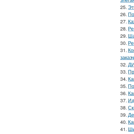
25.
Эт
26.
По
27.
Ка
28.
Ре
29.
Ша
30.
Ре
31.
Ко
заказч
32.
ДИ
33.
Пр
34.
Ка
35.
По
36.
Ка
37.
Ид
38.
Ск
39.
Де
40.
Ка
41.
Ши