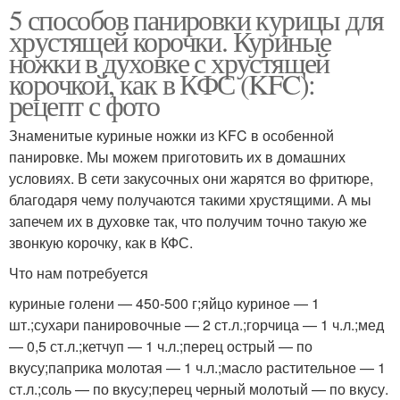
5 способов панировки курицы для
хрустящей корочки. Куриные
ножки в духовке с хрустящей
корочкой, как в КФС (KFC):
рецепт с фото
Знаменитые куриные ножки из KFC в особенной
панировке. Мы можем приготовить их в домашних
условиях. В сети закусочных они жарятся во фритюре,
благодаря чему получаются такими хрустящими. А мы
запечем их в духовке так, что получим точно такую же
звонкую корочку, как в КФС.
Что нам потребуется
куриные голени — 450-500 г;яйцо куриное — 1
шт.;сухари панировочные — 2 ст.л.;горчица — 1 ч.л.;мед
— 0,5 ст.л.;кетчуп — 1 ч.л.;перец острый — по
вкусу;паприка молотая — 1 ч.л.;масло растительное — 1
ст.л.;соль — по вкусу;перец черный молотый — по вкусу.