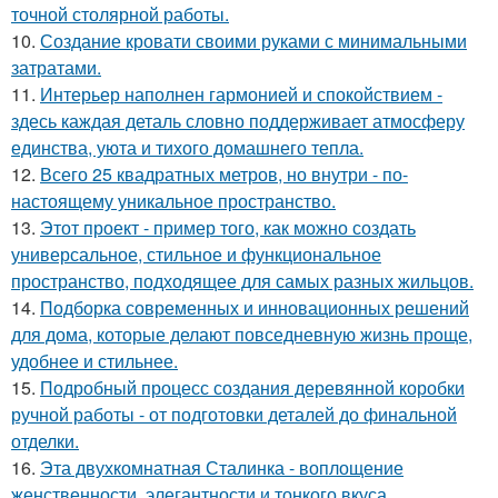
точной столярной работы.
10.
Создание кровати своими руками с минимальными
затратами.
11.
Интерьер наполнен гармонией и спокойствием -
здесь каждая деталь словно поддерживает атмосферу
единства, уюта и тихого домашнего тепла.
12.
Всего 25 квадратных метров, но внутри - по-
настоящему уникальное пространство.
13.
Этот проект - пример того, как можно создать
универсальное, стильное и функциональное
пространство, подходящее для самых разных жильцов.
14.
Подборка современных и инновационных решений
для дома, которые делают повседневную жизнь проще,
удобнее и стильнее.
15.
Подробный процесс создания деревянной коробки
ручной работы - от подготовки деталей до финальной
отделки.
16.
Эта двухкомнатная Сталинка - воплощение
женственности, элегантности и тонкого вкуса.