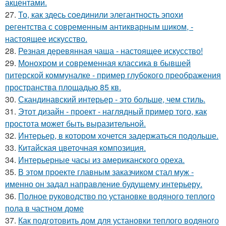
акцентами.
27.
То, как здесь соединили элегантность эпохи
регентства с современным антикварным шиком, -
настоящее искусство.
28.
Резная деревянная чаша - настоящее искусство!
29.
Монохром и современная классика в бывшей
питерской коммуналке - пример глубокого преображения
пространства площадью 85 кв.
30.
Скандинавский интерьер - это больше, чем стиль.
31.
Этот дизайн - проект - наглядный пример того, как
простота может быть выразительной.
32.
Интерьер, в котором хочется задержаться подольше.
33.
Китайская цветочная композиция.
34.
Интерьерные часы из американского ореха.
35.
В этом проекте главным заказчиком стал муж -
именно он задал направление будущему интерьеру.
36.
Полное руководство по установке водяного теплого
пола в частном доме
37.
Как подготовить дом для установки теплого водяного