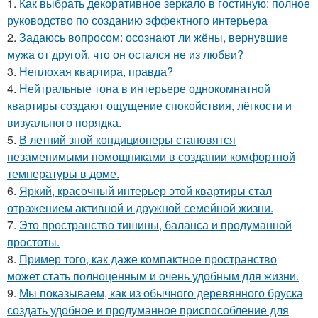
1.
Как выбрать декоративное зеркало в гостиную: полное
руководство по созданию эффектного интерьера
2.
Задаюсь вопросом: осознают ли жёны, вернувшие
мужа от другой, что он остался не из любви?
3.
Неплохая квартира, правда?
4.
Нейтральные тона в интерьере однокомнатной
квартиры создают ощущение спокойствия, лёгкости и
визуального порядка.
5.
В летний зной кондиционеры становятся
незаменимыми помощниками в создании комфортной
температуры в доме.
6.
Яркий, красочный интерьер этой квартиры стал
отражением активной и дружной семейной жизни.
7.
Это пространство тишины, баланса и продуманной
простоты.
8.
Пример того, как даже компактное пространство
может стать полноценным и очень удобным для жизни.
9.
Мы показываем, как из обычного деревянного бруска
создать удобное и продуманное приспособление для