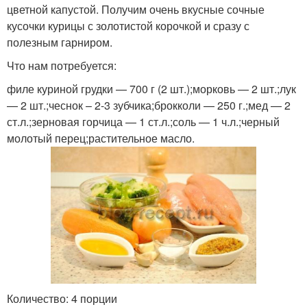
цветной капустой. Получим очень вкусные сочные
кусочки курицы с золотистой корочкой и сразу с
полезным гарниром.
Что нам потребуется:
филе куриной грудки — 700 г (2 шт.);морковь — 2 шт.;лук
— 2 шт.;чеснок – 2-3 зубчика;брокколи — 250 г.;мед — 2
ст.л.;зерновая горчица — 1 ст.л.;соль — 1 ч.л.;черный
молотый перец;растительное масло.
Количество: 4 порции