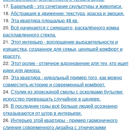
17.
Барельеф - это сочетание скульптуры и живописи.
18.
Абстракция в движении: текстура, краска и эмоция.
19.
Эта квартира площадью 48 кв.
20.
Всё начинается с сияющего, раскалённого комка
расплавленного стекла.
21.
Этот интерьер - воплощение выразительности и
изящества, созданное для семьи, ценящей комфорт и
красоту.
22.
Этот ролик - отличное вдохновение для тех, кто ищет
идеи для декора.
23.
Эта квартира - идеальный пример того, как можно
совместить историю и современный комфорт.
24.
Столик из эпоксидной смолы с осколками бутылки:
искусство превращать случайное в шедевр.
25.
В последние годы всё больше людей осознанно
отказываются от штор в интерьере.
26.
Интерьер этой квартиры - пример гармоничного
слияния современного дизайна с этническими