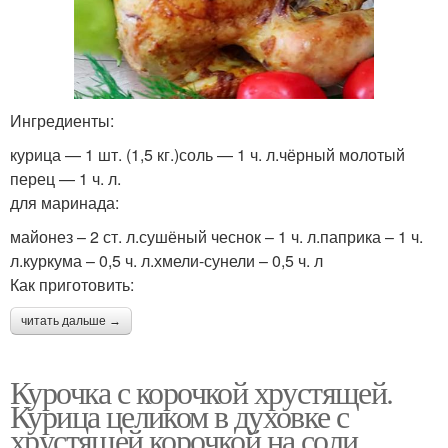
Ингредиенты:
курица — 1 шт. (1,5 кг.)соль — 1 ч. л.чёрный молотый
перец — 1 ч. л.
для маринада:
майонез – 2 ст. л.сушёный чеснок – 1 ч. л.паприка – 1 ч.
л.куркума – 0,5 ч. л.хмели-сунели – 0,5 ч. л
Как приготовить:
читать дальше →
Курочка с корочкой хрустящей.
Курица целиком в духовке с
хрустящей корочкой на соли