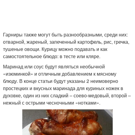
Ножки с корочкой
Окорочка с майонезом
Гарниры также могут быть разнообразными, среди них:
отварной, жареный, запеченный картофель, рис, гречка,
тушеные овощи. Курицу можно подавать и как
Ножки с чесноком
Майонез в духовке
самостоятельное блюдо: в тесте или кляре.
Маринад или соус будут являться необычной
«изюминкой» и отличным добавлением к мясному
блюду. В конце статьи будут указаны 2 неимоверно
Ножки с майонезом
простецких и вкусных маринада для куриных ножек в
духовке, один из них сладкий – соево-медовый, второй –
нежный с острыми чесночными «нотками».