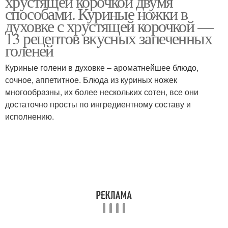
хрустящей корочкой двумя
способами. Куриные ножки в
духовке с хрустящей корочкой —
13 рецептов вкусных запеченных
Ножки в горчично-
голеней
Ножки в соевом соусе
медовом маринаде
Куриные голени в духовке – ароматнейшее блюдо,
сочное, аппетитное. Блюда из куриных ножек
многообразны, их более нескольких сотен, все они
Ножки с картофелем
Ножки на сковороде
достаточно просты по ингредиентному составу и
исполнению.
Ножки в панировочных
Ножки со специями
сухарях
Ножки в медово-
Ножки с шампиньонами
горчичном соусе