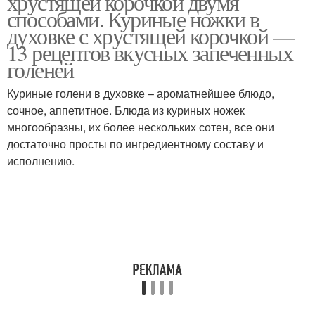
хрустящей корочкой двумя
способами. Куриные ножки в
духовке с хрустящей корочкой —
13 рецептов вкусных запеченных
Ножки в горчично-
голеней
Ножки в кефире
медовом маринаде
Куриные голени в духовке – ароматнейшее блюдо,
сочное, аппетитное. Блюда из куриных ножек
многообразны, их более нескольких сотен, все они
Ножки в соевом соусе
Ножки на сковороде
достаточно просты по ингредиентному составу и
исполнению.
Ножки в панировочных
Ножки со специями
сухарях
Ножки в медово-
Ножки с шампиньонами
горчичном соусе