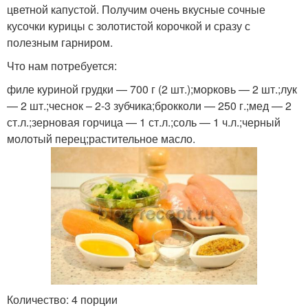
цветной капустой. Получим очень вкусные сочные
кусочки курицы с золотистой корочкой и сразу с
полезным гарниром.
Что нам потребуется:
филе куриной грудки — 700 г (2 шт.);морковь — 2 шт.;лук
— 2 шт.;чеснок – 2-3 зубчика;брокколи — 250 г.;мед — 2
ст.л.;зерновая горчица — 1 ст.л.;соль — 1 ч.л.;черный
молотый перец;растительное масло.
Количество: 4 порции