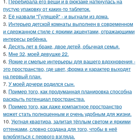
1.
Перебирала его вещи и в рюкзаке наткнулась на
пустую упаковку от каких-то таблеток.
2.
Её назвали "Гулящей" - и выгнали из дома.
3.
Интерьер детской комнаты выполнен в современном
и сдержанном стиле с яркими акцентами, отражающими
интересы ребёнка.
4.
Десять лет в браке, двое детей, обычная семья.
5.
Мне 32, моей девушке 22.
6.
Яркие и смелые интерьеры для вашего вдохновения -
это пространство, где цвет, форма и характер выходят
на первый план.
7.
У моей дочери родился сын.
8.
Пример того, как продуманная планировка способна
раскрыть потенциал пространства.
9.
Пример того, как даже компактное пространство
может стать полноценным и очень удобным для жизни.
10.
Уютная квартира, залитая тёплым светом и яркими
оттенками, словно создана для того, чтобы в неё
влюбляться с первого взгляда.