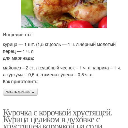
Ингредиенты:
курица — 1 шт. (1,5 кг.)соль — 1 ч. л.чёрный молотый
перец — 1 ч. л.
для маринада:
майонез – 2 ст. л.сушёный чеснок – 1 ч. л.паприка – 1 ч.
л.куркума – 0,5 ч. л.хмели-сунели – 0,5 ч. л
Как приготовить:
читать дальше →
Курочка с корочкой хрустящей.
Курица целиком в духовке с
хрустящей корочкой на соли