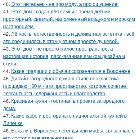
40.
Этот интерьер - не про моду, а про ощущение.
41.
Этот дом создан для семьи с тремя детьми -
просторный, светлый, наполненный воздухом и морским
настроением.
42.
Лёгкость, естественность и деликатная эстетика - всё
это соединилось в этом уютном проекте душевой.
43.
Этот дом - не просто жилое пространство, а
настоящая история, рассказанная языком дизайна и
стиля.
44.
Какие традиции и обычаи сохраняются в Воронеже
45.
Дизайн загородного дома в стиле неоклассика
площадью 150 м - это пространство, которое сочетает
элегантность, сдержанность и благородство.
46.
Красивая кухня - гостиная в проекте загородного
дома.
47.
Какие кафе и рестораны с национальной кухней в
Липецке
48.
Есть ли в Воронеже легенды или мифы, связанные с
его достопримечательностями