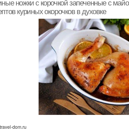
майонезном соусе
иные ножки с корочкой запеченные с май
ептов куриных окорочков в духовке
travel-dom.ru