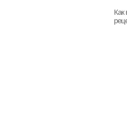
Как 
рец