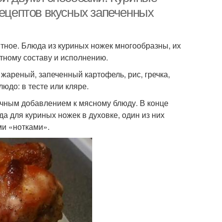
рецептов вкусных запеченных
итное. Блюда из куриных ножек многообразны, их
нтному составу и исполнению.
 жареный, запеченный картофель, рис, гречка,
юдо: в тесте или кляре.
ичным добавлением к мясному блюду. В конце
а для куриных ножек в духовке, один из них
ми «нотками».