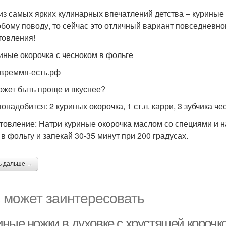
из самых ярких кулинарных впечатлений детства – куриные 
обому поводу, то сейчас это отличный вариант повседневн
товления!
риные окорочка с чесноком в фольге
 времмя-есть.рф
ожет быть проще и вкуснее?
онадобится: 2 куриных окорочка, 1 ст.л. карри, 3 зубчика че
товление: Натри куриные окорочка маслом со специями и 
 в фольгу и запекай 30-35 минут при 200 градусах.
ь дальше →
 может заинтересовать
иные ножки в духовке с хрустящей корочк