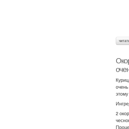
читат
Окор
оче
Куриц
очень
этому
Ингре
2 око
чесно
Проце