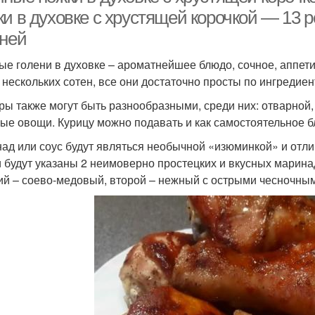
ки в духовке с хрустящей корочкой — 13 
еней
ые голени в духовке – ароматнейшее блюдо, сочное, аппет
 нескольких сотен, все они достаточно просты по ингредие
ры также могут быть разнообразными, среди них: отварной,
ые овощи. Курицу можно подавать и как самостоятельное бл
ад или соус будут являться необычной «изюминкой» и отл
и будут указаны 2 неимоверно простецких и вкусных маринад
ий – соево-медовый, второй – нежный с острыми чесночны