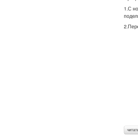
1.С н
подели
2.Пер
читат