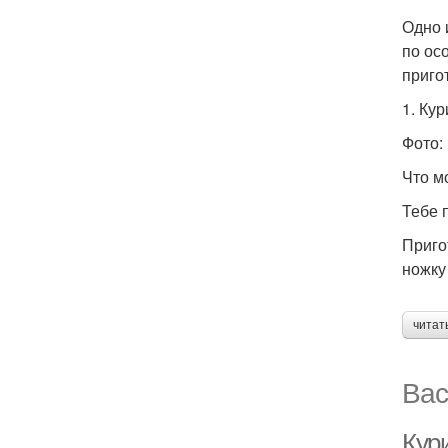
Одно 
по ос
приго
1. Ку
Фото:
Что м
Тебе п
Приго
ножку
читат
Вас
Кур