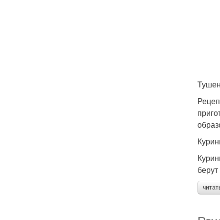
Тушен
Рецеп
приго
образ
Курин
Курин
берут
читат