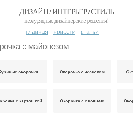
ДИЗАЙН / ИНТЕРЬЕР / СТИЛЬ
незаурядные дизайнерские решения!
главная
новости
статьи
рочка с майонезом
Куриные окорочки
Окорочка с чесноком
Ок
орочка с картошкой
Окорочка с овощами
Око
Окорочка в горчично-
Ножки в майонезе
Око