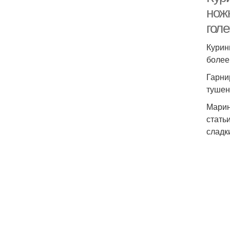
нож
гол
Курин
более
Гарни
тушен
Марин
стать
сладк