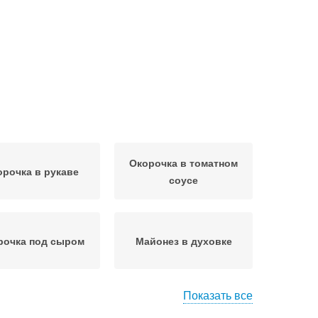
Окорочка в томатном
орочка в рукаве
соусе
рочка под сыром
Майонез в духовке
Показать все
рочка в духовке
Ножки с майонезом