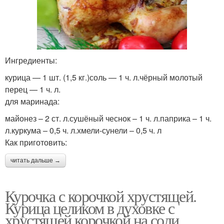
Ингредиенты:
курица — 1 шт. (1,5 кг.)соль — 1 ч. л.чёрный молотый
перец — 1 ч. л.
для маринада:
майонез – 2 ст. л.сушёный чеснок – 1 ч. л.паприка – 1 ч.
л.куркума – 0,5 ч. л.хмели-сунели – 0,5 ч. л
Как приготовить:
читать дальше →
Курочка с корочкой хрустящей.
Курица целиком в духовке с
хрустящей корочкой на соли