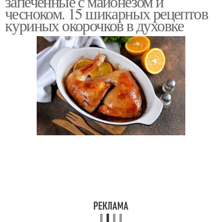
запеченные с майонезом и
чесноком. 15 шикарных рецептов
куриных окорочков в духовке
Ножки с луком
Ножки в кефире
Ножки в горчично-
Ножки в соевом соусе
медовом маринаде
Ножки с картошкой
Ножки с майонезом
Чеснок на сковороде
Ножки на сковороде