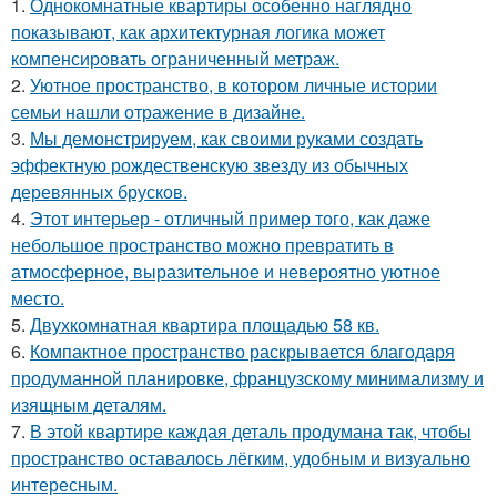
1.
Однокомнатные квартиры особенно наглядно
показывают, как архитектурная логика может
компенсировать ограниченный метраж.
2.
Уютное пространство, в котором личные истории
семьи нашли отражение в дизайне.
3.
Мы демонстрируем, как своими руками создать
эффектную рождественскую звезду из обычных
деревянных брусков.
4.
Этот интерьер - отличный пример того, как даже
небольшое пространство можно превратить в
атмосферное, выразительное и невероятно уютное
место.
5.
Двухкомнатная квартира площадью 58 кв.
6.
Компактное пространство раскрывается благодаря
продуманной планировке, французскому минимализму и
изящным деталям.
7.
В этой квартире каждая деталь продумана так, чтобы
пространство оставалось лёгким, удобным и визуально
интересным.