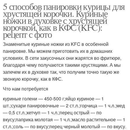
5 способов панировки курицы для
хрустящей корочки. Куриные
ножки в духовке с хрустящей
корочкой, как в КФС (KFC):
рецепт с фото
Знаменитые куриные ножки из KFC в особенной
панировке. Мы можем приготовить их в домашних
условиях. В сети закусочных они жарятся во фритюре,
благодаря чему получаются такими хрустящими. А мы
запечем их в духовке так, что получим точно такую же
звонкую корочку, как в КФС.
Что нам потребуется
куриные голени — 450-500 г;яйцо куриное — 1
шт.;сухари панировочные — 2 ст.л.;горчица — 1 ч.л.;мед
— 0,5 ст.л.;кетчуп — 1 ч.л.;перец острый — по
вкусу;паприка молотая — 1 ч.л.;масло растительное — 1
ст.л.;соль — по вкусу;перец черный молотый — по вкусу.