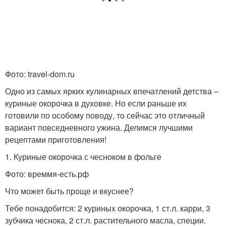
Ножки в панировочных
Ножки со специями
сухарях
Фото: travel-dom.ru
Ножки в медово-
Одно из самых ярких кулинарных впечатлений детства –
Ножки с шампиньонами
горчичном соусе
куриные окорочка в духовке. Но если раньше их
готовили по особому поводу, то сейчас это отличный
вариант повседневного ужина. Делимся лучшими
рецептами приготовления!
1. Куриные окорочка с чесноком в фольге
Фото: времмя-есть.рф
Что может быть проще и вкуснее?
Тебе понадобится: 2 куриных окорочка, 1 ст.л. карри, 3
зубчика чеснока, 2 ст.л. растительного масла, специи.