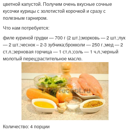
цветной капустой. Получим очень вкусные сочные
кусочки курицы с золотистой корочкой и сразу с
полезным гарниром.
Что нам потребуется:
филе куриной грудки — 700 г (2 шт.);морковь — 2 шт.;лук
— 2 шт.;чеснок – 2-3 зубчика;брокколи — 250 г.;мед — 2
ст.л.;зерновая горчица — 1 ст.л.;соль — 1 ч.л.;черный
молотый перец;растительное масло.
Количество: 4 порции