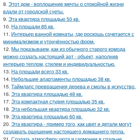
8.
Этот дом - воплощение мечты о спокойной жизни
вдали от городской суеты.
9.
Эта квартира площадью 50 кв.
10.
На площади 85 кв.
11.
Интерьер ванной комнаты, где роскошь сочетается с
минимализмом и утончённостью форм.
12.
Мы показываем, как из обычного старого комода
можно создать настоящий арт - объект, наполнив
интерьер теплом, стилем и индивидуальностью.
13.
На площади всего 33 кв.
14.
Небольшие апартаменты площадью 38 кв.
15.
Таймлапс превращения дерева и смолы в искусство.
16.
Эта квартира площадью 48 кв.
17.
Эта компактная студия площадью 35 кв.
18.
Эта небольшая квартира площадью 32 кв.
19.
Эта квартира площадью 60 кв.
20.
Эта квартира - пример того, как цвет и детали могут
создавать ощущение настоящего домашнего тепла.
21.
Создать атмосферу уюта и гармонии в спальне