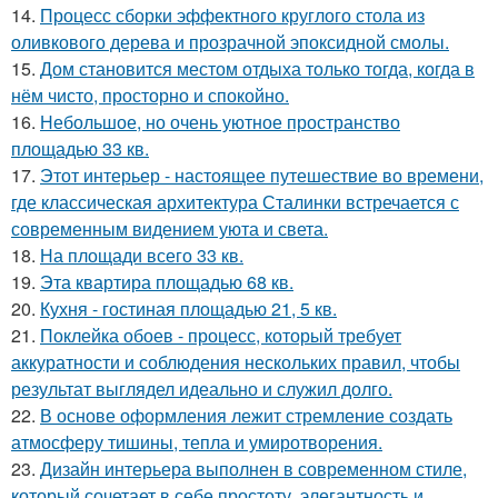
14.
Процесс сборки эффектного круглого стола из
оливкового дерева и прозрачной эпоксидной смолы.
15.
Дом становится местом отдыха только тогда, когда в
нём чисто, просторно и спокойно.
16.
Небольшое, но очень уютное пространство
площадью 33 кв.
17.
Этот интерьер - настоящее путешествие во времени,
где классическая архитектура Сталинки встречается с
современным видением уюта и света.
18.
На площади всего 33 кв.
19.
Эта квартира площадью 68 кв.
20.
Кухня - гостиная площадью 21, 5 кв.
21.
Поклейка обоев - процесс, который требует
аккуратности и соблюдения нескольких правил, чтобы
результат выглядел идеально и служил долго.
22.
В основе оформления лежит стремление создать
атмосферу тишины, тепла и умиротворения.
23.
Дизайн интерьера выполнен в современном стиле,
который сочетает в себе простоту, элегантность и