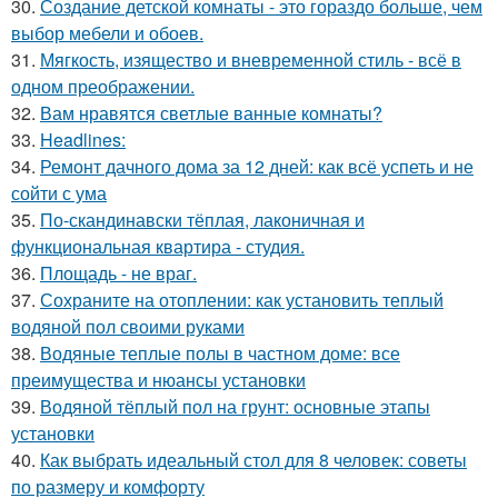
30.
Создание детской комнаты - это гораздо больше, чем
выбор мебели и обоев.
31.
Мягкость, изящество и вневременной стиль - всё в
одном преображении.
32.
Вам нравятся светлые ванные комнаты?
33.
Headlines:
34.
Ремонт дачного дома за 12 дней: как всё успеть и не
сойти с ума
35.
По-скандинавски тёплая, лаконичная и
функциональная квартира - студия.
36.
Площадь - не враг.
37.
Сохраните на отоплении: как установить теплый
водяной пол своими руками
38.
Водяные теплые полы в частном доме: все
преимущества и нюансы установки
39.
Водяной тёплый пол на грунт: основные этапы
установки
40.
Как выбрать идеальный стол для 8 человек: советы
по размеру и комфорту