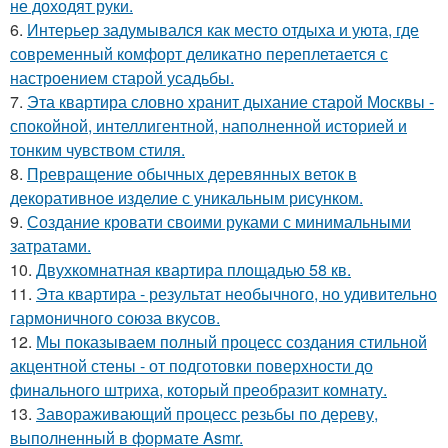
не доходят руки.
6.
Интерьер задумывался как место отдыха и уюта, где
современный комфорт деликатно переплетается с
настроением старой усадьбы.
7.
Эта квартира словно хранит дыхание старой Москвы -
спокойной, интеллигентной, наполненной историей и
тонким чувством стиля.
8.
Превращение обычных деревянных веток в
декоративное изделие с уникальным рисунком.
9.
Создание кровати своими руками с минимальными
затратами.
10.
Двухкомнатная квартира площадью 58 кв.
11.
Эта квартира - результат необычного, но удивительно
гармоничного союза вкусов.
12.
Мы показываем полный процесс создания стильной
акцентной стены - от подготовки поверхности до
финального штриха, который преобразит комнату.
13.
Завораживающий процесс резьбы по дереву,
выполненный в формате Asmr.